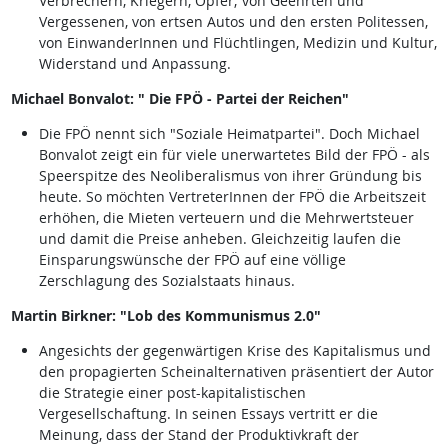
Verbrechern, Kriegern, Opfer; von Geehrten und
Vergessenen, von ertsen Autos und den ersten Politessen,
von EinwanderInnen und Flüchtlingen, Medizin und Kultur,
Widerstand und Anpassung.
Michael Bonvalot: " Die FPÖ - Partei der Reichen"
Die FPÖ nennt sich "Soziale Heimatpartei". Doch Michael
Bonvalot zeigt ein für viele unerwartetes Bild der FPÖ - als
Speerspitze des Neoliberalismus von ihrer Gründung bis
heute. So möchten VertreterInnen der FPÖ die Arbeitszeit
erhöhen, die Mieten verteuern und die Mehrwertsteuer
und damit die Preise anheben. Gleichzeitig laufen die
Einsparungswünsche der FPÖ auf eine völlige
Zerschlagung des Sozialstaats hinaus.
Martin Birkner: "Lob des Kommunismus 2.0"
Angesichts der gegenwärtigen Krise des Kapitalismus und
den propagierten Scheinalternativen präsentiert der Autor
die Strategie einer post-kapitalistischen
Vergesellschaftung. In seinen Essays vertritt er die
Meinung, dass der Stand der Produktivkraft der