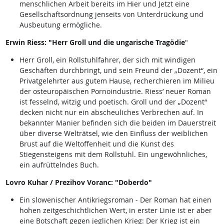
menschlichen Arbeit bereits im Hier und Jetzt eine
Gesellschaftsordnung jenseits von Unterdrückung und
Ausbeutung ermögliche.
Erwin Riess: "Herr Groll und die ungarische Tragödie
"
Herr Groll, ein Rollstuhlfahrer, der sich mit windigen
Geschäften durchbringt, und sein Freund der „Dozent“, ein
Privatgelehrter aus gutem Hause, recherchieren im Milieu
der osteuropäischen Pornoindustrie. Riess’ neuer Roman
ist fesselnd, witzig und poetisch. Groll und der „Dozent“
decken nicht nur ein abscheuliches Verbrechen auf. In
bekannter Manier befinden sich die beiden im Dauerstreit
über diverse Welträtsel, wie den Einfluss der weiblichen
Brust auf die Weltoffenheit und die Kunst des
Stiegensteigens mit dem Rollstuhl. Ein ungewöhnliches,
ein aufrüttelndes Buch.
Lovro Kuhar / Prezihov Voranc: "Doberdo"
Ein slowenischer Antikriegsroman - Der Roman hat einen
hohen zeitgeschichtlichen Wert, in erster Linie ist er aber
eine Botschaft gegen jeglichen Krieg: Der Krieg ist ein