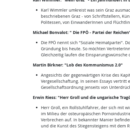
Karl Wimmler umkreist was sein Graz ausmac
beschriebenen Graz - von Schriftstellern, Kü
Politessen, von EinwanderInnen und Flüchtli
Michael Bonvalot: " Die FPÖ - Partei der Reichen
Die FPÖ nennt sich "Soziale Heimatpartei". Do
Gründung bis heute. So möchten VertreterInn
Gleichzeitig laufen die Einsparungswünsche d
Martin Birkner: "Lob des Kommunismus 2.0"
Angesichts der gegenwärtigen Krise des Kapit
Vergesellschaftung. In seinen Essays vertritt
Gesellschaftsordnung jenseits von Unterdrü
Erwin Riess: "Herr Groll und die ungarische Trag
Herr Groll, ein Rollstuhlfahrer, der sich mit
im Milieu der osteuropäischen Pornoindustrie.
Verbrechen auf. In bekannter Manier befinden 
und die Kunst des Stiegensteigens mit dem Ro