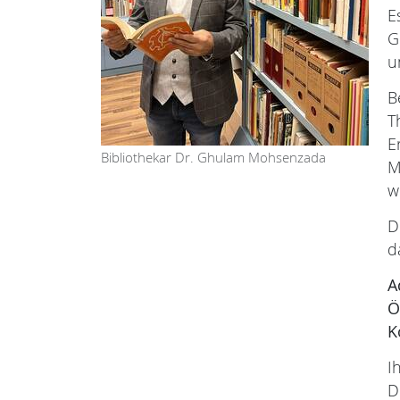
E
G
u
B
T
E
Bibliothekar Dr. Ghulam Mohsenzada
M
w
D
d
A
Ö
K
I
D