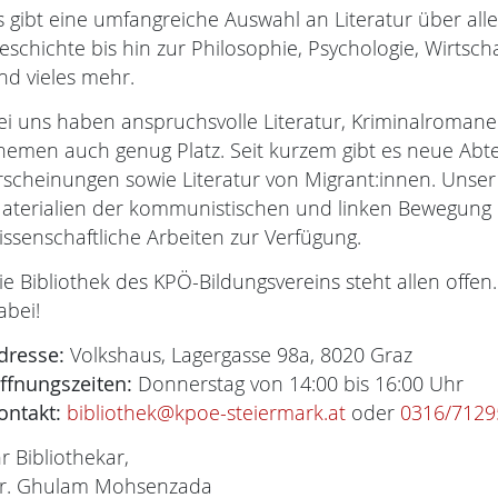
s gibt eine umfangreiche Auswahl an Literatur über all
eschichte bis hin zur Philosophie, Psychologie, Wirtsch
nd vieles mehr.
ei uns haben anspruchsvolle Literatur, Kriminalroma
hemen auch genug Platz. Seit kurzem gibt es neue Abte
rscheinungen sowie Literatur von Migrant:innen. Unser
aterialien der kommunistischen und linken Bewegung i
issenschaftliche Arbeiten zur Verfügung.
ie Bibliothek des KPÖ-Bildungsvereins steht allen offen.
abei!
dresse:
Volkshaus, Lagergasse 98a, 8020 Graz
ffnungszeiten:
Donnerstag von 14:00 bis 16:00 Uhr
ontakt:
bibliothek@kpoe-steiermark.at
oder
0316/7129
hr Bibliothekar,
r. Ghulam Mohsenzada