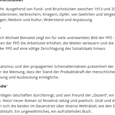
ht. Ausgehend von Fund- und Bruchstücken zwischen 1913 und 201
nstlerInnen, Verbrechern, Kriegern, Opfer; von Geehrten und Verge
ngen, Medizin und Kultur, Widerstand und Anpassung.
"
ch Michael Bonvalot zeigt ein für viele unerwartetes Bild der FPÖ 
en der FPÖ die Arbeitszeit erhöhen, die Mieten verteuern und di
er FPÖ auf eine völlige Zerschlagung des Sozialstaats hinaus.
alismus und den propagierten Scheinalternativen präsentiert der Au
 er die Meinung, dass der Stand der Produktivkraft der menschlichen
ckung und Ausbeutung ermögliche.
ödie
"
 windigen Geschäften durchbringt, und sein Freund der „Dozent“, ei
 Riess’ neuer Roman ist fesselnd, witzig und poetisch. Groll und 
sich die beiden im Dauerstreit über diverse Welträtsel, wie den Ei
llstuhl. Ein ungewöhnliches, ein aufrüttelndes Buch.