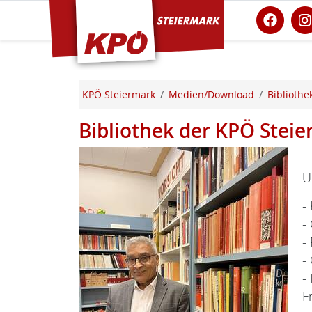
KPÖ Steiermark
KPÖ Steiermark
Medien/Download
Bibliothe
Bibliothek der KPÖ Stei
U
-
-
-
-
-
F