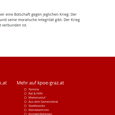
ber eine Botschaft gegen jeglichen Krieg: Der
und seine moralische Integrität gibt. Der Krieg
t verbunden ist.
.at
Mehr auf kpoe-graz.at
Termine
Rat & Hilfe
Mieternotruf
Aus dem Gemeinderat
Stadtbezirke
MandatarInnen
Kontakt/Adressen