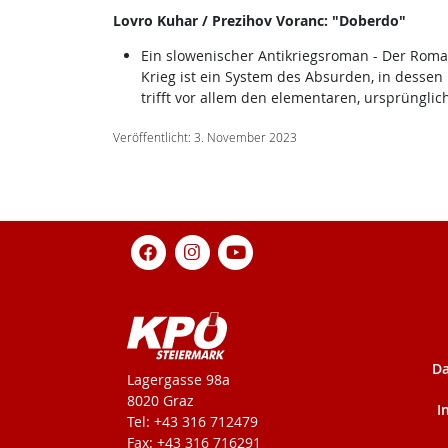
Lovro Kuhar / Prezihov Voranc: "Doberdo"
Ein slowenischer Antikriegsroman - Der Roman 
Krieg ist ein System des Absurden, in dessen 
trifft vor allem den elementaren, ursprüngli
Veröffentlicht: 3. November 2023
Da
KPÖ-Steiermark
Lagergasse 98a
8020 Graz
I
Tel: +43 316 712479
Fax: +43 316 716291