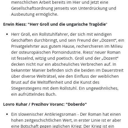
menschlichen Arbeit bereits im Hier und Jetzt eine
Gesellschaftsordnung jenseits von Unterdrückung und
Ausbeutung ermögliche.
Erwin Riess: "Herr Groll und die ungarische Tragödie
"
Herr Groll, ein Rollstuhlfahrer, der sich mit windigen
Geschäften durchbringt, und sein Freund der „Dozent“, ein
Privatgelehrter aus gutem Hause, recherchieren im Milieu
der osteuropäischen Pornoindustrie. Riess’ neuer Roman
ist fesselnd, witzig und poetisch. Groll und der „Dozent“
decken nicht nur ein abscheuliches Verbrechen auf. In
bekannter Manier befinden sich die beiden im Dauerstreit
über diverse Welträtsel, wie den Einfluss der weiblichen
Brust auf die Weltoffenheit und die Kunst des
Stiegensteigens mit dem Rollstuhl. Ein ungewöhnliches,
ein aufrüttelndes Buch.
Lovro Kuhar / Prezihov Voranc: "Doberdo"
Ein slowenischer Antikriegsroman - Der Roman hat einen
hohen zeitgeschichtlichen Wert, in erster Linie ist er aber
eine Botschaft gegen jeglichen Krieg: Der Krieg ist ein