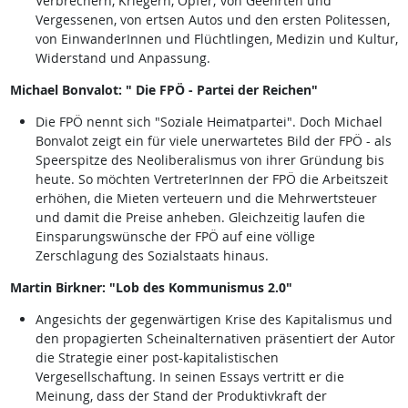
Verbrechern, Kriegern, Opfer; von Geehrten und
Vergessenen, von ertsen Autos und den ersten Politessen,
von EinwanderInnen und Flüchtlingen, Medizin und Kultur,
Widerstand und Anpassung.
Michael Bonvalot: " Die FPÖ - Partei der Reichen"
Die FPÖ nennt sich "Soziale Heimatpartei". Doch Michael
Bonvalot zeigt ein für viele unerwartetes Bild der FPÖ - als
Speerspitze des Neoliberalismus von ihrer Gründung bis
heute. So möchten VertreterInnen der FPÖ die Arbeitszeit
erhöhen, die Mieten verteuern und die Mehrwertsteuer
und damit die Preise anheben. Gleichzeitig laufen die
Einsparungswünsche der FPÖ auf eine völlige
Zerschlagung des Sozialstaats hinaus.
Martin Birkner: "Lob des Kommunismus 2.0"
Angesichts der gegenwärtigen Krise des Kapitalismus und
den propagierten Scheinalternativen präsentiert der Autor
die Strategie einer post-kapitalistischen
Vergesellschaftung. In seinen Essays vertritt er die
Meinung, dass der Stand der Produktivkraft der