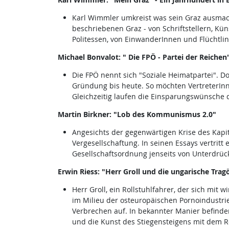
Karl Wimmler umkreist was sein Graz ausmac
beschriebenen Graz - von Schriftstellern, Kü
Politessen, von EinwanderInnen und Flüchtli
Michael Bonvalot: " Die FPÖ - Partei der Reichen
Die FPÖ nennt sich "Soziale Heimatpartei". Do
Gründung bis heute. So möchten VertreterInn
Gleichzeitig laufen die Einsparungswünsche d
Martin Birkner: "Lob des Kommunismus 2.0"
Angesichts der gegenwärtigen Krise des Kapit
Vergesellschaftung. In seinen Essays vertritt
Gesellschaftsordnung jenseits von Unterdrü
Erwin Riess: "Herr Groll und die ungarische Trag
Herr Groll, ein Rollstuhlfahrer, der sich mit
im Milieu der osteuropäischen Pornoindustrie.
Verbrechen auf. In bekannter Manier befinden 
und die Kunst des Stiegensteigens mit dem Ro