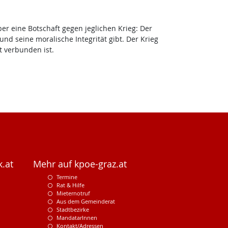
ber eine Botschaft gegen jeglichen Krieg: Der
und seine moralische Integrität gibt. Der Krieg
t verbunden ist.
.at
Mehr auf kpoe-graz.at
Termine
Rat & Hilfe
Mieternotruf
Aus dem Gemeinderat
Stadtbezirke
MandatarInnen
Kontakt/Adressen