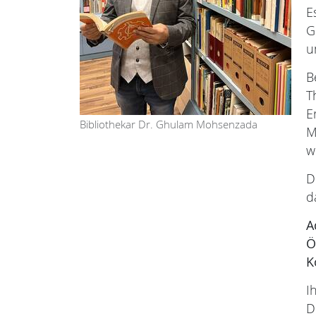
E
G
u
B
T
E
Bibliothekar Dr. Ghulam Mohsenzada
M
w
D
d
A
Ö
K
I
D