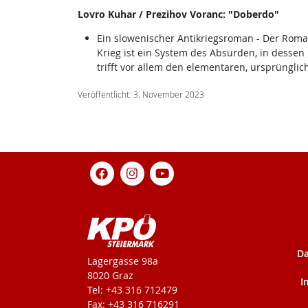
Lovro Kuhar / Prezihov Voranc: "Doberdo"
Ein slowenischer Antikriegsroman - Der Roman 
Krieg ist ein System des Absurden, in dessen 
trifft vor allem den elementaren, ursprüngli
Veröffentlicht: 3. November 2023
Da
KPÖ-Steiermark
Lagergasse 98a
8020 Graz
I
Tel: +43 316 712479
Fax: +43 316 716291