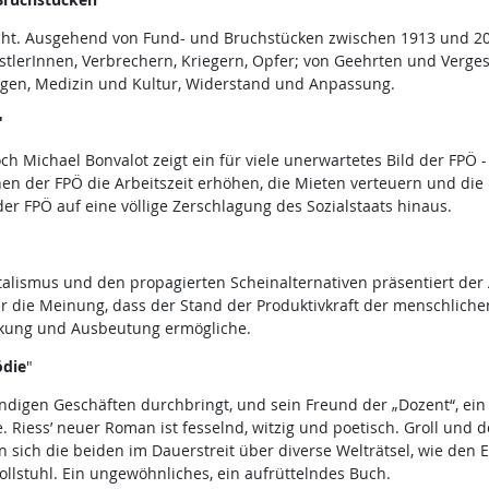
ht. Ausgehend von Fund- und Bruchstücken zwischen 1913 und 201
nstlerInnen, Verbrechern, Kriegern, Opfer; von Geehrten und Verge
ngen, Medizin und Kultur, Widerstand und Anpassung.
"
ch Michael Bonvalot zeigt ein für viele unerwartetes Bild der FPÖ 
en der FPÖ die Arbeitszeit erhöhen, die Mieten verteuern und di
er FPÖ auf eine völlige Zerschlagung des Sozialstaats hinaus.
alismus und den propagierten Scheinalternativen präsentiert der Au
 er die Meinung, dass der Stand der Produktivkraft der menschlichen
ckung und Ausbeutung ermögliche.
ödie
"
 windigen Geschäften durchbringt, und sein Freund der „Dozent“, ei
 Riess’ neuer Roman ist fesselnd, witzig und poetisch. Groll und 
sich die beiden im Dauerstreit über diverse Welträtsel, wie den Ei
llstuhl. Ein ungewöhnliches, ein aufrüttelndes Buch.