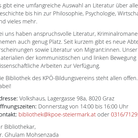
s gibt eine umfangreiche Auswahl an Literatur über all
eschichte bis hin zur Philosophie, Psychologie, Wirtsch
nd vieles mehr.
ei uns haben anspruchsvolle Literatur, Kriminalroma
hemen auch genug Platz. Seit kurzem gibt es neue Abte
rscheinungen sowie Literatur von Migrant:innen. Unser
aterialien der kommunistischen und linken Bewegung i
issenschaftliche Arbeiten zur Verfügung.
ie Bibliothek des KPÖ-Bildungsvereins steht allen offen.
abei!
dresse:
Volkshaus, Lagergasse 98a, 8020 Graz
ffnungszeiten:
Donnerstag von 14:00 bis 16:00 Uhr
ontakt:
bibliothek@kpoe-steiermark.at
oder
0316/7129
hr Bibliothekar,
r. Ghulam Mohsenzada