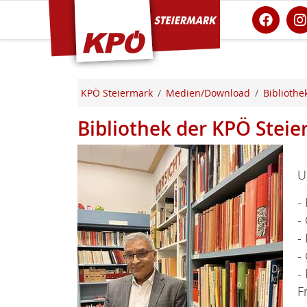
KPÖ Steiermark
KPÖ Steiermark
Medien/Download
Bibliothe
Bibliothek der KPÖ Stei
U
-
-
-
-
-
F