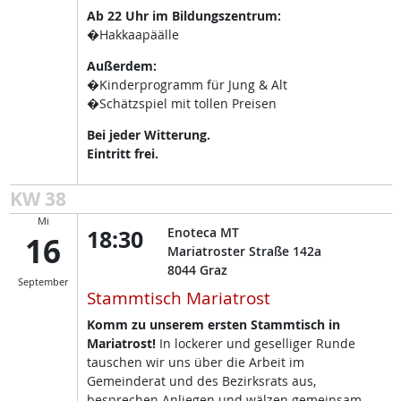
Ab 22 Uhr im Bildungszentrum:
�Hakkaapäälle
Außerdem:
�Kinderprogramm für Jung & Alt
�Schätzspiel mit tollen Preisen
Bei jeder Witterung.
Eintritt frei.
KW 38
Mi
18:30
Enoteca MT
16
Mariatroster Straße 142a
8044
Graz
September
Stammtisch Mariatrost
Komm zu unserem ersten Stammtisch in
Mariatrost!
In lockerer und geselliger Runde
tauschen wir uns über die Arbeit im
Gemeinderat und des Bezirksrats aus,
besprechen Anliegen und wälzen gemeinsam