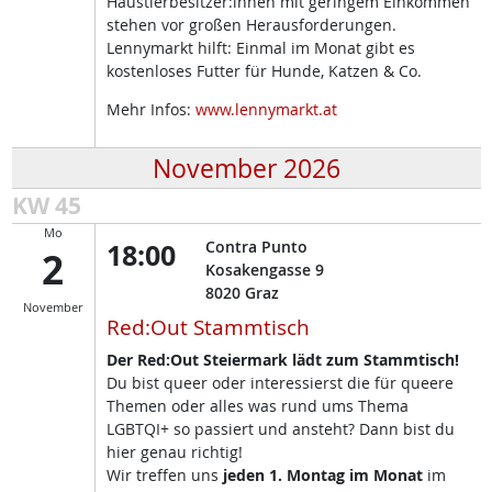
Haustierbesitzer:innen mit geringem Einkommen
stehen vor großen Herausforderungen.
Lennymarkt hilft: Einmal im Monat gibt es
kostenloses Futter für Hunde, Katzen & Co.
Mehr Infos:
www.lennymarkt.at
November 2026
KW 45
Mo
18:00
Contra Punto
2
Kosakengasse 9
8020
Graz
November
Red:Out Stammtisch
Der Red:Out Steiermark lädt zum Stammtisch!
Du bist queer oder interessierst die für queere
Themen oder alles was rund ums Thema
LGBTQI+ so passiert und ansteht? Dann bist du
hier genau richtig!
Wir treffen uns
jeden 1. Montag im Monat
im