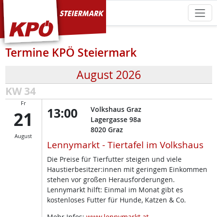
KPÖ Steiermark
Termine KPÖ Steiermark
August 2026
KW 34
Fr
13:00
Volkshaus Graz
21
Lagergasse 98a
8020
Graz
August
Lennymarkt - Tiertafel im Volkshaus
Die Preise für Tierfutter steigen und viele
Haustierbesitzer:innen mit geringem Einkommen
stehen vor großen Herausforderungen.
Lennymarkt hilft: Einmal im Monat gibt es
kostenloses Futter für Hunde, Katzen & Co.
Mehr Infos:
www.lennymarkt.at