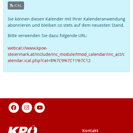
iCAL
Sie können diesen Kalender mit Ihrer Kalenderanwendung
abonnieren und bleiben so stets auf dem neuesten Stand.
Bitte verwenden Sie dazu folgende URL:
webcal://www.kpoe-
steiermark.at/include/inc_module/tmod_calendar/inc_act/c
alendar.ical.php?cat=8%7C9%7C11%7C12
Kontakt