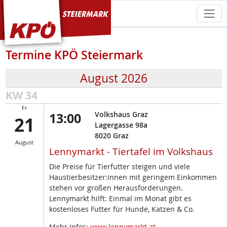
KPÖ Steiermark
Termine KPÖ Steiermark
August 2026
KW 34
Fr
13:00
Volkshaus Graz
21
Lagergasse 98a
8020
Graz
August
Lennymarkt - Tiertafel im Volkshaus
Die Preise für Tierfutter steigen und viele
Haustierbesitzer:innen mit geringem Einkommen
stehen vor großen Herausforderungen.
Lennymarkt hilft: Einmal im Monat gibt es
kostenloses Futter für Hunde, Katzen & Co.
Mehr Infos:
www.lennymarkt.at