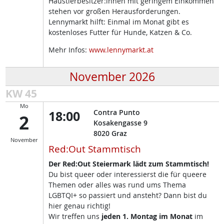
Haustierbesitzer:innen mit geringem Einkommen
stehen vor großen Herausforderungen.
Lennymarkt hilft: Einmal im Monat gibt es
kostenloses Futter für Hunde, Katzen & Co.
Mehr Infos:
www.lennymarkt.at
November 2026
KW 45
Mo
18:00
Contra Punto
2
Kosakengasse 9
8020
Graz
November
Red:Out Stammtisch
Der Red:Out Steiermark lädt zum Stammtisch!
Du bist queer oder interessierst die für queere
Themen oder alles was rund ums Thema
LGBTQI+ so passiert und ansteht? Dann bist du
hier genau richtig!
Wir treffen uns
jeden 1. Montag im Monat
im