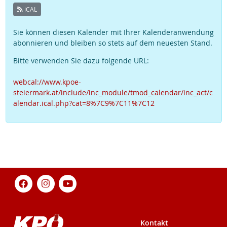
iCAL
Sie können diesen Kalender mit Ihrer Kalenderanwendung
abonnieren und bleiben so stets auf dem neuesten Stand.
Bitte verwenden Sie dazu folgende URL:
webcal://www.kpoe-
steiermark.at/include/inc_module/tmod_calendar/inc_act/c
alendar.ical.php?cat=8%7C9%7C11%7C12
Kontakt