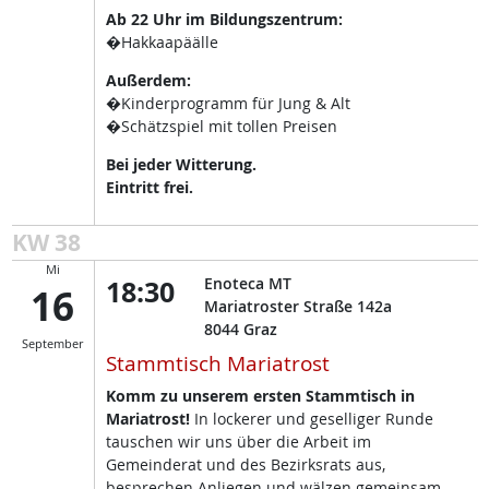
Ab 22 Uhr im Bildungszentrum:
�Hakkaapäälle
Außerdem:
�Kinderprogramm für Jung & Alt
�Schätzspiel mit tollen Preisen
Bei jeder Witterung.
Eintritt frei.
KW 38
Mi
18:30
Enoteca MT
16
Mariatroster Straße 142a
8044
Graz
September
Stammtisch Mariatrost
Komm zu unserem ersten Stammtisch in
Mariatrost!
In lockerer und geselliger Runde
tauschen wir uns über die Arbeit im
Gemeinderat und des Bezirksrats aus,
besprechen Anliegen und wälzen gemeinsam