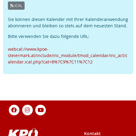
iCAL
Sie können diesen Kalender mit Ihrer Kalenderanwendung
abonnieren und bleiben so stets auf dem neuesten Stand.
Bitte verwenden Sie dazu folgende URL:
webcal://www.kpoe-
steiermark.at/include/inc_module/tmod_calendar/inc_act/c
alendar.ical.php?cat=8%7C9%7C11%7C12
Kontakt