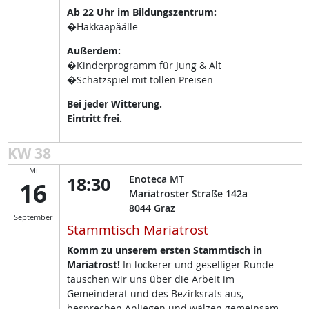
Ab 22 Uhr im Bildungszentrum:
�Hakkaapäälle
Außerdem:
�Kinderprogramm für Jung & Alt
�Schätzspiel mit tollen Preisen
Bei jeder Witterung.
Eintritt frei.
KW 38
Mi
18:30
Enoteca MT
16
Mariatroster Straße 142a
8044
Graz
September
Stammtisch Mariatrost
Komm zu unserem ersten Stammtisch in
Mariatrost!
In lockerer und geselliger Runde
tauschen wir uns über die Arbeit im
Gemeinderat und des Bezirksrats aus,
besprechen Anliegen und wälzen gemeinsam