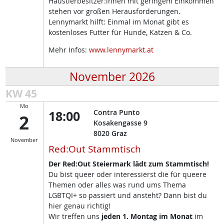
Haustierbesitzer:innen mit geringem Einkommen
stehen vor großen Herausforderungen.
Lennymarkt hilft: Einmal im Monat gibt es
kostenloses Futter für Hunde, Katzen & Co.
Mehr Infos:
www.lennymarkt.at
November 2026
KW 45
Mo
18:00
Contra Punto
2
Kosakengasse 9
8020
Graz
November
Red:Out Stammtisch
Der Red:Out Steiermark lädt zum Stammtisch!
Du bist queer oder interessierst die für queere
Themen oder alles was rund ums Thema
LGBTQI+ so passiert und ansteht? Dann bist du
hier genau richtig!
Wir treffen uns
jeden 1. Montag im Monat
im