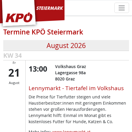
KPÖ Steiermark
Termine KPÖ Steiermark
August 2026
KW 34
Fr
13:00
Volkshaus Graz
21
Lagergasse 98a
8020
Graz
August
Lennymarkt - Tiertafel im Volkshaus
Die Preise für Tierfutter steigen und viele
Haustierbesitzer:innen mit geringem Einkommen
stehen vor großen Herausforderungen.
Lennymarkt hilft: Einmal im Monat gibt es
kostenloses Futter für Hunde, Katzen & Co.
Mehr Infos:
www.lennymarkt.at