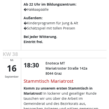
Ab 22 Uhr im Bildungszentrum:
�Hakkaapäälle
Außerdem:
�Kinderprogramm für Jung & Alt
�Schätzspiel mit tollen Preisen
Bei jeder Witterung.
Eintritt frei.
KW 38
Mi
18:30
Enoteca MT
16
Mariatroster Straße 142a
8044
Graz
September
Stammtisch Mariatrost
Komm zu unserem ersten Stammtisch in
Mariatrost!
In lockerer und geselliger Runde
tauschen wir uns über die Arbeit im
Gemeinderat und des Bezirksrats aus,
besprechen Anliegen und wälzen gemeinsam