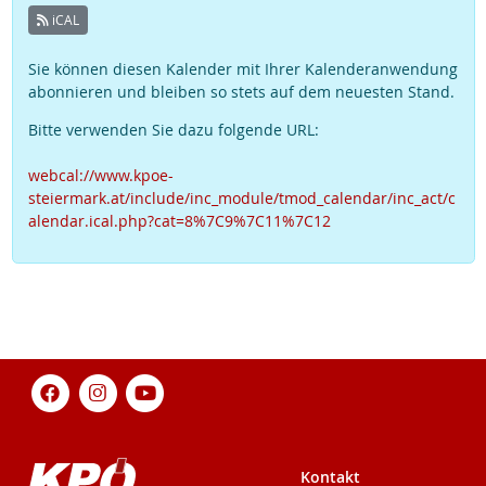
iCAL
Sie können diesen Kalender mit Ihrer Kalenderanwendung
abonnieren und bleiben so stets auf dem neuesten Stand.
Bitte verwenden Sie dazu folgende URL:
webcal://www.kpoe-
steiermark.at/include/inc_module/tmod_calendar/inc_act/c
alendar.ical.php?cat=8%7C9%7C11%7C12
Kontakt