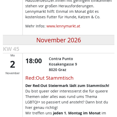
Haustierbesitzer:innen mit geringem Einkommen
stehen vor großen Herausforderungen.
Lennymarkt hilft: Einmal im Monat gibt es
kostenloses Futter für Hunde, Katzen & Co.
Mehr Infos:
www.lennymarkt.at
November 2026
KW 45
Mo
18:00
Contra Punto
2
Kosakengasse 9
8020
Graz
November
Red:Out Stammtisch
Der Red:Out Steiermark lädt zum Stammtisch!
Du bist queer oder interessierst die für queere
Themen oder alles was rund ums Thema
LGBTQI+ so passiert und ansteht? Dann bist du
hier genau richtig!
Wir treffen uns
jeden 1. Montag im Monat
im