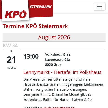
KPÖ Steiermark
Termine KPÖ Steiermark
August 2026
KW 34
Fr
13:00
Volkshaus Graz
21
Lagergasse 98a
8020
Graz
August
Lennymarkt - Tiertafel im Volkshaus
Die Preise für Tierfutter steigen und viele
Haustierbesitzer:innen mit geringem Einkommen
stehen vor großen Herausforderungen.
Lennymarkt hilft: Einmal im Monat gibt es
kostenloses Futter für Hunde, Katzen & Co.
Mehr Infos:
www.lennymarkt.at