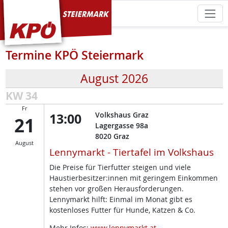
KPÖ Steiermark
Termine KPÖ Steiermark
August 2026
KW 34
Fr
13:00
Volkshaus Graz
21
Lagergasse 98a
8020
Graz
August
Lennymarkt - Tiertafel im Volkshaus
Die Preise für Tierfutter steigen und viele
Haustierbesitzer:innen mit geringem Einkommen
stehen vor großen Herausforderungen.
Lennymarkt hilft: Einmal im Monat gibt es
kostenloses Futter für Hunde, Katzen & Co.
Mehr Infos:
www.lennymarkt.at