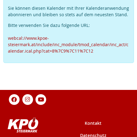
Sie können diesen Kalender mit Ihrer Kalenderanwendung
abonnieren und bleiben so stets auf dem neuesten Stand.
Bitte verwenden Sie dazu folgende URL:
webcal://www.kpoe-
steiermark.at/include/inc_module/tmod_calendar/inc_act/c
alendar.ical.php?cat=8%7C9%7C11%7C12
Kontakt
Datenschutz