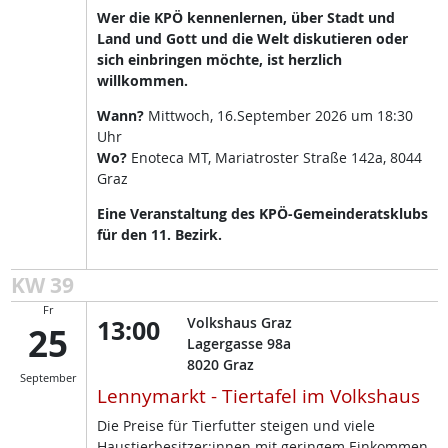
Wer die KPÖ kennenlernen, über Stadt und
Land und Gott und die Welt diskutieren oder
sich einbringen möchte, ist herzlich
willkommen.
Wann?
Mittwoch, 16.September 2026 um 18:30
Uhr
Wo?
Enoteca MT, Mariatroster Straße 142a, 8044
Graz
Eine Veranstaltung des KPÖ-Gemeinderatsklubs
für den 11. Bezirk.
KW 39
Fr
13:00
Volkshaus Graz
25
Lagergasse 98a
8020
Graz
September
Lennymarkt - Tiertafel im Volkshaus
Die Preise für Tierfutter steigen und viele
Haustierbesitzer:innen mit geringem Einkommen