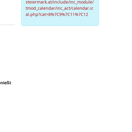
steiermark.at/include/inc_module/
tmod_calendar/inc_act/calendar.ic
al.php?cat=8%7C9%7C11%7C12
nießt