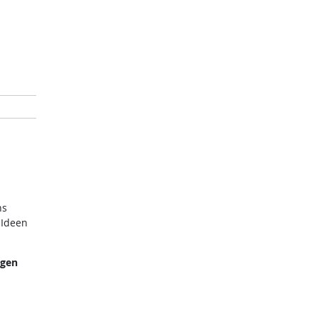
ns
 Ideen
ngen