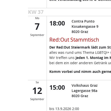
KW 37
Mo
18:00
Contra Punto
7
Kosakengasse 9
8020
Graz
September
Red:Out Stammtisch
Der Red:Out Steiermark lädt zum S
alles was rund ums Thema LGBTQI+ so
Wir treffen uns
jeden 1. Montag im
bei dem ein oder anderen Getränk un
Komm vorbei und nimm auch gerne d
Sa
15:00
Volkshaus Graz
12
Lagergasse 98a
8020
Graz
September
bis
13.9.2026 2:00