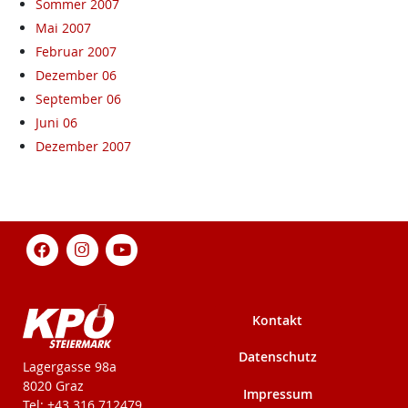
Sommer 2007
Mai 2007
Februar 2007
Dezember 06
September 06
Juni 06
Dezember 2007
Kontakt
Datenschutz
KPÖ-Steiermark
Lagergasse 98a
8020 Graz
Impressum
Tel: +43 316 712479