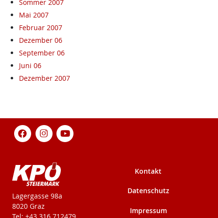
Sommer 2007
Mai 2007
Februar 2007
Dezember 06
September 06
Juni 06
Dezember 2007
Kontakt
Datenschutz
KPÖ-Steiermark
Lagergasse 98a
8020 Graz
Impressum
Tel: +43 316 712479