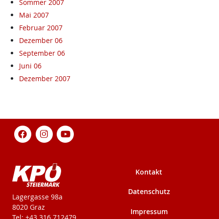
Sommer 2007
Mai 2007
Februar 2007
Dezember 06
September 06
Juni 06
Dezember 2007
Kontakt
Datenschutz
KPÖ-Steiermark
Lagergasse 98a
8020 Graz
Impressum
Tel: +43 316 712479