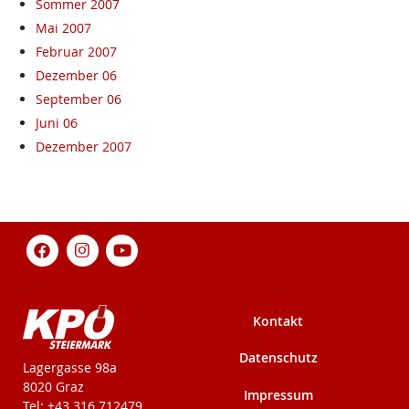
Sommer 2007
Mai 2007
Februar 2007
Dezember 06
September 06
Juni 06
Dezember 2007
Kontakt
Datenschutz
KPÖ-Steiermark
Lagergasse 98a
8020 Graz
Impressum
Tel: +43 316 712479