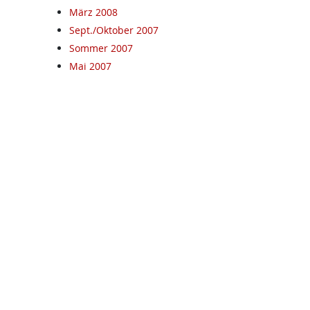
März 2008
Sept./Oktober 2007
Sommer 2007
Mai 2007
Februar 2007
Dezember 06
September 06
Juni 06
Dezember 2007
.at
Mehr auf kpoe-graz.at
Termine
Rat & Hilfe
Mieternotruf
Aus dem Gemeinderat
Stadtbezirke
MandatarInnen
Kontakt/Adressen