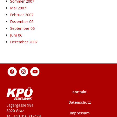
Sommer 2007
Mai 2007
Februar 2007
Dezember 06
September 06
Juni 06
Dezember 2007
Kontakt
Datenschutz
KPÖ-Steiermark
Lagergasse 98a
8020 Graz
Impressum
Tel: +43 316 712479