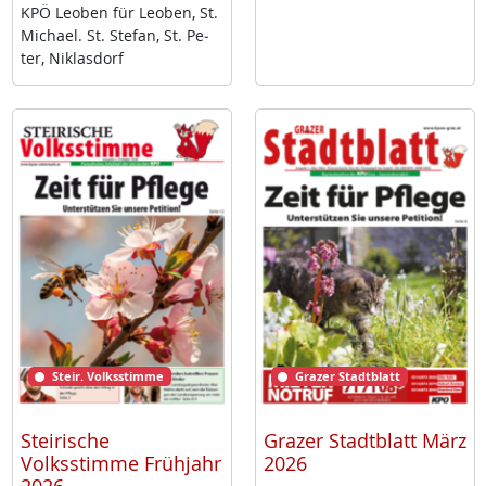
KPÖ Leo­ben für Leo­ben, St.
Mi­cha­el. St. Ste­fan, St. Pe­
ter, Niklas­dorf
Steir. Volksstimme
Grazer Stadtblatt
Steirische
Grazer Stadtblatt März
Volksstimme Frühjahr
2026