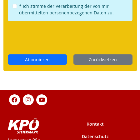
* Ich stimme der Verarbeitung der von mir
übermittelten personenbezogenen Daten zu.
Abonnieren
Zurücksetzen
Kontakt
Datenschutz
KPÖ-Steiermark
Lagergasse 98a