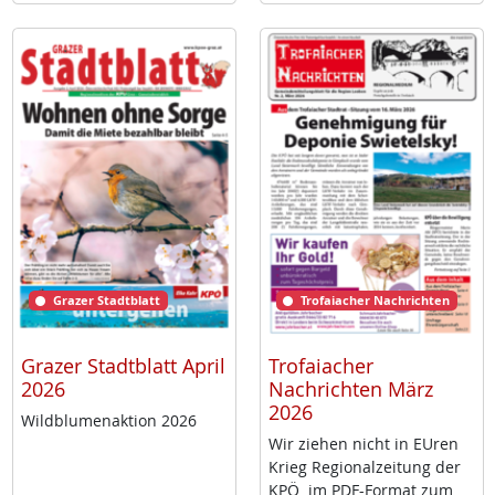
Grazer Stadtblatt
Trofaiacher Nachrichten
Grazer Stadtblatt April
Trofaiacher
2026
Nachrichten März
2026
Wild­blu­men­ak­ti­on 2026
Wir zie­hen nicht in EU­ren
Krieg Re­gio­nal­zei­tung der
KPÖ im PDF-For­mat zum