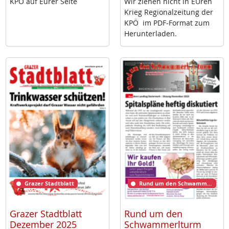
KPÖ auf Eu­rer Sei­te
Wir zie­hen nicht in EU­ren
Krieg Re­gio­nal­zei­tung der
KPÖ im PDF-For­mat zum
Her­un­ter­la­den.
Grazer Stadtblatt
Rund um den Schwammerlturm
Grazer Stadtblatt
Rund um den
Dezember 2025
Schwammerlturm