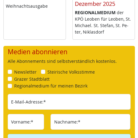
Dezember 2025
Weih­nachts­aus­ga­be
RE­GIO­NAL­ME­DI­UM
der
KPÖ Leo­ben für Leo­ben, St.
Mi­cha­el. St. Ste­fan, St. Pe­
ter, Niklas­dorf
Medien abonnieren
Alle Abonnements sind selbstverständlich kostenlos.
Newsletter
Steirische Volksstimme
Grazer Stadtblatt
Regionalmedium für meinen Bezirk
E-Mail-Adresse:*
Vorname:*
Nachname:*