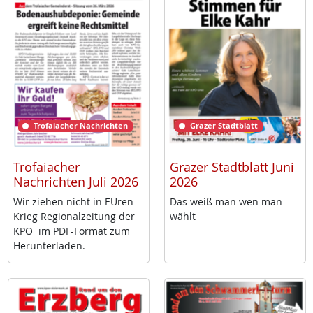
Trofaiacher Nachrichten
Grazer Stadtblatt
Trofaiacher
Grazer Stadtblatt Juni
Nachrichten Juli 2026
2026
Wir zie­hen nicht in EU­ren
Das weiß man wen man
Krieg Re­gio­nal­zei­tung der
wählt
KPÖ im PDF-For­mat zum
Her­un­ter­la­den.