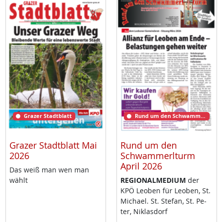
Grazer Stadtblatt
Rund um den Schwammerlturm
Grazer Stadtblatt Mai
Rund um den
2026
Schwammerlturm
April 2026
Das weiß man wen man
wählt
RE­GIO­NAL­ME­DI­UM
der
KPÖ Leo­ben für Leo­ben, St.
Mi­cha­el. St. Ste­fan, St. Pe­
ter, Niklas­dorf