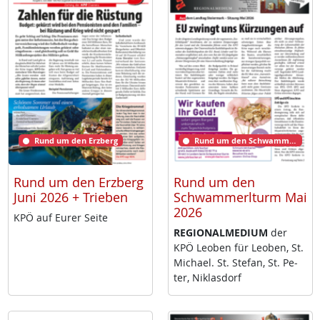
Rund um den Erzberg
Rund um den Schwammerlturm
Rund um den Erzberg
Rund um den
Juni 2026 + Trieben
Schwammerlturm Mai
2026
KPÖ auf Eu­rer Sei­te
RE­GIO­NAL­ME­DI­UM
der
KPÖ Leo­ben für Leo­ben, St.
Mi­cha­el. St. Ste­fan, St. Pe­
ter, Niklas­dorf