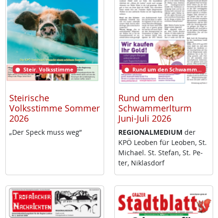
Steir. Volksstimme
Rund um den Schwammerlturm
Steirische
Rund um den
Volksstimme Sommer
Schwammerlturm
2026
Juni-Juli 2026
„Der Speck muss weg”
RE­GIO­NAL­ME­DI­UM
der
KPÖ Leo­ben für Leo­ben, St.
Mi­cha­el. St. Ste­fan, St. Pe­
ter, Niklas­dorf