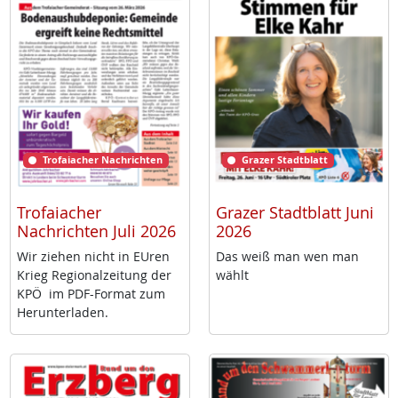
Trofaiacher Nachrichten
Grazer Stadtblatt
Trofaiacher
Grazer Stadtblatt Juni
Nachrichten Juli 2026
2026
Wir zie­hen nicht in EU­ren
Das weiß man wen man
Krieg Re­gio­nal­zei­tung der
wählt
KPÖ im PDF-For­mat zum
Her­un­ter­la­den.