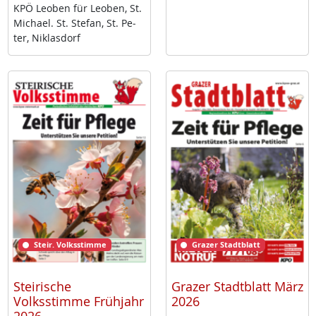
KPÖ Leo­ben für Leo­ben, St.
Mi­cha­el. St. Ste­fan, St. Pe­
ter, Niklas­dorf
Steir. Volksstimme
Grazer Stadtblatt
Steirische
Grazer Stadtblatt März
Volksstimme Frühjahr
2026