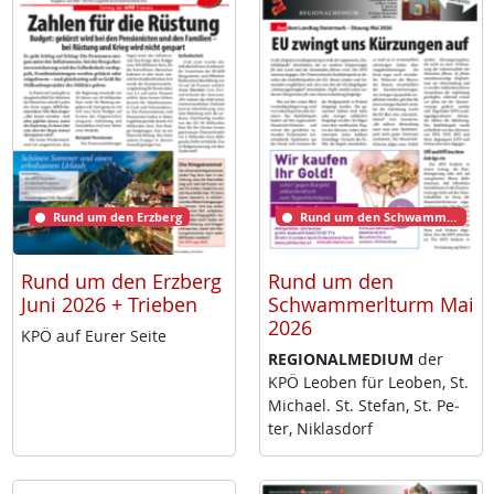
Rund um den Erzberg
Rund um den Schwammerlturm
Rund um den Erzberg
Rund um den
Juni 2026 + Trieben
Schwammerlturm Mai
2026
KPÖ auf Eu­rer Sei­te
RE­GIO­NAL­ME­DI­UM
der
KPÖ Leo­ben für Leo­ben, St.
Mi­cha­el. St. Ste­fan, St. Pe­
ter, Niklas­dorf