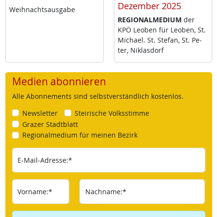
Dezember 2025
Weih­nachts­aus­ga­be
RE­GIO­NAL­ME­DI­UM
der
KPÖ Leo­ben für Leo­ben, St.
Mi­cha­el. St. Ste­fan, St. Pe­
ter, Niklas­dorf
Medien abonnieren
Alle Abonnements sind selbstverständlich kostenlos.
Newsletter
Steirische Volksstimme
Grazer Stadtblatt
Regionalmedium für meinen Bezirk
E-Mail-Adresse:*
Vorname:*
Nachname:*