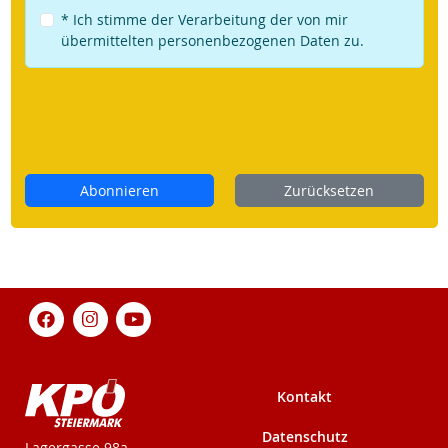
* Ich stimme der Verarbeitung der von mir
übermittelten personenbezogenen Daten zu.
Abonnieren
Zurücksetzen
Kontakt
Datenschutz
KPÖ-Steiermark
Lagergasse 98a