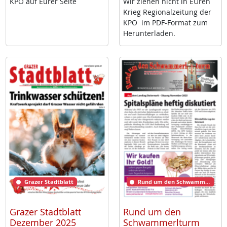
KPÖ auf Eu­rer Sei­te
Wir zie­hen nicht in EU­ren
Krieg Re­gio­nal­zei­tung der
KPÖ im PDF-For­mat zum
Her­un­ter­la­den.
Grazer Stadtblatt
Rund um den Schwammerlturm
Grazer Stadtblatt
Rund um den
Dezember 2025
Schwammerlturm