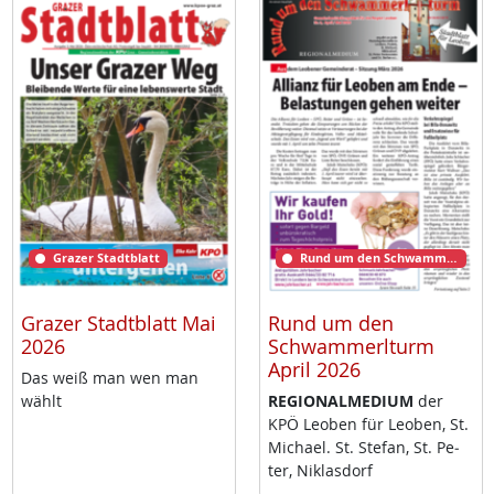
Grazer Stadtblatt
Rund um den Schwammerlturm
Grazer Stadtblatt Mai
Rund um den
2026
Schwammerlturm
April 2026
Das weiß man wen man
wählt
RE­GIO­NAL­ME­DI­UM
der
KPÖ Leo­ben für Leo­ben, St.
Mi­cha­el. St. Ste­fan, St. Pe­
ter, Niklas­dorf