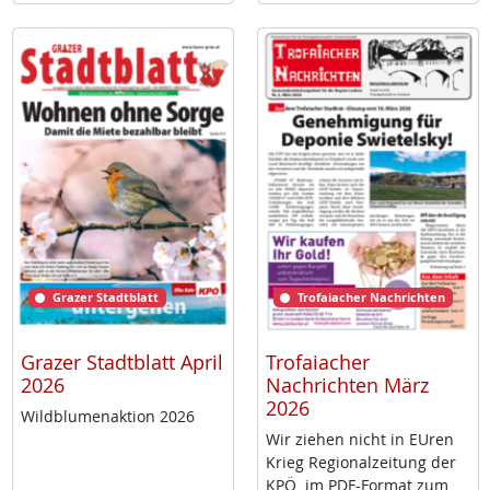
Grazer Stadtblatt
Trofaiacher Nachrichten
Grazer Stadtblatt April
Trofaiacher
2026
Nachrichten März
2026
Wild­blu­men­ak­ti­on 2026
Wir zie­hen nicht in EU­ren
Krieg Re­gio­nal­zei­tung der
KPÖ im PDF-For­mat zum