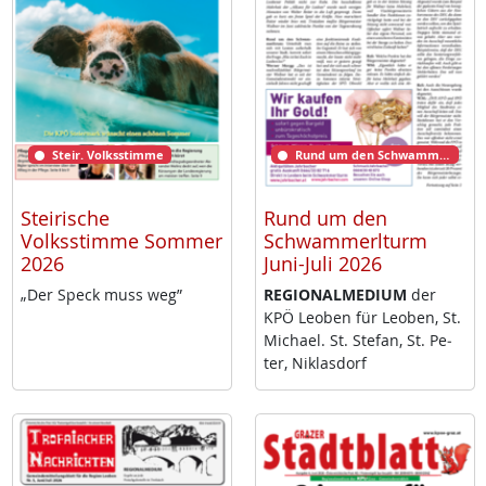
Steir. Volksstimme
Rund um den Schwammerlturm
Steirische
Rund um den
Volksstimme Sommer
Schwammerlturm
2026
Juni-Juli 2026
„Der Speck muss weg”
RE­GIO­NAL­ME­DI­UM
der
KPÖ Leo­ben für Leo­ben, St.
Mi­cha­el. St. Ste­fan, St. Pe­
ter, Niklas­dorf