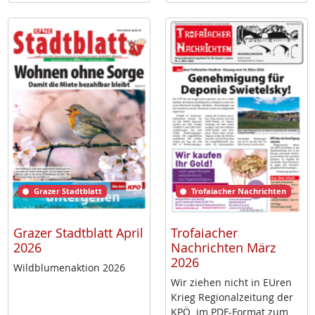
Grazer Stadtblatt
Trofaiacher Nachrichten
Grazer Stadtblatt April
Trofaiacher
2026
Nachrichten März
2026
Wild­blu­men­ak­ti­on 2026
Wir zie­hen nicht in EU­ren
Krieg Re­gio­nal­zei­tung der
KPÖ im PDF-For­mat zum