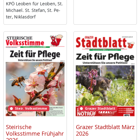
KPÖ Leo­ben für Leo­ben, St.
Mi­cha­el. St. Ste­fan, St. Pe­
ter, Niklas­dorf
Steir. Volksstimme
Grazer Stadtblatt
Steirische
Grazer Stadtblatt März
Volksstimme Frühjahr
2026