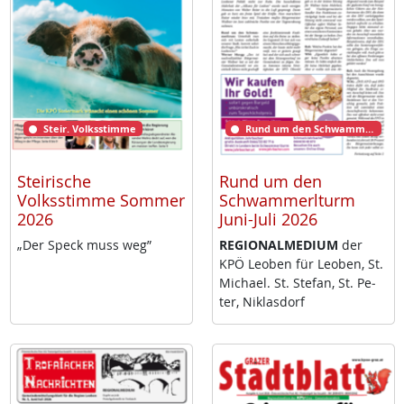
Steir. Volksstimme
Rund um den Schwammerlturm
Steirische
Rund um den
Volksstimme Sommer
Schwammerlturm
2026
Juni-Juli 2026
„Der Speck muss weg”
RE­GIO­NAL­ME­DI­UM
der
KPÖ Leo­ben für Leo­ben, St.
Mi­cha­el. St. Ste­fan, St. Pe­
ter, Niklas­dorf