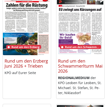
Rund um den Erzberg
Rund um den Schwammerlturm
Rund um den Erzberg
Rund um den
Juni 2026 + Trieben
Schwammerlturm Mai
2026
KPÖ auf Eu­rer Sei­te
RE­GIO­NAL­ME­DI­UM
der
KPÖ Leo­ben für Leo­ben, St.
Mi­cha­el. St. Ste­fan, St. Pe­
ter, Niklas­dorf