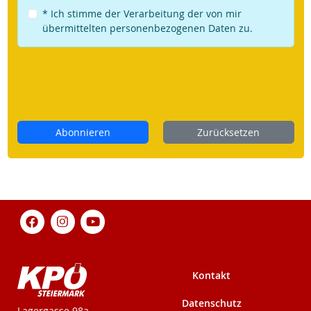
* Ich stimme der Verarbeitung der von mir
übermittelten personenbezogenen Daten zu.
Abonnieren
Zurücksetzen
Kontakt
Datenschutz
KPÖ-Steiermark
Lagergasse 98a