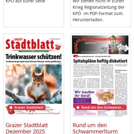
KPÖ auf Eu­rer Sei­te
Wir zie­hen nicht in EU­ren
Krieg Re­gio­nal­zei­tung der
KPÖ im PDF-For­mat zum
Her­un­ter­la­den.
Grazer Stadtblatt
Rund um den Schwammerlturm
Grazer Stadtblatt
Rund um den
Dezember 2025
Schwammerlturm