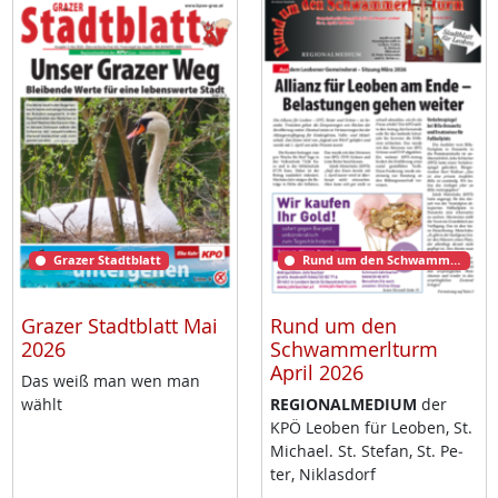
Grazer Stadtblatt
Rund um den Schwammerlturm
Grazer Stadtblatt Mai
Rund um den
2026
Schwammerlturm
April 2026
Das weiß man wen man
wählt
RE­GIO­NAL­ME­DI­UM
der
KPÖ Leo­ben für Leo­ben, St.
Mi­cha­el. St. Ste­fan, St. Pe­
ter, Niklas­dorf