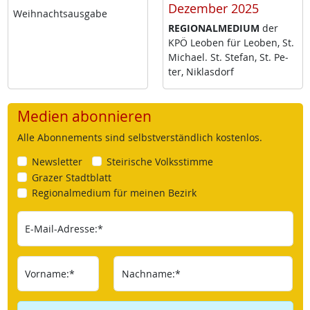
Dezember 2025
Weih­nachts­aus­ga­be
RE­GIO­NAL­ME­DI­UM
der
KPÖ Leo­ben für Leo­ben, St.
Mi­cha­el. St. Ste­fan, St. Pe­
ter, Niklas­dorf
Medien abonnieren
Alle Abonnements sind selbstverständlich kostenlos.
Newsletter
Steirische Volksstimme
Grazer Stadtblatt
Regionalmedium für meinen Bezirk
E-Mail-Adresse:*
Vorname:*
Nachname:*