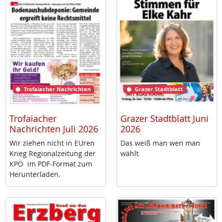
Trofaiacher Nachrichten
Grazer Stadtblatt
Trofaiacher
Grazer Stadtblatt Juni
Nachrichten Juli 2026
2026
Wir zie­hen nicht in EU­ren
Das weiß man wen man
Krieg Re­gio­nal­zei­tung der
wählt
KPÖ im PDF-For­mat zum
Her­un­ter­la­den.