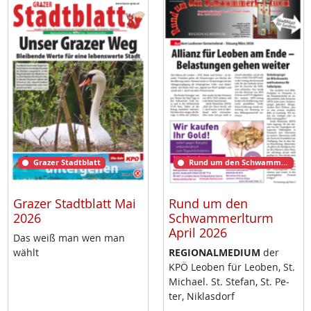
Grazer Stadtblatt
Rund um den Schwammerlturm
Grazer Stadtblatt Mai
Rund um den
2026
Schwammerlturm
April 2026
Das weiß man wen man
wählt
RE­GIO­NAL­ME­DI­UM
der
KPÖ Leo­ben für Leo­ben, St.
Mi­cha­el. St. Ste­fan, St. Pe­
ter, Niklas­dorf