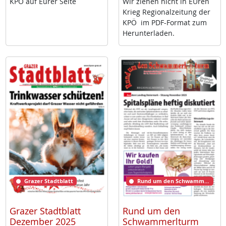
KPÖ auf Eu­rer Sei­te
Wir zie­hen nicht in EU­ren
Krieg Re­gio­nal­zei­tung der
KPÖ im PDF-For­mat zum
Her­un­ter­la­den.
Grazer Stadtblatt
Rund um den Schwammerlturm
Grazer Stadtblatt
Rund um den
Dezember 2025
Schwammerlturm