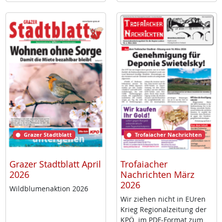
Grazer Stadtblatt
Trofaiacher Nachrichten
Grazer Stadtblatt April
Trofaiacher
2026
Nachrichten März
2026
Wild­blu­men­ak­ti­on 2026
Wir zie­hen nicht in EU­ren
Krieg Re­gio­nal­zei­tung der
KPÖ im PDF-For­mat zum