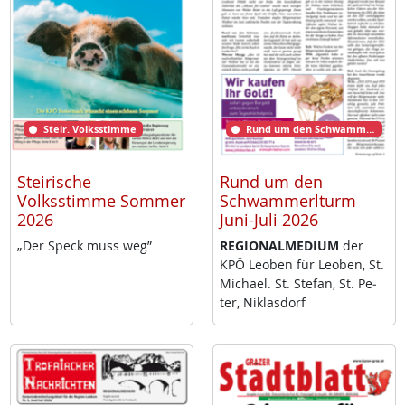
Steir. Volksstimme
Rund um den Schwammerlturm
Steirische
Rund um den
Volksstimme Sommer
Schwammerlturm
2026
Juni-Juli 2026
„Der Speck muss weg”
RE­GIO­NAL­ME­DI­UM
der
KPÖ Leo­ben für Leo­ben, St.
Mi­cha­el. St. Ste­fan, St. Pe­
ter, Niklas­dorf