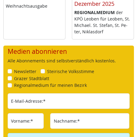
Dezember 2025
Weih­nachts­aus­ga­be
RE­GIO­NAL­ME­DI­UM
der
KPÖ Leo­ben für Leo­ben, St.
Mi­cha­el. St. Ste­fan, St. Pe­
ter, Niklas­dorf
Medien abonnieren
Alle Abonnements sind selbstverständlich kostenlos.
Newsletter
Steirische Volksstimme
Grazer Stadtblatt
Regionalmedium für meinen Bezirk
E-Mail-Adresse:*
Vorname:*
Nachname:*