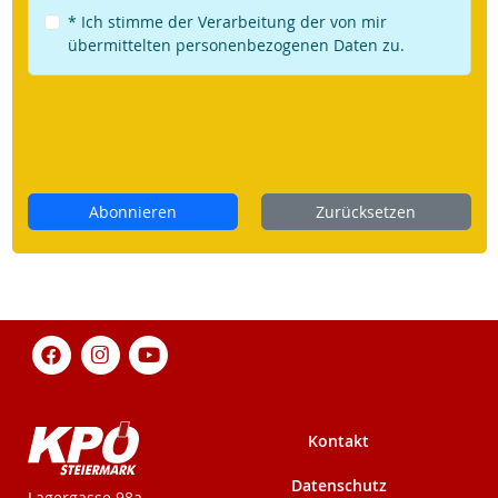
* Ich stimme der Verarbeitung der von mir
übermittelten personenbezogenen Daten zu.
Abonnieren
Zurücksetzen
Kontakt
Datenschutz
KPÖ-Steiermark
Lagergasse 98a