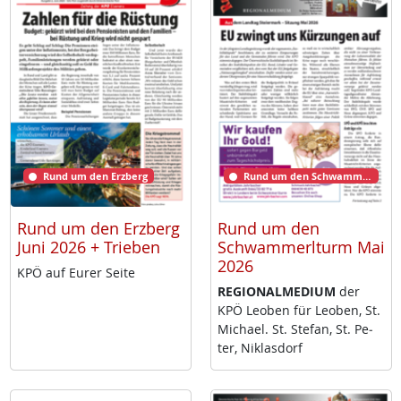
Rund um den Erzberg
Rund um den Schwammerlturm
Rund um den Erzberg
Rund um den
Juni 2026 + Trieben
Schwammerlturm Mai
2026
KPÖ auf Eu­rer Sei­te
RE­GIO­NAL­ME­DI­UM
der
KPÖ Leo­ben für Leo­ben, St.
Mi­cha­el. St. Ste­fan, St. Pe­
ter, Niklas­dorf