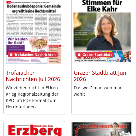
Trofaiacher Nachrichten
Grazer Stadtblatt
Trofaiacher
Grazer Stadtblatt Juni
Nachrichten Juli 2026
2026
Wir zie­hen nicht in EU­ren
Das weiß man wen man
Krieg Re­gio­nal­zei­tung der
wählt
KPÖ im PDF-For­mat zum
Her­un­ter­la­den.