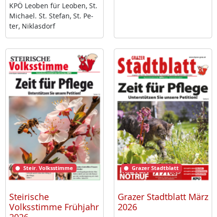
KPÖ Leo­ben für Leo­ben, St.
Mi­cha­el. St. Ste­fan, St. Pe­
ter, Niklas­dorf
Steir. Volksstimme
Grazer Stadtblatt
Steirische
Grazer Stadtblatt März
Volksstimme Frühjahr
2026