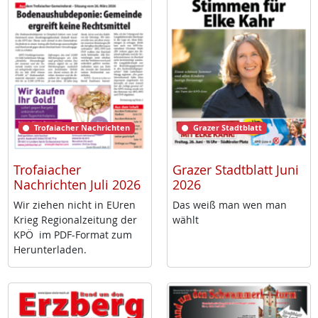
Trofaiacher Nachrichten
Grazer Stadtblatt
Trofaiacher
Grazer Stadtblatt Juni
Nachrichten Juli 2026
2026
Wir zie­hen nicht in EU­ren
Das weiß man wen man
Krieg Re­gio­nal­zei­tung der
wählt
KPÖ im PDF-For­mat zum
Her­un­ter­la­den.