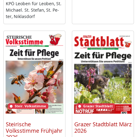
KPÖ Leo­ben für Leo­ben, St.
Mi­cha­el. St. Ste­fan, St. Pe­
ter, Niklas­dorf
Steir. Volksstimme
Grazer Stadtblatt
Steirische
Grazer Stadtblatt März
Volksstimme Frühjahr
2026