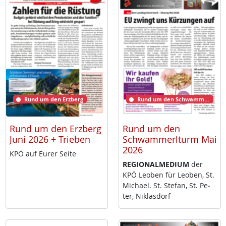
Rund um den Erzberg
Rund um den Schwammerlturm
Rund um den Erzberg
Rund um den
Juni 2026 + Trieben
Schwammerlturm Mai
2026
KPÖ auf Eu­rer Sei­te
RE­GIO­NAL­ME­DI­UM
der
KPÖ Leo­ben für Leo­ben, St.
Mi­cha­el. St. Ste­fan, St. Pe­
ter, Niklas­dorf