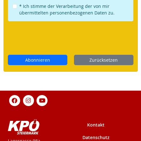
* Ich stimme der Verarbeitung der von mir
übermittelten personenbezogenen Daten zu.
Abonnieren
Zurücksetzen
Kontakt
Datenschutz
KPÖ-Steiermark
Lagergasse 98a