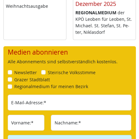
Dezember 2025
Weih­nachts­aus­ga­be
RE­GIO­NAL­ME­DI­UM
der
KPÖ Leo­ben für Leo­ben, St.
Mi­cha­el. St. Ste­fan, St. Pe­
ter, Niklas­dorf
Medien abonnieren
Alle Abonnements sind selbstverständlich kostenlos.
Newsletter
Steirische Volksstimme
Grazer Stadtblatt
Regionalmedium für meinen Bezirk
E-Mail-Adresse:*
Vorname:*
Nachname:*