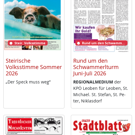
Steir. Volksstimme
Rund um den Schwammerlturm
Steirische
Rund um den
Volksstimme Sommer
Schwammerlturm
2026
Juni-Juli 2026
„Der Speck muss weg”
RE­GIO­NAL­ME­DI­UM
der
KPÖ Leo­ben für Leo­ben, St.
Mi­cha­el. St. Ste­fan, St. Pe­
ter, Niklas­dorf