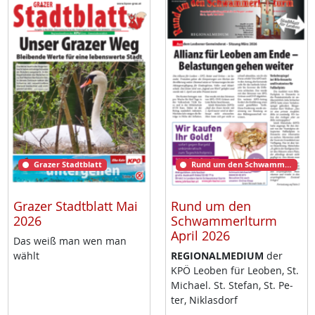
Grazer Stadtblatt
Rund um den Schwammerlturm
Grazer Stadtblatt Mai
Rund um den
2026
Schwammerlturm
April 2026
Das weiß man wen man
wählt
RE­GIO­NAL­ME­DI­UM
der
KPÖ Leo­ben für Leo­ben, St.
Mi­cha­el. St. Ste­fan, St. Pe­
ter, Niklas­dorf