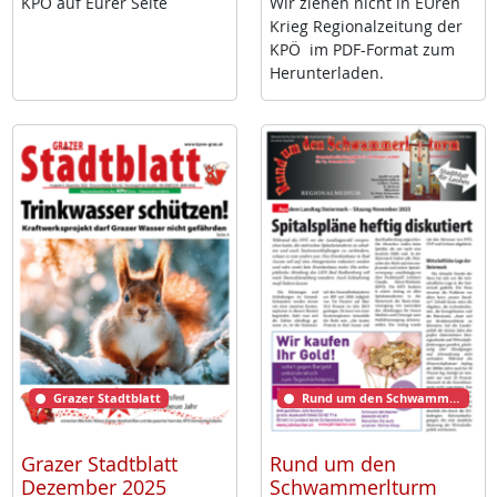
KPÖ auf Eu­rer Sei­te
Wir zie­hen nicht in EU­ren
Krieg Re­gio­nal­zei­tung der
KPÖ im PDF-For­mat zum
Her­un­ter­la­den.
Grazer Stadtblatt
Rund um den Schwammerlturm
Grazer Stadtblatt
Rund um den
Dezember 2025
Schwammerlturm