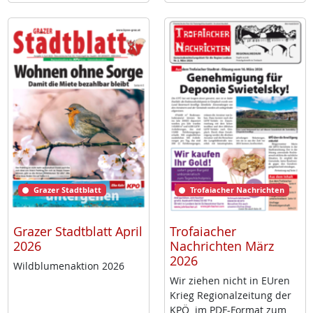
Grazer Stadtblatt
Trofaiacher Nachrichten
Grazer Stadtblatt April
Trofaiacher
2026
Nachrichten März
2026
Wild­blu­men­ak­ti­on 2026
Wir zie­hen nicht in EU­ren
Krieg Re­gio­nal­zei­tung der
KPÖ im PDF-For­mat zum