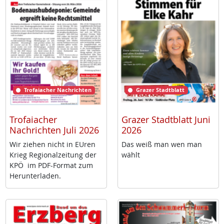
Trofaiacher Nachrichten
Grazer Stadtblatt
Trofaiacher
Grazer Stadtblatt Juni
Nachrichten Juli 2026
2026
Wir zie­hen nicht in EU­ren
Das weiß man wen man
Krieg Re­gio­nal­zei­tung der
wählt
KPÖ im PDF-For­mat zum
Her­un­ter­la­den.