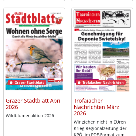
Grazer Stadtblatt
Trofaiacher Nachrichten
Grazer Stadtblatt April
Trofaiacher
2026
Nachrichten März
2026
Wild­blu­men­ak­ti­on 2026
Wir zie­hen nicht in EU­ren
Krieg Re­gio­nal­zei­tung der
KPÖ im PDF-For­mat zum