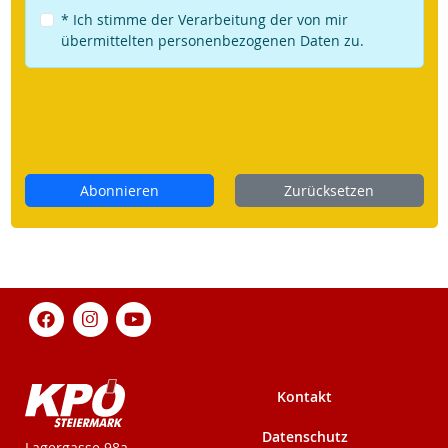
* Ich stimme der Verarbeitung der von mir
übermittelten personenbezogenen Daten zu.
Abonnieren
Zurücksetzen
Kontakt
Datenschutz
KPÖ-Steiermark
Lagergasse 98a