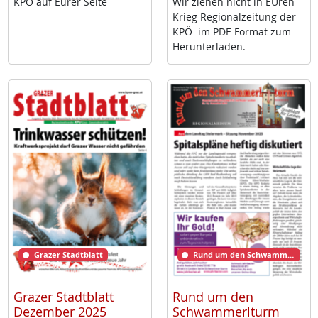
KPÖ auf Eu­rer Sei­te
Wir zie­hen nicht in EU­ren
Krieg Re­gio­nal­zei­tung der
KPÖ im PDF-For­mat zum
Her­un­ter­la­den.
Grazer Stadtblatt
Rund um den Schwammerlturm
Grazer Stadtblatt
Rund um den
Dezember 2025
Schwammerlturm