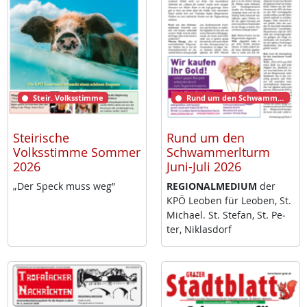
Steir. Volksstimme
Rund um den Schwammerlturm
Steirische
Rund um den
Volksstimme Sommer
Schwammerlturm
2026
Juni-Juli 2026
„Der Speck muss weg”
RE­GIO­NAL­ME­DI­UM
der
KPÖ Leo­ben für Leo­ben, St.
Mi­cha­el. St. Ste­fan, St. Pe­
ter, Niklas­dorf