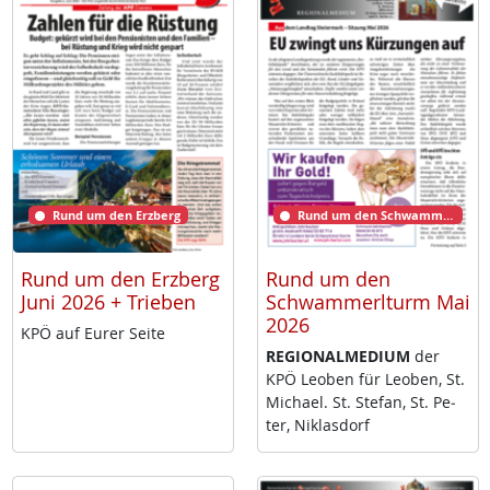
Rund um den Erzberg
Rund um den Schwammerlturm
Rund um den Erzberg
Rund um den
Juni 2026 + Trieben
Schwammerlturm Mai
2026
KPÖ auf Eu­rer Sei­te
RE­GIO­NAL­ME­DI­UM
der
KPÖ Leo­ben für Leo­ben, St.
Mi­cha­el. St. Ste­fan, St. Pe­
ter, Niklas­dorf