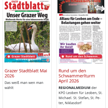
Grazer Stadtblatt
Rund um den Schwammerlturm
Grazer Stadtblatt Mai
Rund um den
2026
Schwammerlturm
April 2026
Das weiß man wen man
wählt
RE­GIO­NAL­ME­DI­UM
der
KPÖ Leo­ben für Leo­ben, St.
Mi­cha­el. St. Ste­fan, St. Pe­
ter, Niklas­dorf