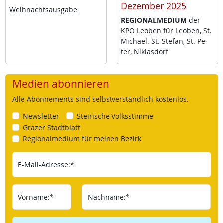
Dezember 2025
Weih­nachts­aus­ga­be
RE­GIO­NAL­ME­DI­UM
der
KPÖ Leo­ben für Leo­ben, St.
Mi­cha­el. St. Ste­fan, St. Pe­
ter, Niklas­dorf
Medien abonnieren
Alle Abonnements sind selbstverständlich kostenlos.
Newsletter
Steirische Volksstimme
Grazer Stadtblatt
Regionalmedium für meinen Bezirk
E-Mail-Adresse:*
Vorname:*
Nachname:*