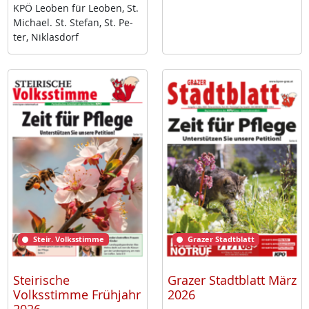
KPÖ Leo­ben für Leo­ben, St.
Mi­cha­el. St. Ste­fan, St. Pe­
ter, Niklas­dorf
Steir. Volksstimme
Grazer Stadtblatt
Steirische
Grazer Stadtblatt März
Volksstimme Frühjahr
2026