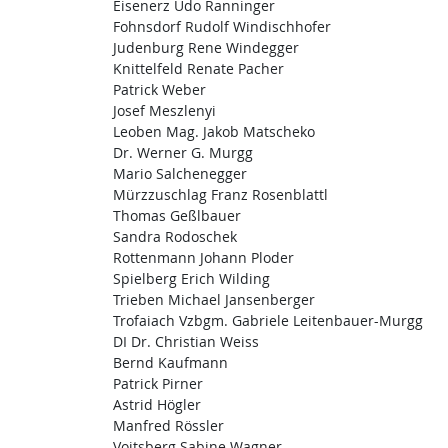
Eisenerz Udo Ranninger
Fohnsdorf Rudolf Windischhofer
Judenburg Rene Windegger
Knittelfeld Renate Pacher
Patrick Weber
Josef Meszlenyi
Leoben Mag. Jakob Matscheko
Dr. Werner G. Murgg
Mario Salchenegger
Mürzzuschlag Franz Rosenblattl
Thomas Geßlbauer
Sandra Rodoschek
Rottenmann Johann Ploder
Spielberg Erich Wilding
Trieben Michael Jansenberger
Trofaiach Vzbgm. Gabriele Leitenbauer-Murgg
DI Dr. Christian Weiss
Bernd Kaufmann
Patrick Pirner
Astrid Högler
Manfred Rössler
Voitsberg Sabine Wagner