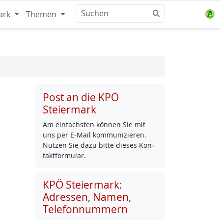
ark
Themen
Post an die KPÖ
Steiermark
Am ein­fachs­ten kön­nen Sie mit
uns per E-Mail kom­mu­ni­zie­ren.
Nut­zen Sie da­zu bit­te die­ses Kon­
takt­for­mu­lar.
KPÖ Steiermark:
Adressen, Namen,
Telefonnummern