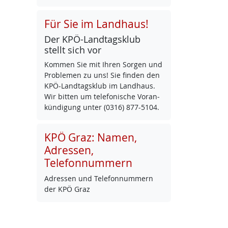
Für Sie im Landhaus!
Der KPÖ-Land­tags­klub
stellt sich vor
Kom­men Sie mit Ih­ren Sor­gen und
Pro­b­le­men zu uns! Sie fin­den den
KPÖ-Land­tags­klub im Land­haus.
Wir bit­ten um te­le­fo­ni­sche Vor­an­
kün­di­gung un­ter (0316) 877-5104.
KPÖ Graz: Namen,
Adressen,
Telefonnummern
Adres­sen und Te­le­fon­num­mern
der KPÖ Graz