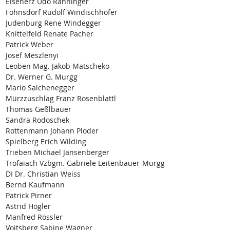
Eisenerz Udo Ranninger
Fohnsdorf Rudolf Windischhofer
Judenburg Rene Windegger
Knittelfeld Renate Pacher
Patrick Weber
Josef Meszlenyi
Leoben Mag. Jakob Matscheko
Dr. Werner G. Murgg
Mario Salchenegger
Mürzzuschlag Franz Rosenblattl
Thomas Geßlbauer
Sandra Rodoschek
Rottenmann Johann Ploder
Spielberg Erich Wilding
Trieben Michael Jansenberger
Trofaiach Vzbgm. Gabriele Leitenbauer-Murgg
DI Dr. Christian Weiss
Bernd Kaufmann
Patrick Pirner
Astrid Högler
Manfred Rössler
Voitsberg Sabine Wagner