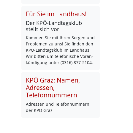
Für Sie im Landhaus!
Der KPÖ-Land­tags­klub
stellt sich vor
Kom­men Sie mit Ih­ren Sor­gen und
Pro­b­le­men zu uns! Sie fin­den den
KPÖ-Land­tags­klub im Land­haus.
Wir bit­ten um te­le­fo­ni­sche Vor­an­
kün­di­gung un­ter (0316) 877-5104.
KPÖ Graz: Namen,
Adressen,
Telefonnummern
Adres­sen und Te­le­fon­num­mern
der KPÖ Graz