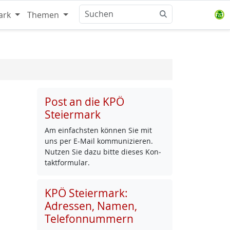
ark
Themen
Post an die KPÖ
Steiermark
Am ein­fachs­ten kön­nen Sie mit
uns per E-Mail kom­mu­ni­zie­ren.
Nut­zen Sie da­zu bit­te die­ses Kon­
takt­for­mu­lar.
KPÖ Steiermark:
Adressen, Namen,
Telefonnummern