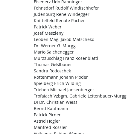
Eisenerz Udo Ranninger
Fohnsdorf Rudolf Windischhofer
Judenburg Rene Windegger
Knittelfeld Renate Pacher
Patrick Weber
Josef Meszlenyi
Leoben Mag. Jakob Matscheko
Dr. Werner G. Murgg
Mario Salchenegger
Mürzzuschlag Franz Rosenblattl
Thomas Geßlbauer
Sandra Rodoschek
Rottenmann Johann Ploder
Spielberg Erich Wilding
Trieben Michael Jansenberger
Trofaiach Vzbgm. Gabriele Leitenbauer-Murgg
DI Dr. Christian Weiss
Bernd Kaufmann
Patrick Pirner
Astrid Högler
Manfred Rössler
Voitsberg Sabine Wagner