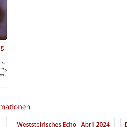
ng
er­
berg
wer­
rmationen
Weststeirisches Echo - April 2024