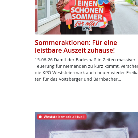
Sommeraktionen: Für eine
leistbare Auszeit zuhause!
15-06-26 Da­mit der Ba­de­spaß in Zei­ten mas­si­ver
Teue­rung für nie­man­den zu kurz kommt, ver­sche
die KPÖ West­s­tei­er­mark auch heu­er wie­der Frei­k­
ten für das Voits­ber­ger und Bärn­ba­cher…
Weststeiermark aktuell