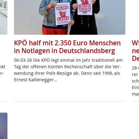
KPÖ half mit 2.350 Euro Menschen
WU
in Notlagen in Deutschlandsberg
ne
De
06-03-26 Die KPÖ legt ein­mal im Jahr tra­di­tio­nell am
nkt
Tag der of­fe­nen Kon­ten Re­chen­schaft über die Ver­
28-
ar­
wen­dung ih­rer Po­lit-Be­zü­ge ab. Denn seit 1998, als
rer
Er­nest Kal­te­neg­ger…
sch
Ein
mar