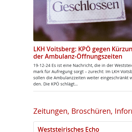
LKH Voitsberg: KPÖ gegen Kürzu
der Ambulanz-Öffnungszeiten
19-12-24 Es ist ei­ne Nach­richt, die in der West­s­tei­
mark für Auf­re­gung sorgt – zu­recht: Im LKH Voits­
sol­len die Am­bu­lanz­zei­ten wei­ter ein­ge­schränkt 
den. Die KPÖ schlägt…
Zeitungen, Broschüren, Info
Weststeirisches Echo