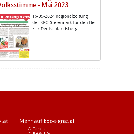
Volksstimme - Mai 2023
16-05-2024 Re­gio­nal­zei­tung
Zeitungen Weststeiermark
der KPÖ Stei­er­mark für den Be­
zirk Deut­sch­lands­berg
.at
Mehr auf kpoe-graz.at
Termine
Rat & Hilfe