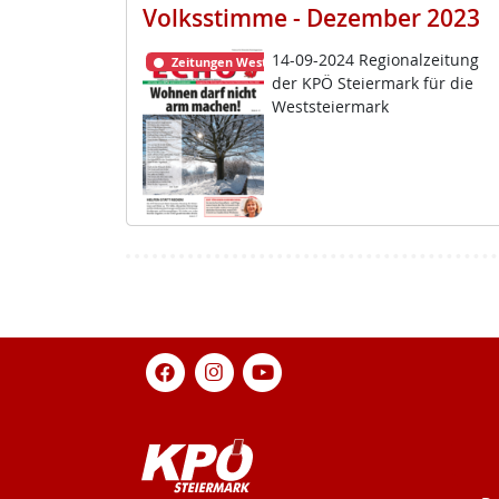
Volksstimme - Dezember 2023
14-09-2024 Re­gio­nal­zei­tung
Zeitungen Weststeiermark
der KPÖ Stei­er­mark für die
West­s­tei­er­mark