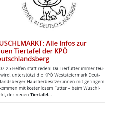
SCHLMARKT: Alle Infos zur
uen Tiertafel der KPÖ
utschlandsberg
07-25 Hel­fen statt re­den! Da Tier­fut­ter im­mer teu­
 wird, un­ter­stützt die KPÖ West­s­tei­er­mark Deut­
­lands­ber­ger Haus­tier­be­sit­zer:in­nen mit ge­rin­gem
­kom­men mit kos­ten­lo­sem Fut­ter – beim Wu­schl­
kt, der neu­en
Tier­ta­fel…