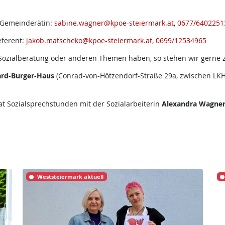
 Gemeinderätin:
sabine.wagner@kpoe-steiermark.at
,
0677/6402251
ferent:
jakob.matscheko@kpoe-steiermark.at
,
0699/12534965
, Sozialberatung oder anderen Themen haben, so stehen wir gerne z
ard-Burger-Haus
(Conrad-von-Hötzendorf-Straße 29a, zwischen LKH
t Sozialsprechstunden mit der Sozialarbeiterin
Alexandra Wagne
Weststeiermark aktuell