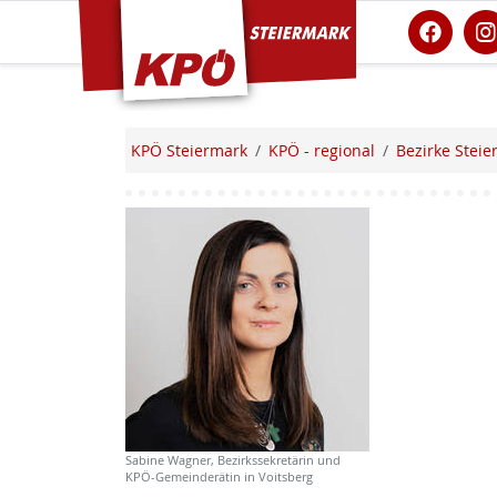
KPÖ Steiermark
KPÖ Steiermark
KPÖ - regional
Bezirke Steie
Sabine Wagner, Bezirkssekretärin und
KPÖ-Gemeinderätin in Voitsberg