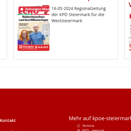
16-05-2024 Re­gio­nal­zei­tung
Zeitungen Weststeiermark
der KPÖ Stei­er­mark für die
West­s­tei­er­mark
Mehr auf kpoe-steiermark
Kontakt
Termine
KPÖ - regional