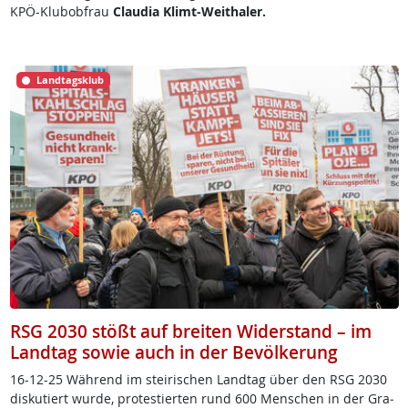
KPÖ-Klubobfrau
Claudia Klimt-Weithaler.
Landtagsklub
RSG 2030 stößt auf breiten Widerstand – im
Landtag sowie auch in der Bevölkerung
16-12-25 Wäh­rend im stei­ri­schen Land­tag über den RSG 2030
dis­ku­tiert wur­de, pro­tes­tier­ten rund 600 Men­schen in der Gra­