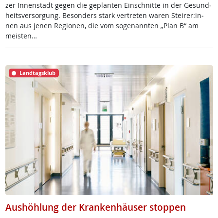
zer In­nen­stadt ge­gen die ge­plan­ten Ein­schnit­te in der Ge­sund­
heits­ver­sor­gung. Be­son­ders stark ver­t­re­ten wa­ren Stei­rer:in­
nen aus je­nen Re­gio­nen, die vom so­ge­nann­ten „Plan B“ am
meis­ten…
Landtagsklub
Aushöhlung der Krankenhäuser stoppen