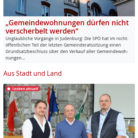
„Gemeindewohnungen dürfen nicht
verscherbelt werden“
Un­glaub­li­che Vor­gän­ge in Ju­den­burg: Die SPÖ hat im nicht-
öf­f­ent­li­chen Teil der letz­ten Ge­mein­de­rats­sit­zung ei­nen
Grund­satz­be­schluss über den Ver­kauf al­ler Ge­mein­de­woh­
nun­gen…
Aus Stadt und Land
Leoben aktuell