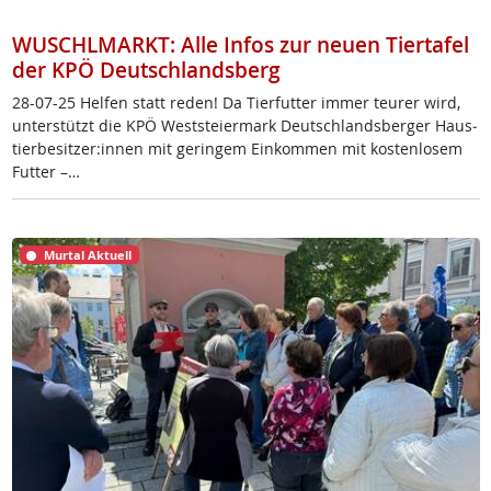
WUSCHLMARKT: Alle Infos zur neuen Tiertafel
der KPÖ Deutschlandsberg
28-07-25 Hel­fen statt re­den! Da Tier­fut­ter im­mer teu­rer wird,
un­ter­stützt die KPÖ West­s­tei­er­mark Deut­sch­lands­ber­ger Haus­
tier­be­sit­zer:in­nen mit ge­rin­gem Ein­kom­men mit kos­ten­lo­sem
Fut­ter –…
Murtal Aktuell