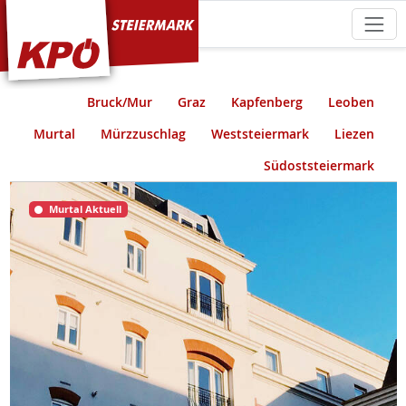
KPÖ Steiermark
Bruck/Mur
Graz
Kapfenberg
Leoben
Murtal
Mürzzuschlag
Weststeiermark
Liezen
Südoststeiermark
Murtal Aktuell