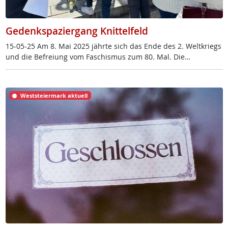
Gedenkspaziergang Knittelfeld
15-05-25 Am 8. Mai 2025 jähr­te sich das En­de des 2. Welt­kriegs
und die Be­f­rei­ung vom Fa­schis­mus zum 80. Mal. Die…
Weststeiermark aktuell