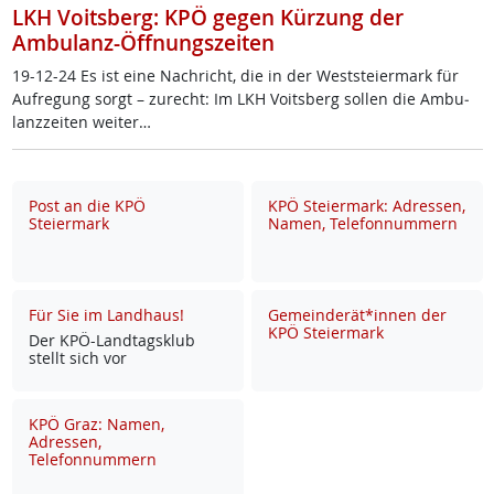
LKH Voitsberg: KPÖ gegen Kürzung der
Ambulanz-Öffnungszeiten
19-12-24 Es ist ei­ne Nach­richt, die in der West­s­tei­er­mark für
Auf­re­gung sorgt – zu­recht: Im LKH Voits­berg sol­len die Am­bu­
lanz­zei­ten wei­ter…
Post an die KPÖ
KPÖ Steiermark: Adressen,
Steiermark
Namen, Telefonnummern
Für Sie im Landhaus!
Gemeinderät*innen der
KPÖ Steiermark
Der KPÖ-Land­tags­klub
stellt sich vor
KPÖ Graz: Namen,
Adressen,
Telefonnummern