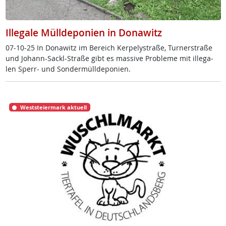
Illegale Mülldeponien in Donawitz
07-10-25 In Do­na­witz im Be­reich Ker­pe­ly­stra­ße, Tur­ner­stra­ße
und Jo­hann-Sackl-Stra­ße gibt es mas­si­ve Pro­b­le­me mit il­le­ga­
len Sperr- und Son­der­müll­de­po­ni­en.
Weststeiermark aktuell