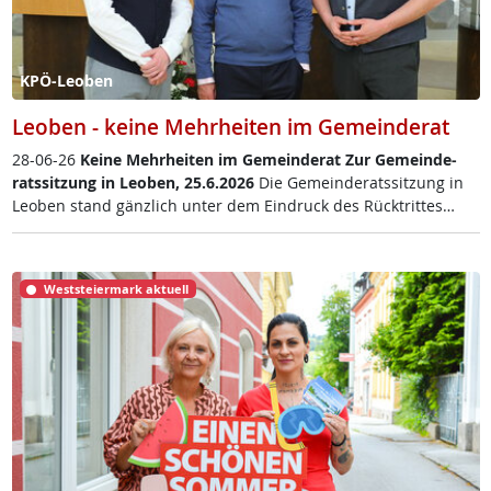
KPÖ-Leoben
Leoben - keine Mehrheiten im Gemeinderat
28-06-26
Kei­ne Mehr­hei­ten im Ge­mein­de­rat
Zur Ge­mein­de­
rats­sit­zung in Leo­ben, 25.6.2026
Die Ge­mein­de­rats­sit­zung in
Leo­ben stand gänz­lich un­ter dem Ein­druck des Rück­trit­tes…
Weststeiermark aktuell