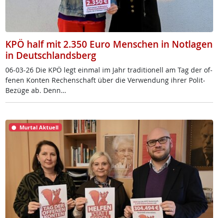
KPÖ half mit 2.350 Euro Menschen in Notlagen
in Deutschlandsberg
06-03-26 Die KPÖ legt ein­mal im Jahr tra­di­tio­nell am Tag der of­
fe­nen Kon­ten Re­chen­schaft über die Ver­wen­dung ih­rer Po­lit-
Be­zü­ge ab. Denn…
Murtal Aktuell