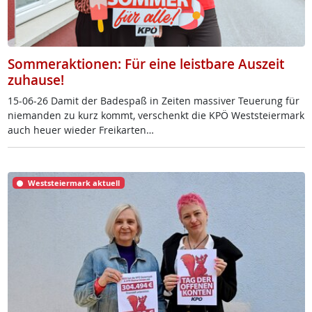
Sommeraktionen: Für eine leistbare Auszeit
zuhause!
15-06-26 Da­mit der Ba­de­spaß in Zei­ten mas­si­ver Teue­rung für
nie­man­den zu kurz kommt, ver­schenkt die KPÖ West­s­tei­er­mark
auch heu­er wie­der Frei­k­ar­ten…
Weststeiermark aktuell