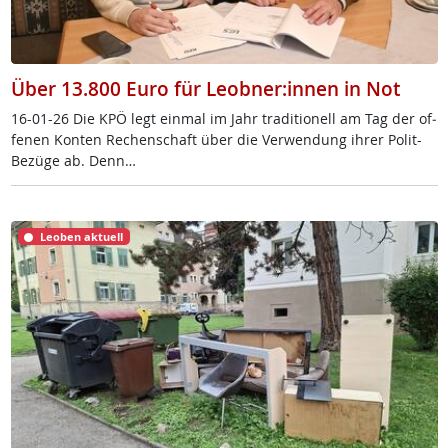
Über 13.800 Euro für Leobner:innen in Not
16-01-26 Die KPÖ legt ein­mal im Jahr tra­di­tio­nell am Tag der of­
fe­nen Kon­ten Re­chen­schaft über die Ver­wen­dung ih­rer Po­lit-
Be­zü­ge ab. Denn…
Leoben aktuell