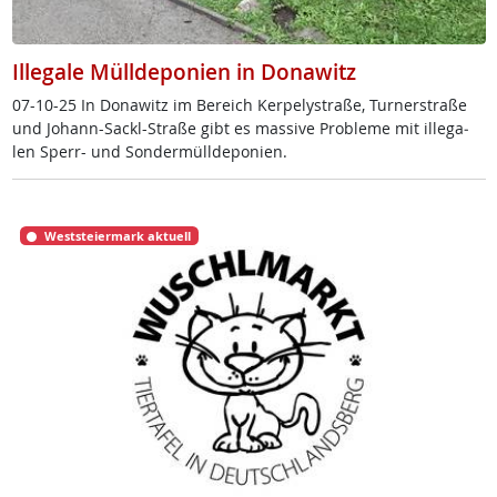
Illegale Mülldeponien in Donawitz
07-10-25 In Do­na­witz im Be­reich Ker­pe­ly­stra­ße, Tur­ner­stra­ße
und Jo­hann-Sackl-Stra­ße gibt es mas­si­ve Pro­b­le­me mit il­le­ga­
len Sperr- und Son­der­müll­de­po­ni­en.
Weststeiermark aktuell