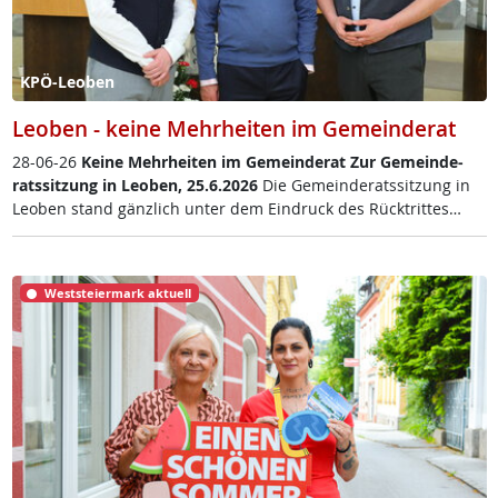
KPÖ-Leoben
Leoben - keine Mehrheiten im Gemeinderat
28-06-26
Kei­ne Mehr­hei­ten im Ge­mein­de­rat
Zur Ge­mein­de­
rats­sit­zung in Leo­ben, 25.6.2026
Die Ge­mein­de­rats­sit­zung in
Leo­ben stand gänz­lich un­ter dem Ein­druck des Rück­trit­tes…
Weststeiermark aktuell