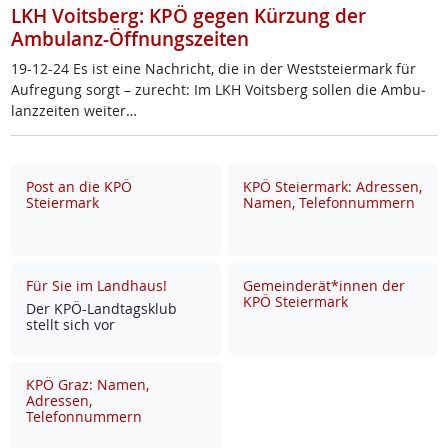
LKH Voitsberg: KPÖ gegen Kürzung der
Ambulanz-Öffnungszeiten
19-12-24 Es ist ei­ne Nach­richt, die in der West­s­tei­er­mark für
Auf­re­gung sorgt – zu­recht: Im LKH Voits­berg sol­len die Am­bu­
lanz­zei­ten wei­ter…
Post an die KPÖ
KPÖ Steiermark: Adressen,
Steiermark
Namen, Telefonnummern
Für Sie im Landhaus!
Gemeinderät*innen der
KPÖ Steiermark
Der KPÖ-Land­tags­klub
stellt sich vor
KPÖ Graz: Namen,
Adressen,
Telefonnummern