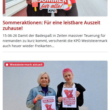
Sommeraktionen: Für eine leistbare Auszeit
zuhause!
15-06-26 Da­mit der Ba­de­spaß in Zei­ten mas­si­ver Teue­rung für
nie­man­den zu kurz kommt, ver­schenkt die KPÖ West­s­tei­er­mark
auch heu­er wie­der Frei­k­ar­ten…
Weststeiermark aktuell