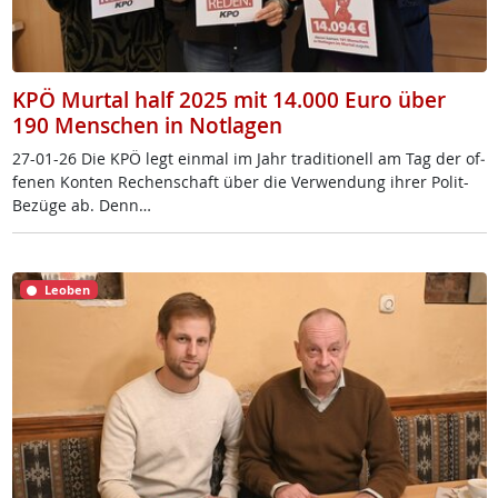
KPÖ Murtal half 2025 mit 14.000 Euro über
190 Menschen in Notlagen
27-01-26 Die KPÖ legt ein­mal im Jahr tra­di­tio­nell am Tag der of­
fe­nen Kon­ten Re­chen­schaft über die Ver­wen­dung ih­rer Po­lit-
Be­zü­ge ab. Denn…
Leoben