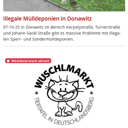
Illegale Mülldeponien in Donawitz
07-10-25 In Do­na­witz im Be­reich Ker­pe­ly­stra­ße, Tur­ner­stra­ße
und Jo­hann-Sackl-Stra­ße gibt es mas­si­ve Pro­b­le­me mit il­le­ga­
len Sperr- und Son­der­müll­de­po­ni­en.
Weststeiermark aktuell