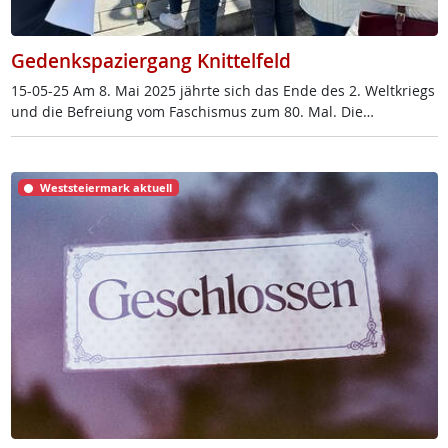
Gedenkspaziergang Knittelfeld
15-05-25 Am 8. Mai 2025 jähr­te sich das En­de des 2. Welt­kriegs
und die Be­f­rei­ung vom Fa­schis­mus zum 80. Mal. Die…
Weststeiermark aktuell