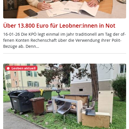
Über 13.800 Euro für Leobner:innen in Not
16-01-26 Die KPÖ legt ein­mal im Jahr tra­di­tio­nell am Tag der of­
fe­nen Kon­ten Re­chen­schaft über die Ver­wen­dung ih­rer Po­lit-
Be­zü­ge ab. Denn…
Leoben aktuell