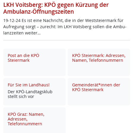
LKH Voitsberg: KPÖ gegen Kürzung der
Ambulanz-Öffnungszeiten
19-12-24 Es ist ei­ne Nach­richt, die in der West­s­tei­er­mark für
Auf­re­gung sorgt – zu­recht: Im LKH Voits­berg sol­len die Am­bu­
lanz­zei­ten wei­ter…
Post an die KPÖ
KPÖ Steiermark: Adressen,
Steiermark
Namen, Telefonnummern
Für Sie im Landhaus!
Gemeinderät*innen der
KPÖ Steiermark
Der KPÖ-Land­tags­klub
stellt sich vor
KPÖ Graz: Namen,
Adressen,
Telefonnummern