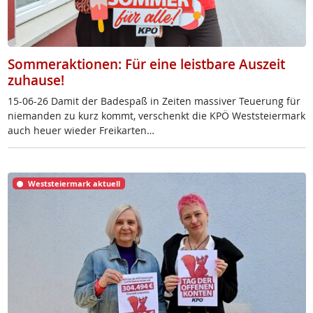
Sommeraktionen: Für eine leistbare Auszeit
zuhause!
15-06-26 Da­mit der Ba­de­spaß in Zei­ten mas­si­ver Teue­rung für
nie­man­den zu kurz kommt, ver­schenkt die KPÖ West­s­tei­er­mark
auch heu­er wie­der Frei­k­ar­ten…
Weststeiermark aktuell