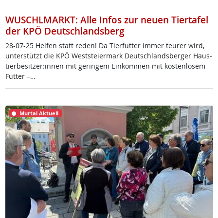
WUSCHLMARKT: Alle Infos zur neuen Tiertafel
der KPÖ Deutschlandsberg
28-07-25 Hel­fen statt re­den! Da Tier­fut­ter im­mer teu­rer wird,
un­ter­stützt die KPÖ West­s­tei­er­mark Deut­sch­lands­ber­ger Haus­
tier­be­sit­zer:in­nen mit ge­rin­gem Ein­kom­men mit kos­ten­lo­sem
Fut­ter –…
Murtal Aktuell