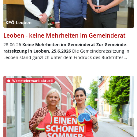
KPÖ-Leoben
Leoben - keine Mehrheiten im Gemeinderat
28-06-26
Kei­ne Mehr­hei­ten im Ge­mein­de­rat
Zur Ge­mein­de­
rats­sit­zung in Leo­ben, 25.6.2026
Die Ge­mein­de­rats­sit­zung in
Leo­ben stand gänz­lich un­ter dem Ein­druck des Rück­trit­tes…
Weststeiermark aktuell