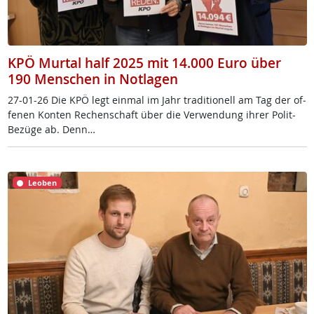
KPÖ Murtal half 2025 mit 14.000 Euro über
190 Menschen in Notlagen
27-01-26 Die KPÖ legt ein­mal im Jahr tra­di­tio­nell am Tag der of­
fe­nen Kon­ten Re­chen­schaft über die Ver­wen­dung ih­rer Po­lit-
Be­zü­ge ab. Denn…
Leoben