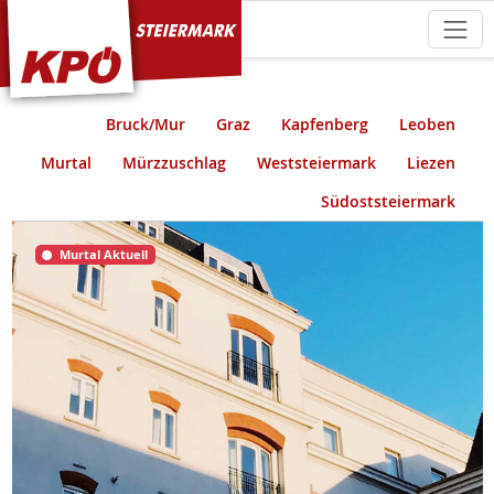
KPÖ Steiermark
Bruck/Mur
Graz
Kapfenberg
Leoben
Murtal
Mürzzuschlag
Weststeiermark
Liezen
Südoststeiermark
Murtal Aktuell