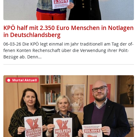
KPÖ half mit 2.350 Euro Menschen in Notlagen
in Deutschlandsberg
06-03-26 Die KPÖ legt ein­mal im Jahr tra­di­tio­nell am Tag der of­
fe­nen Kon­ten Re­chen­schaft über die Ver­wen­dung ih­rer Po­lit-
Be­zü­ge ab. Denn…
Murtal Aktuell