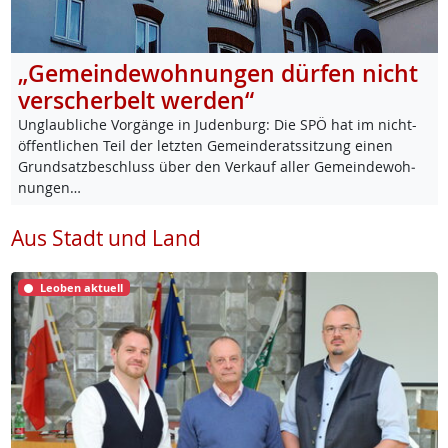
„Gemeindewohnungen dürfen nicht
verscherbelt werden“
Un­glaub­li­che Vor­gän­ge in Ju­den­burg: Die SPÖ hat im nicht-
öf­f­ent­li­chen Teil der letz­ten Ge­mein­de­rats­sit­zung ei­nen
Grund­satz­be­schluss über den Ver­kauf al­ler Ge­mein­de­woh­
nun­gen…
Aus Stadt und Land
Leoben aktuell