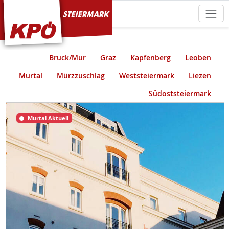
KPÖ Steiermark
Bruck/Mur
Graz
Kapfenberg
Leoben
Murtal
Mürzzuschlag
Weststeiermark
Liezen
Südoststeiermark
Murtal Aktuell