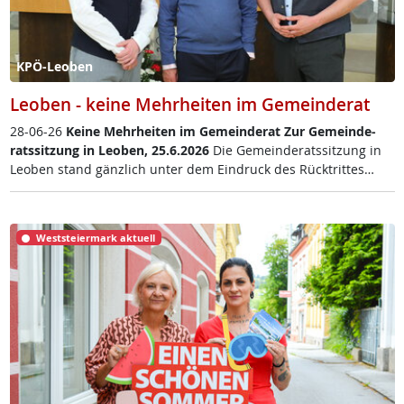
KPÖ-Leoben
Leoben - keine Mehrheiten im Gemeinderat
28-06-26
Kei­ne Mehr­hei­ten im Ge­mein­de­rat
Zur Ge­mein­de­
rats­sit­zung in Leo­ben, 25.6.2026
Die Ge­mein­de­rats­sit­zung in
Leo­ben stand gänz­lich un­ter dem Ein­druck des Rück­trit­tes…
Weststeiermark aktuell