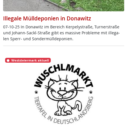
Illegale Mülldeponien in Donawitz
07-10-25 In Do­na­witz im Be­reich Ker­pe­ly­stra­ße, Tur­ner­stra­ße
und Jo­hann-Sackl-Stra­ße gibt es mas­si­ve Pro­b­le­me mit il­le­ga­
len Sperr- und Son­der­müll­de­po­ni­en.
Weststeiermark aktuell