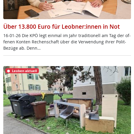
Über 13.800 Euro für Leobner:innen in Not
16-01-26 Die KPÖ legt ein­mal im Jahr tra­di­tio­nell am Tag der of­
fe­nen Kon­ten Re­chen­schaft über die Ver­wen­dung ih­rer Po­lit-
Be­zü­ge ab. Denn…
Leoben aktuell