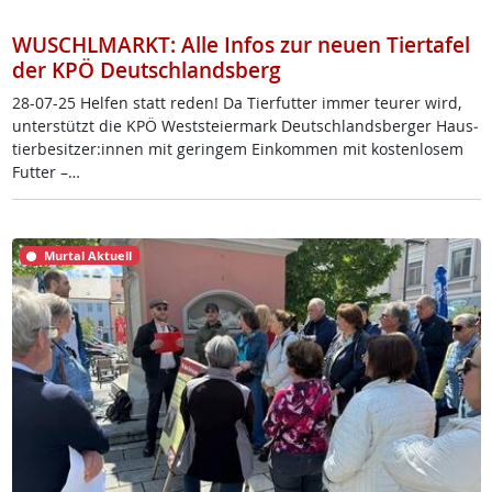
WUSCHLMARKT: Alle Infos zur neuen Tiertafel
der KPÖ Deutschlandsberg
28-07-25 Hel­fen statt re­den! Da Tier­fut­ter im­mer teu­rer wird,
un­ter­stützt die KPÖ West­s­tei­er­mark Deut­sch­lands­ber­ger Haus­
tier­be­sit­zer:in­nen mit ge­rin­gem Ein­kom­men mit kos­ten­lo­sem
Fut­ter –…
Murtal Aktuell