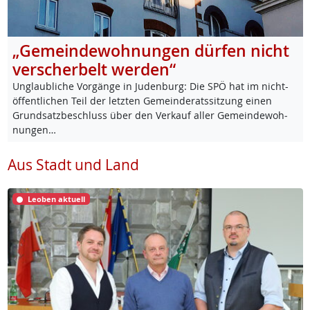
„Gemeindewohnungen dürfen nicht
verscherbelt werden“
Un­glaub­li­che Vor­gän­ge in Ju­den­burg: Die SPÖ hat im nicht-
öf­f­ent­li­chen Teil der letz­ten Ge­mein­de­rats­sit­zung ei­nen
Grund­satz­be­schluss über den Ver­kauf al­ler Ge­mein­de­woh­
nun­gen…
Aus Stadt und Land
Leoben aktuell