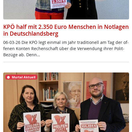
KPÖ half mit 2.350 Euro Menschen in Notlagen
in Deutschlandsberg
06-03-26 Die KPÖ legt ein­mal im Jahr tra­di­tio­nell am Tag der of­
fe­nen Kon­ten Re­chen­schaft über die Ver­wen­dung ih­rer Po­lit-
Be­zü­ge ab. Denn…
Murtal Aktuell