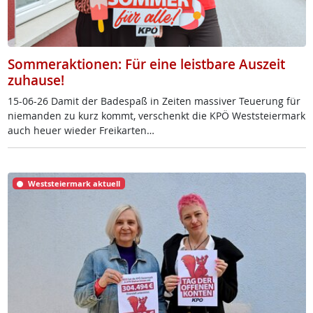
Sommeraktionen: Für eine leistbare Auszeit
zuhause!
15-06-26 Da­mit der Ba­de­spaß in Zei­ten mas­si­ver Teue­rung für
nie­man­den zu kurz kommt, ver­schenkt die KPÖ West­s­tei­er­mark
auch heu­er wie­der Frei­k­ar­ten…
Weststeiermark aktuell