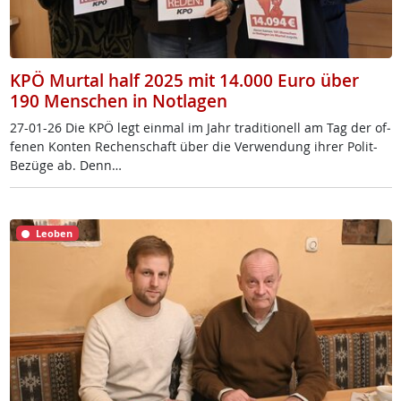
KPÖ Murtal half 2025 mit 14.000 Euro über
190 Menschen in Notlagen
27-01-26 Die KPÖ legt ein­mal im Jahr tra­di­tio­nell am Tag der of­
fe­nen Kon­ten Re­chen­schaft über die Ver­wen­dung ih­rer Po­lit-
Be­zü­ge ab. Denn…
Leoben