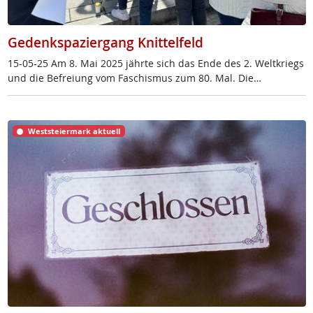
Gedenkspaziergang Knittelfeld
15-05-25 Am 8. Mai 2025 jähr­te sich das En­de des 2. Welt­kriegs
und die Be­f­rei­ung vom Fa­schis­mus zum 80. Mal. Die…
Weststeiermark aktuell