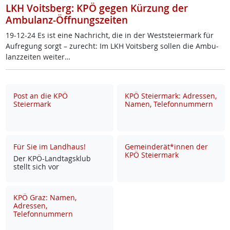
LKH Voitsberg: KPÖ gegen Kürzung der
Ambulanz-Öffnungszeiten
19-12-24 Es ist ei­ne Nach­richt, die in der West­s­tei­er­mark für
Auf­re­gung sorgt – zu­recht: Im LKH Voits­berg sol­len die Am­bu­
lanz­zei­ten wei­ter…
Post an die KPÖ
KPÖ Steiermark: Adressen,
Steiermark
Namen, Telefonnummern
Für Sie im Landhaus!
Gemeinderät*innen der
KPÖ Steiermark
Der KPÖ-Land­tags­klub
stellt sich vor
KPÖ Graz: Namen,
Adressen,
Telefonnummern