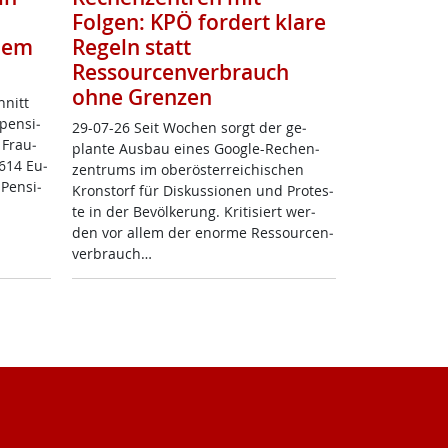
Folgen: KPÖ fordert klare
zdem
Regeln statt
Ressourcenverbrauch
ohne Grenzen
hnitt
pen­si­
29-07-26 Seit Wo­chen sorgt der ge­
 Frau­
plan­te Aus­bau ei­nes Goog­le-Re­chen­
.614 Eu­
zen­trums im ober­ös­t­er­rei­chi­schen
 Pen­si­
Kron­s­torf für Dis­kus­sio­nen und Pro­tes­
te in der Be­völ­ke­rung. Kri­ti­siert wer­
den vor al­lem der enor­me Res­sour­cen­
ver­brauch…