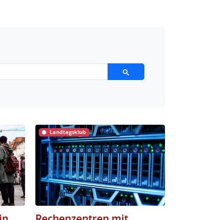
Landtagsklub
in
Rechenzentren mit