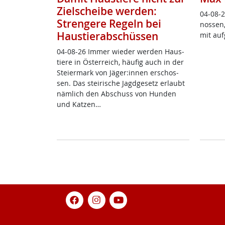
Zielscheibe werden:
04-08-2
Strengere Regeln bei
nos­sen,
Haustierabschüssen
mit auf
04-08-26 Im­mer wie­der wer­den Haus­
tie­re in Ös­t­er­reich, häu­fig auch in der
Stei­er­mark von Jä­ger:in­nen er­schos­
sen. Das stei­ri­sche Jagd­ge­setz er­laubt
näm­lich den Ab­schuss von Hun­den
und Kat­zen…