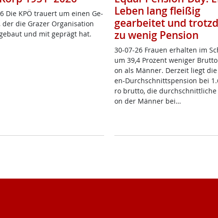
Leben lang fleißig
6 Die KPÖ trau­ert um ei­nen Ge­
gearbeitet und trot
 der die Gra­zer Or­ga­ni­sa­ti­on
zu wenig Pension
­ge­baut und mit ge­prägt hat.
30-07-26 Frau­en er­hal­ten im Sc
um 39,4 Pro­zent we­ni­ger Brut­to­
on als Män­ner. Der­zeit liegt die
en-Durch­schnitt­s­pen­si­on bei 1
ro brut­to, die durch­schnitt­li­che
on der Män­ner bei…