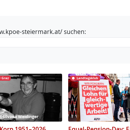
www.kpoe-steiermark.at/ suchen:
 Graz
Landtagsklub
 ©Silvana Weidinger
Korp 1951–2026
Equal-Pension-Day: E