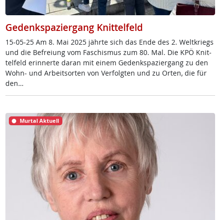
Gedenkspaziergang Knittelfeld
15-05-25 Am 8. Mai 2025 jähr­te sich das En­de des 2. Welt­kriegs
und die Be­f­rei­ung vom Fa­schis­mus zum 80. Mal. Die KPÖ Knit­
tel­feld er­in­ner­te da­ran mit ei­nem Ge­denk­spa­zier­gang zu den
Wohn- und Ar­beit­s­or­ten von Ver­folg­ten und zu Or­ten, die für
den…
Murtal Aktuell