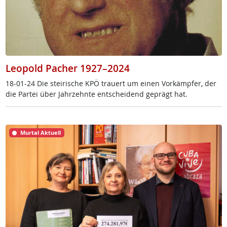
Leopold Pacher 1927–2024
18-01-24 Die stei­ri­sche KPÖ trau­ert um ei­nen Vor­kämp­fer, der
die Par­tei über Jahr­zehn­te ent­schei­dend ge­prägt hat.
Murtal Aktuell