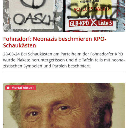
Fohnsdorf: Neonazis beschmieren KPÖ-
Schaukästen
28-03-24 Bei Schau­käs­ten am Par­tei­heim der Fohns­dor­fer KPÖ
wur­de Pla­ka­te her­un­ter­ge­ris­sen und die Ta­feln teils mit neo­na­
zis­ti­schen Sym­bo­len und Pa­ro­len be­sch­miert.
Murtal Aktuell