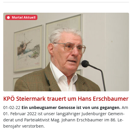
Murtal Aktuell
KPÖ Steiermark trauert um Hans Erschbaumer
01-02-22
Ein un­beug­sa­mer Ge­nos­se ist von uns ge­gan­gen.
Am
01. Fe­bruar 2022 ist un­ser lang­jäh­ri­ger Ju­den­bur­ger Ge­mein­
de­rat und Par­tei­ak­ti­vist Mag. Jo­hann Ersch­bau­mer im 86. Le­
bens­jahr ver­s­tor­ben.