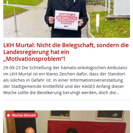
LKH Murtal: Nicht die Belegschaft, sondern die
Landesregierung hat ein
„Motivationsproblem“!
29-09-23 Die Sch­lie­ßung der hä­ma­to-on­ko­lo­gi­schen Am­bu­lanz
im LKH Mur­tal ist ein kla­res Zei­chen da­für, dass der Stand­ort
als sol­ches in Ge­fahr ist. In ei­ner In­for­ma­ti­ons­ver­an­stal­tung
der Stadt­ge­mein­de Knit­tel­feld und der KA­GES An­fang die­ser
Wo­che soll­te die Be­völ­ke­rung be­ru­higt wer­den, doch die…
Murtal Aktuell