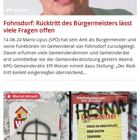
elfi wieser
Fohnsdorf: Rücktritt des Bürgermeisters lässt
viele Fragen offen
14-06-24 Ma­rio Li­pus (SPÖ) hat sein Amt als Bür­ger­meis­ter und
sei­ne Funk­tio­nen im Ge­mein­de­rat von Fohns­dorf zu­rück­ge­legt.
Da­von er­fuh­ren vie­le Ge­mein­de­rä­tin­nen und Ge­mein­de­rä­te
erst un­mit­tel­bar vor der Ge­mein­de­rats­sit­zung ges­tern Abend.
KPÖ-Ge­mein­de­rä­tin El­fi Wie­ser nimmt da­zu Stel­lung:
„Der Rück­
tritt kommt ei­ni­ger­ma­ßen über­ra­schend,…
Murtal Aktuell