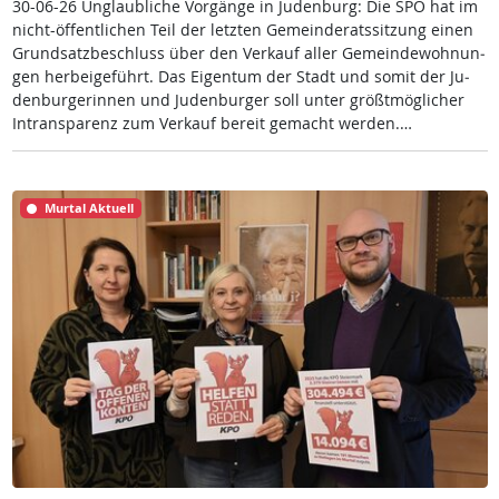
30-06-26 Un­glaub­li­che Vor­gän­ge in Ju­den­burg: Die SPÖ hat im
nicht-öf­f­ent­li­chen Teil der letz­ten Ge­mein­de­rats­sit­zung ei­nen
Grund­satz­be­schluss über den Ver­kauf al­ler Ge­mein­de­woh­nun­
gen her­bei­ge­führt. Das Ei­gen­tum der Stadt und so­mit der Ju­
den­bur­ge­rin­nen und Ju­den­bur­ger soll un­ter größt­mög­li­cher
In­tran­s­pa­renz zum Ver­kauf be­reit ge­macht wer­den.…
Murtal Aktuell