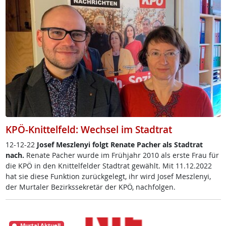
KPÖ-Knittelfeld: Wechsel im Stadtrat
12-12-22
Jo­sef Mesz­le­nyi folgt Re­na­te Pa­cher als Stadt­rat
nach.
Re­na­te Pa­cher wur­de im Früh­jahr 2010 als ers­te Frau für
die KPÖ in den Knit­tel­fel­der Stadt­rat ge­wählt. Mit 11.12.2022
hat sie die­se Funk­ti­on zu­rück­ge­legt, ihr wird Jo­sef Mesz­le­nyi,
der Mur­ta­ler Be­zirks­se­k­re­tär der KPÖ, nach­fol­gen.
Murtal Aktuell