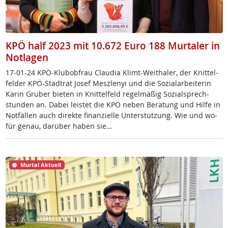
KPÖ half 2023 mit 10.672 Euro 188 Murtaler in
Notlagen
17-01-24 KPÖ-Klu­b­ob­frau Clau­dia Klimt-Weitha­ler, der Knit­tel­
fel­der KPÖ-Stadt­rat Jo­sef Mesz­le­nyi und die So­zial­ar­bei­te­rin
Ka­rin Gru­ber bie­ten in Knit­tel­feld re­gel­mä­ß­ig So­zial­sprech­
stun­den an. Da­bei leis­tet die KPÖ ne­ben Be­ra­tung und Hil­fe in
Not­fäl­len auch di­rek­te fi­nan­zi­el­le Un­ter­stüt­zung. Wie und wo­
für ge­nau, dar­über ha­ben sie…
Murtal Aktuell