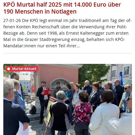
KPÖ Murtal half 2025 mit 14.000 Euro über
190 Menschen in Notlagen
27-01-26 Die KPÖ legt ein­mal im Jahr tra­di­tio­nell am Tag der of­
fe­nen Kon­ten Re­chen­schaft über die Ver­wen­dung ih­rer Po­lit-
Be­zü­ge ab. Denn seit 1998, als Er­nest Kal­te­neg­ger zum ers­ten
Mal in die Gra­zer Stadt­re­gie­rung ein­zog, be­hal­ten sich KPÖ-
Man­da­tar:in­nen nur ei­nen Teil ih­rer…
Murtal Aktuell