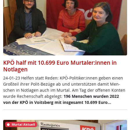
KPÖ half mit 10.699 Euro Murtaler:innen in
Notlagen
24-01-23 Hel­fen statt Re­den: KPÖ-Po­li­ti­ker:in­nen ge­ben ei­nen
Groß­teil ih­rer Po­lit-Be­zü­ge ab und un­ter­stüt­zen da­mit Men­
schen in Not­la­gen auch im Mur­tal. Am Tag der of­fe­nen Kon­ten
wur­de Re­chen­schaft ab­ge­legt:
196 Men­schen wur­den 2022
von der KPÖ in Voits­berg mit ins­ge­s­amt 10.699 Eu­ro…
Murtal Aktuell