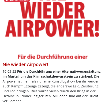
Nie wieder Airpower!
16-03-22
Für die Durch­füh­rung ei­ner Al­ter­na­tiv­ver­an­stal­tung
im Mur­tal, um das Kli­ma­schutz­be­wusst­sein zu stär­ken!.
Die
Air­po­wer ist mehr als nur ei­ne Kunst­flug­show, bei ihr wer­den
auch Kampf­flug­zeu­ge ge­zeigt, die an­ders­wo Leid, Zer­stör­ung
und Tod brin­gen. Dies wur­de vie­len durch den Krieg in der
Ukrai­ne in Er­in­ne­rung ge­ru­fen. Mil­lio­nen sind auf der Flucht
vor Bom­ben.…