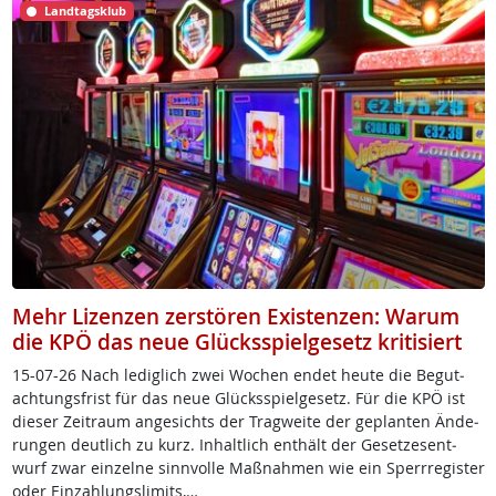
Landtagsklub
Mehr Lizenzen zerstören Existenzen: Warum
die KPÖ das neue Glücksspielgesetz kritisiert
15-07-26 Nach le­dig­lich zwei Wo­chen en­det heu­te die Be­gu­t­
ach­tungs­frist für das neue Glücks­spiel­ge­setz. Für die KPÖ ist
die­ser Zei­traum an­ge­sichts der Trag­wei­te der ge­plan­ten Än­de­
run­gen deut­lich zu kurz. In­halt­lich ent­hält der Ge­set­zes­ent­
wurf zwar ein­zel­ne sinn­vol­le Maß­nah­men wie ein Sperr­re­gis­ter
oder Ein­zah­lungs­li­mits,…