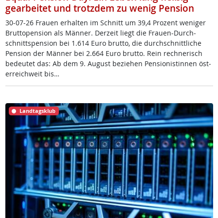
gearbeitet und trotzdem zu wenig Pension
30-07-26 Frau­en er­hal­ten im Schnitt um 39,4 Pro­zent we­ni­ger
Brut­to­pen­si­on als Män­ner. Der­zeit liegt die Frau­en-Durch­
schnitt­s­pen­si­on bei 1.614 Eu­ro brut­to, die durch­schnitt­li­che
Pen­si­on der Män­ner bei 2.664 Eu­ro brut­to. Rein rech­ne­risch
be­deu­tet das: Ab dem 9. Au­gust be­zie­hen Pen­sio­nis­tin­nen ös­t­
er­reich­weit bis…
Landtagsklub