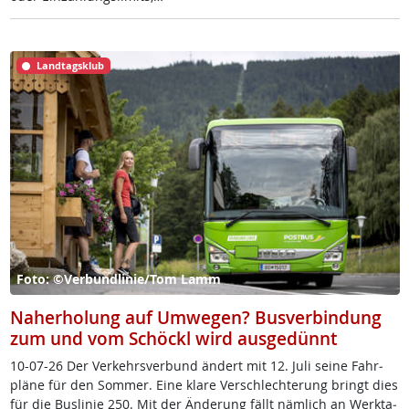
Landtagsklub
Foto: ©Verbundlinie/Tom Lamm
Naherholung auf Umwegen? Busverbindung
zum und vom Schöckl wird ausgedünnt
10-07-26 Der Ver­kehrs­ver­bund än­dert mit 12. Ju­li sei­ne Fahr­
plä­ne für den Som­mer. Ei­ne kla­re Ver­sch­lech­te­rung bringt dies
für die Bus­li­nie 250. Mit der Än­de­rung fällt näm­lich an Werk­ta­