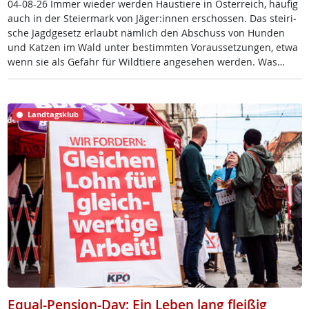
04-08-26 Im­mer wie­der wer­den Haus­tie­re in Ös­t­er­reich, häu­fig
auch in der Stei­er­mark von Jä­ger:in­nen er­schos­sen. Das stei­ri­
sche Jagd­ge­setz er­laubt näm­lich den Ab­schuss von Hun­den
und Kat­zen im Wald un­ter be­stimm­ten Vor­aus­set­zun­gen, et­wa
wenn sie als Ge­fahr für Wild­tie­re an­ge­se­hen wer­den. Was…
Landtagsklub
Equal-Pension-Day: Ein Leben lang fleißig