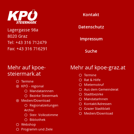
Kontakt
Datenschutz
KPÖ-Steiermark
Lagergasse 98a
8020 Graz
Impressum
Tel: +43 316 712479
Fax: +43 316 716291
Suche
Mehr auf kpoe-
Mehr auf kpoe-graz.at
steiermark.at
Termine
Rat & Hilfe
Termine
Mieternotruf
KPÖ - regional
Aus dem Gemeinderat
Mandatarinnen
Stadtbezirke
Bezirke Steiermark
MandatarInnen
Medien/Download
Kontakt/Adressen
Regionalzeitungen
Grazer Stadtblatt
Archiv
Medien/Download
Steir. Volksstimme
Bibliothek
Webshop
Programm und Ziele