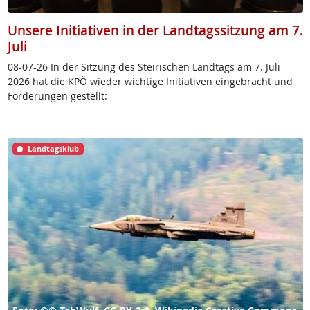
Unsere Initiativen in der Landtagssitzung am 7.
Juli
08-07-26 In der Sit­zung des Stei­ri­schen Land­tags am 7. Ju­li
2026 hat die KPÖ wie­der wich­ti­ge In­i­tia­ti­ven ein­ge­bracht und
For­de­run­gen ge­s­tellt:
Landtagsklub