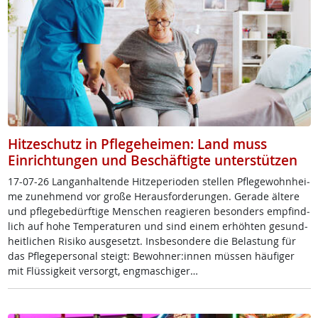
Hitzeschutz in Pflegeheimen: Land muss
Einrichtungen und Beschäftigte unterstützen
17-07-26 Lang­an­hal­ten­de Hit­ze­pe­rio­den stel­len Pf­le­ge­wohn­hei­
me zu­neh­mend vor gro­ße Her­aus­for­de­run­gen. Ge­ra­de äl­te­re
und pf­le­ge­be­dürf­ti­ge Men­schen rea­gie­ren be­son­ders emp­find­
lich auf ho­he Tem­pe­ra­tu­ren und sind ei­nem er­höh­ten ge­sund­
heit­li­chen Ri­si­ko aus­ge­setzt. Ins­be­son­de­re die Be­las­tung für
das Pf­le­ge­per­so­nal steigt: Be­woh­ner:in­nen müs­sen häu­fi­ger
mit Flüs­sig­keit ver­sorgt, eng­ma­schi­ger…