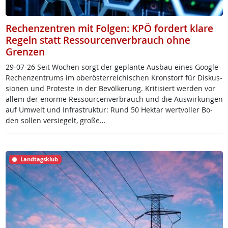
Rechenzentren mit Folgen: KPÖ fordert klare
Regeln statt Ressourcenverbrauch ohne
Grenzen
29-07-26 Seit Wo­chen sorgt der ge­plan­te Aus­bau ei­nes Goog­le-
Re­chen­zen­trums im ober­ös­t­er­rei­chi­schen Kron­s­torf für Dis­kus­
sio­nen und Pro­tes­te in der Be­völ­ke­rung. Kri­ti­siert wer­den vor
al­lem der enor­me Res­sour­cen­ver­brauch und die Aus­wir­kun­gen
auf Um­welt und In­fra­struk­tur: Rund 50 Hektar wert­vol­ler Bo­
den sol­len ver­sie­gelt, gro­ße…
Landtagsklub