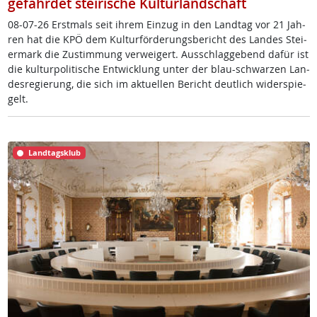
gefährdet steirische Kulturlandschaft
08-07-26 Erst­mals seit ih­rem Ein­zug in den Land­tag vor 21 Jah­
ren hat die KPÖ dem Kul­tur­för­de­rungs­be­richt des Lan­des Stei­
er­mark die Zu­stim­mung ver­wei­gert. Aus­schlag­ge­bend da­für ist
die kul­tur­po­li­ti­sche Ent­wick­lung un­ter der blau-schwar­zen Lan­
des­re­gie­rung, die sich im ak­tu­el­len Be­richt deut­lich wi­der­spie­
gelt.
Landtagsklub