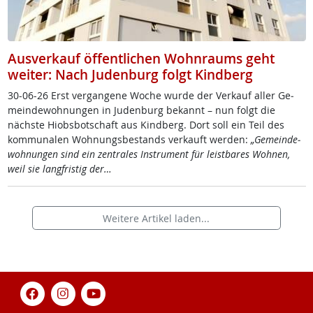
Ausverkauf öffentlichen Wohnraums geht
weiter: Nach Judenburg folgt Kindberg
30-06-26 Erst ver­gan­ge­ne Wo­che wur­de der Ver­kauf al­ler Ge­
mein­de­woh­nun­gen in Ju­den­burg be­kannt – nun folgt die
nächs­te Hi­obs­bot­schaft aus Kind­berg. Dort soll ein Teil des
kom­mu­na­len Woh­nungs­be­stands ver­kauft wer­den:
„Ge­mein­de­
woh­nun­gen sind ein zen­tra­les In­stru­ment für leist­ba­res Woh­nen,
weil sie lang­fris­tig der…
Weitere Artikel laden...