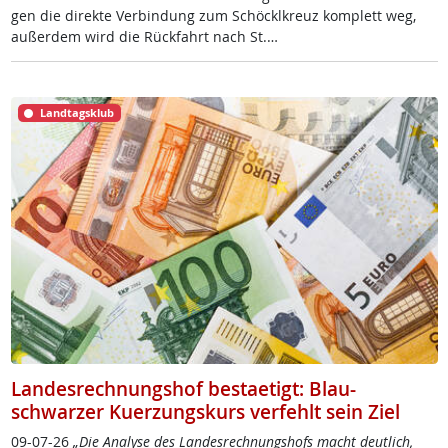
gen die di­rek­te Ver­bin­dung zum Sc­höckl­k­reuz kom­p­lett weg,
au­ßer­dem wird die Rück­fahrt nach St.…
Landtagsklub
Landesrechnungshof bestaetigt: Blau-
schwarzer Kuerzungskurs verfehlt sein Ziel
09-07-26
„Die Ana­ly­se des Lan­des­rech­nungs­hofs macht deut­lich,