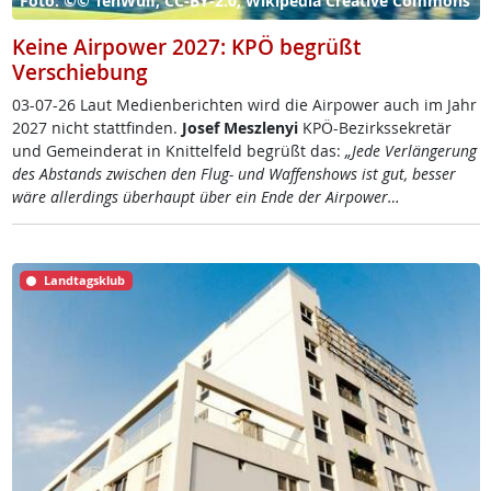
Foto: ©© TehWulf, CC-BY-2.0, Wikipedia Creative Commons
Keine Airpower 2027: KPÖ begrüßt
Verschiebung
03-07-26 Laut Me­di­en­be­rich­ten wird die Air­po­wer auch im Jahr
2027 nicht statt­fin­den.
Jo­sef Mesz­le­nyi
KPÖ-Be­zirks­se­k­re­tär
und Ge­mein­de­rat in Knit­tel­feld be­grüßt das:
„Je­de Ver­län­ge­rung
des Ab­stands zwi­schen den Flug- und Waf­fen­shows ist gut, bes­ser
wä­re al­ler­dings über­haupt über ein En­de der Air­po­wer…
Landtagsklub