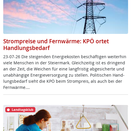
Strompreise und Fernwärme: KPÖ ortet
Handlungsbedarf
23-07-26 Die stei­gen­den En­er­gie­kos­ten be­schäf­ti­gen wei­ter­hin
vie­le Men­schen in der Stei­er­mark. Gleich­zei­tig ist es drin­gend
an der Zeit, die Wei­chen für ei­ne lang­fris­tig ab­ge­si­cher­te und
un­ab­hän­gi­ge En­er­gie­ver­sor­gung zu stel­len. Po­li­ti­schen Hand­
lungs­be­darf sieht die KPÖ beim Strom­preis, als auch bei der
Fern­wär­me.…
Landtagsklub