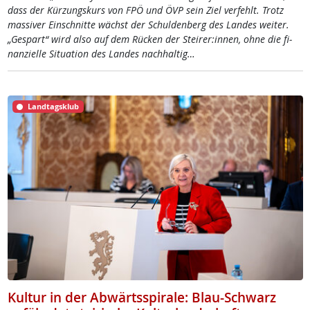
dass der Kür­zungs­kurs von FPÖ und ÖVP sein Ziel ver­fehlt. Trotz
mas­si­ver Ein­schnit­te wächst der Schul­den­berg des Lan­des wei­ter.
„Ge­spar­t“ wird al­so auf dem Rü­cken der Stei­rer:in­nen, oh­ne die fi­
nan­zi­el­le Si­tua­ti­on des Lan­des nach­hal­tig…
Landtagsklub
Kultur in der Abwärtsspirale: Blau-Schwarz