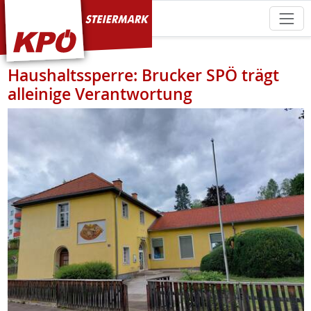
KPÖ Steiermark
Haushaltssperre: Brucker SPÖ trägt
alleinige Verantwortung