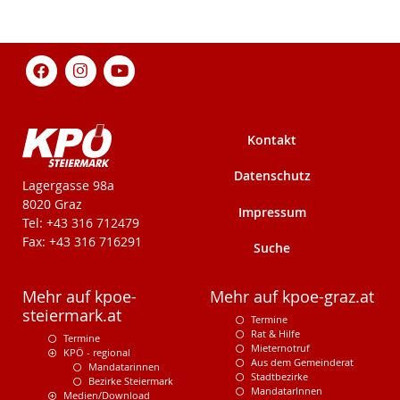
Kontakt
Datenschutz
KPÖ-Steiermark
Lagergasse 98a
8020 Graz
Impressum
Tel: +43 316 712479
Fax: +43 316 716291
Suche
Mehr auf kpoe-
Mehr auf kpoe-graz.at
steiermark.at
Termine
Rat & Hilfe
Termine
Mieternotruf
KPÖ - regional
Aus dem Gemeinderat
Mandatarinnen
Stadtbezirke
Bezirke Steiermark
MandatarInnen
Medien/Download