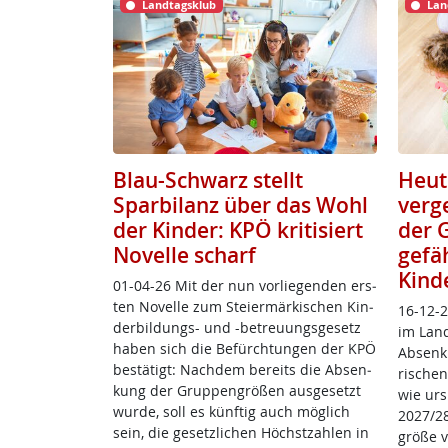
Landtagsklub
Lan
Blau-Schwarz stellt
Heut
Sparbilanz über das Wohl
verg
der Kinder: KPÖ kritisiert
der 
Novelle scharf
gefäh
Kind
01-04-26 Mit der nun vor­lie­gen­den ers­
ten No­vel­le zum Stei­er­mär­ki­schen Kin­
16-12-2
der­bil­dungs- und -be­t­reu­ungs­ge­setz
im Land
ha­ben sich die Be­fürch­tun­gen der KPÖ
Ab­sen­k
be­stä­tigt: Nach­dem be­reits die Ab­sen­
ri­schen
kung der Grup­pen­grö­ß­en aus­ge­setzt
wie ur­s
wur­de, soll es künf­tig auch mög­lich
2027/28,
sein, die ge­setz­li­chen Höchst­zah­len in
grö­ße 