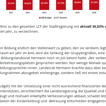
ältnis zu den gesamten LCF der Stadtregierung mit
aktuell 36,83% 
ten Jahr, zu verzeichnen.
n Bildung endlich den Stellenwert zu geben, den sie verdient, leg
 Kaum ein Jahr im Amt, wird die Senkung der Gruppengrößen, eine
ildungslandesrat Hermann noch im Juli betont hatte: „Wir senken w
nderbetreuungsplätzen gesprochen werden. Nur
wenige Monate spä
 Bildungssprecher:innen. Landesrat Hermann brachte dazu aber kei
llungnahmen abzugeben einherginge, sondern ließ mit einem Initi
gets mit der Umsetzung einer nicht ausreichend finanzierten Maß
terstützen, verschlechtert die Landesregierung die Qualität und l
eugt und mühsam erkämpfte Verbesserungen abbaut, schadet letztl
zulasten der Kinderbildung und -Betreuung entschieden entgegentr