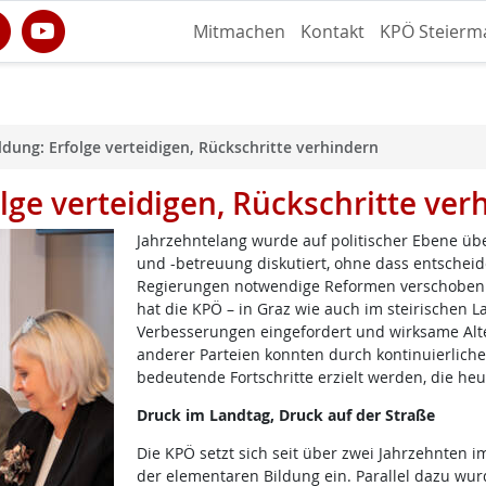
Mitmachen
Kontakt
KPÖ Steierm
ldung: Erfolge verteidigen, Rückschritte verhindern
lge verteidigen, Rückschritte ver
Jahrzehntelang wurde auf politischer Ebene üb
und -betreuung diskutiert, ohne dass entschei
Regierungen notwendige Reformen verschoben 
hat die KPÖ – in Graz wie auch im steirischen 
Verbesserungen eingefordert und wirksame Alter
anderer Parteien konnten durch kontinuierlich
bedeutende Fortschritte erzielt werden, die heu
Druck im Landtag, Druck auf der Straße
Die KPÖ setzt sich seit über zwei Jahrzehnten
der elementaren Bildung ein. Parallel dazu wu