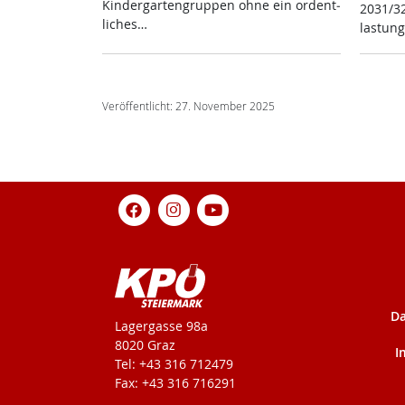
Kin­der­gar­ten­grup­pen oh­ne ein or­dent­
2031/32
li­ches…
las­tun
Veröffentlicht: 27. November 2025
Da
KPÖ-Steiermark
Lagergasse 98a
8020 Graz
I
Tel: +43 316 712479
Fax: +43 316 716291