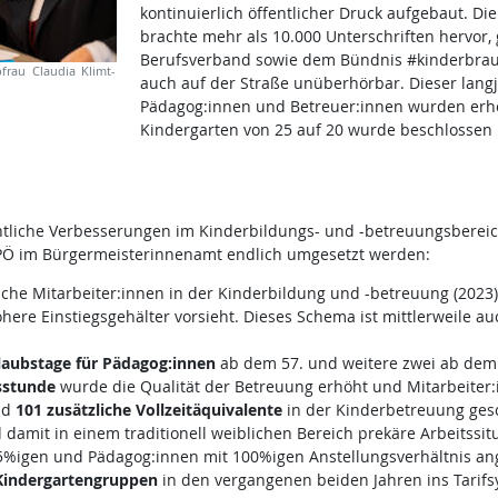
kontinuierlich öffentlicher Druck aufgebaut. Die 
brachte mehr als 10.000 Unterschriften hervor,
Berufsverband sowie dem Bündnis #kinderbrau
frau Claudia Klimt-
auch auf der Straße unüberhörbar. Dieser langj
Pädagog:innen und Betreuer:innen wurden erhö
Kindergarten von 25 auf 20 wurde beschlossen u
liche Verbesserungen im Kinderbildungs- und -betreuungsbereich 
KPÖ im Bürgermeisterinnenamt endlich umgesetzt werden:
ische Mitarbeiter:innen in der Kinderbildung und -betreuung (2023)
here Einstiegsgehälter vorsieht. Dieses Schema ist mittlerweile a
laubstage
für Pädagog:innen
ab dem 57. und weitere zwei ab dem 6
sstunde
wurde die Qualität der Betreuung erhöht und Mitarbeiter:in
nd
101 zusätzliche Vollzeitäquivalente
in der Kinderbetreuung gesc
amit in einem traditionell weiblichen Bereich prekäre Arbeitssitu
igen und Pädagog:innen mit 100%igen Anstellungsverhältnis anges
Kindergartengruppen
in den vergangenen beiden Jahren ins Tarifsys