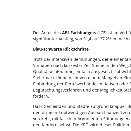
Der Anteil des
ABI-Fachbudgets
(LCF) ist im Verh
signifikanter Anstieg, von 31,4 auf 37,2% im nächs
Blau-schwarze Rückschritte
Trotz der intensiven Bemühungen, der elementare
Vorhaben nach kürzester Zeit Steine in den Weg.
Qualitätsmaßnahme, einfach ausgesetzt – obwohl B
Steiermark könne nicht von einem Mangel an Ki
Einbindung der Berufsverbände, Initiativen oder
Begutachtungsverfahren und der Möglichkeit Ste
fordern.
Dass Gemeinden und Städte aufgrund knapper Bud
den dringend notwendigen Ausbau finanziell zu un
verdreht, mit falschen Argumenten Stimmung erz
den Kindern selbst. Die KPÖ wird dieser Politik 