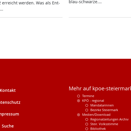
blau-schwar­ze.…
 er­reicht wer­den. Was als Ent­
g…
Mehr auf kpoe-steiermark
Kontakt
Termine
KPÖ - regional
tenschutz
Mandatarinnen
Bezirke Steiermark
mpressum
Medien/Download
Regionalzeitungen Archiv
Steir. Volksstimme
Suche
Bibliothek