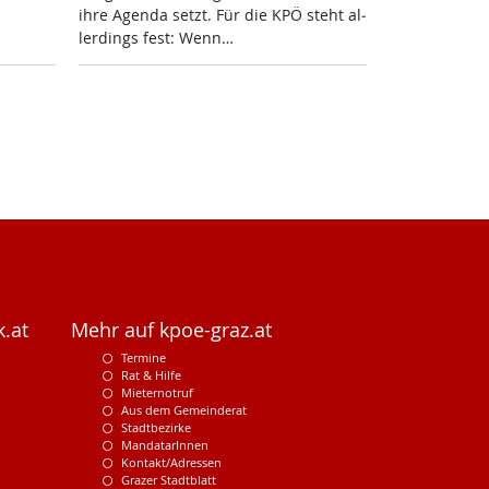
ih­re Agen­da setzt. Für die KPÖ steht al­
ler­dings fest: Wenn…
.at
Mehr auf kpoe-graz.at
Termine
Rat & Hilfe
Mieternotruf
Aus dem Gemeinderat
Stadtbezirke
MandatarInnen
Kontakt/Adressen
Grazer Stadtblatt