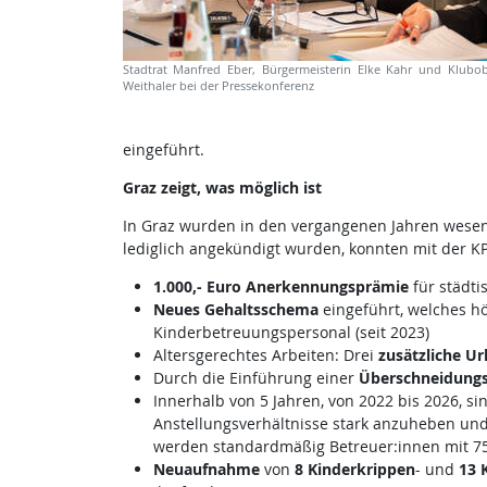
Stadtrat Manfred Eber, Bürgermeisterin Elke Kahr und Klubob
Weithaler bei der Pressekonferenz
eingeführt.
Graz zeigt, was möglich ist
In Graz wurden in den vergangenen Jahren wesent
lediglich angekündigt wurden, konnten mit der 
1.000,- Euro Anerkennungsprämie
für städt
Neues Gehaltsschema
eingeführt, welches hö
Kinderbetreuungspersonal (seit 2023)
Altersgerechtes Arbeiten: Drei
zusätzliche Ur
Durch die Einführung einer
Überschneidung
Innerhalb von 5 Jahren, von 2022 bis 2026, si
Anstellungsverhältnisse stark anzuheben und d
werden standardmäßig Betreuer:innen mit 75%
Neuaufnahme
von
8 Kinderkrippen
- und
13 