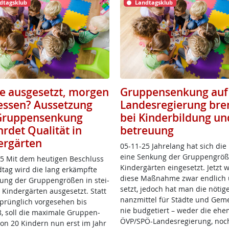
dtagsklub
Landtagsklub
e ausgesetzt, morgen
Gruppensenkung auf 
essen? Aussetzung
Landesregierung bre
Gruppensenkung
bei Kinderbildung un
rdet Qualität in
betreuung
ergärten
05-11-25 Jah­re­lang hat sich die
ei­ne Sen­kung der Grup­pen­grö­ß
5 Mit dem heu­ti­gen Be­schluss
Kin­der­gär­ten ein­ge­setzt. Jetzt 
­tag wird die lang er­kämpf­te
die­se Maß­nah­me zwar end­lich
ung der Grup­pen­grö­ß­en in stei­
setzt, je­doch hat man die nö­t­i­g
 Kin­der­gär­ten aus­ge­setzt. Statt
nanz­mit­tel für Städ­te und Ge­m
prüng­lich vor­ge­se­hen bis
nie bud­ge­tiert – we­der die ehe­m
 soll die ma­xi­ma­le Grup­pen­
ÖVP/SPÖ-Lan­des­re­gie­rung, noc
von 20 Kin­dern nun erst im Jahr