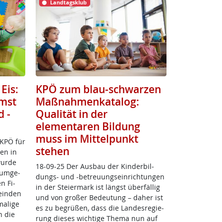
Landtagsklub
Eis:
KPÖ zum blau-schwarzen
mst
Maßnahmenkatalog:
d -
Qualität in der
elementaren Bildung
muss im Mittelpunkt
 KPÖ für
stehen
­en in
wur­de
18-09-25 Der Aus­bau der Kin­der­bil­
 um­ge­
dungs- und -be­t­reu­ung­s­ein­rich­tun­gen
en Fi­
in der Stei­er­mark ist längst über­fäl­lig
ein­den
und von gro­ßer Be­deu­tung – da­her ist
a­li­ge
es zu be­grü­ß­en, dass die Lan­des­re­gie­
h die
rung die­ses wich­ti­ge The­ma nun auf