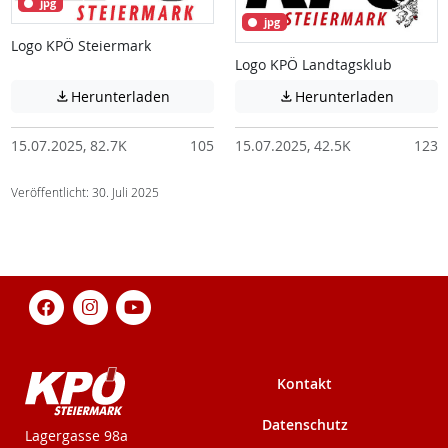
jpg
jpg
Logo KPÖ Steiermark
Logo KPÖ Landtagsklub
Achtung: Diese Datei enthält unter Umstä
Achtung:
Herunterladen
Herunterladen


15.07.2025, 82.7K
105
15.07.2025, 42.5K
123
Veröffentlicht: 30. Juli 2025
Kontakt
Datenschutz
KPÖ-Steiermark
Lagergasse 98a