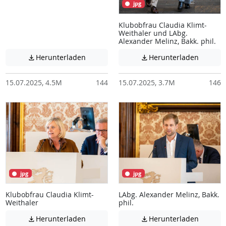
jpg
Klubobfrau Claudia Klimt-
Weithaler und LAbg.
Alexander Melinz, Bakk. phil.
Achtung: Diese Datei enthält unter Umstä
Achtung:
Herunterladen
Herunterladen


15.07.2025, 4.5M
144
15.07.2025, 3.7M
146
jpg
jpg
Klubobfrau Claudia Klimt-
LAbg. Alexander Melinz, Bakk.
Weithaler
phil.
Achtung: Diese Datei enthält unter Umstä
Achtung:
Herunterladen
Herunterladen

