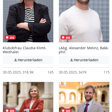
jpg
jpg
Klubobfrau Claudia Klimt-
LAbg. Alexander Melinz, Bakk.
Weithaler
phil.
Achtung: Diese Datei enthält unter Umstä
Achtung:
Herunterladen
Herunterladen


30.05.2025, 318.9K
145
30.05.2025, 347K
115
jpg
jpg