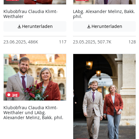
Klubobfrau Claudia Klimt-
LAbg. Alexander Melinz, Bakk.
Weithaler
phil.
Achtung: Diese Datei enthält unter Umstä
Achtung:
Herunterladen
Herunterladen


23.06.2025, 486K
117
23.05.2025, 507.7K
128
jpg
Klubobfrau Claudia Klimt-
Weithaler und LAbg.
Alexander Melinz, Bakk. phil.