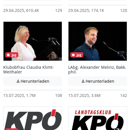
29.04.2025, 610.4K
129
29.04.2025, 174.1K
120
jpg
jpg
Klubobfrau Claudia Klimt-
LAbg. Alexander Melinz, Bakk.
Weithaler
phil.
Achtung: Diese Datei enthält unter Umstä
Achtung:
Herunterladen
Herunterladen


15.07.2025, 1.7M
108
15.07.2025, 3.6M
142