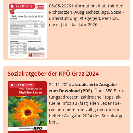
06-05-2026 In­for­ma­ti­ons­blatt mit den
Rat & Hilfe
Richt­sät­zen (Aus­g­leichs­zu­la­ge, So­zial­
un­ter­stüt­zung, Pf­le­ge­geld, Pen­si­on,
u.v.m.) für das Jahr 2026.
Sozialratgeber der KPÖ Graz 2024
22-11-2024
ak­tua­li­sier­te Aus­ga­be
Rat & Hilfe
zum Down­load (PDF).
Über 650 Be­ra­
tungsadres­sen, zahl­rei­che Tipps, ak­
tu­el­le In­fos zu (fast) al­len Le­bens­be­
rei­chen bie­tet die völ­lig neu über­ar­
bei­te­te Aus­ga­be 2024 des So­zial­rat­ge­
ber…