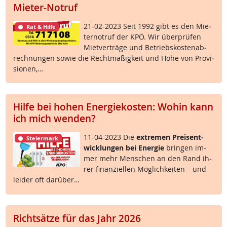
Mieter-Notruf
21-02-2023 Seit 1992 gibt es den Mie­
Rat & Hilfe
ter­no­t­ruf der KPÖ. Wir über­prü­fen
Miet­ver­trä­ge und Be­triebs­kos­ten­ab­
rech­nun­gen so­wie die Recht­mä­ß­ig­keit und Höhe von Pro­vi­
sio­nen,…
Hilfe bei hohen Energiekosten: Wohin kann
ich mich wenden?
11-04-2023 Die
ex­t­re­men Preis­ent­
Steiermark
wick­lun­gen bei En­er­gie
brin­gen im­
mer mehr Men­schen an den Rand ih­
rer fi­nan­zi­el­len Mög­lich­kei­ten – und
lei­der oft dar­über…
Richtsätze für das Jahr 2026