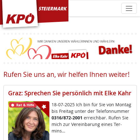
KPÖ Steiermark
Rufen Sie uns an, wir helfen Ihnen weiter!
Graz: Sprechen Sie persönlich mit Elke Kahr
18-07-2025 Ich bin für Sie von Mon­tag
Rat & Hilfe
bis Frei­tag un­ter der Te­le­fon­num­mer
0316/872-2001
er­reich­bar. Ru­fen Sie
mich zur Ve­r­ein­ba­rung ei­nes Ter­
mins…