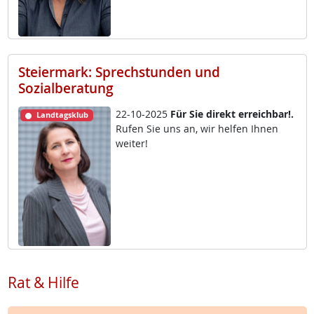
Steiermark: Sprechstunden und
Sozialberatung
22-10-2025
Für Sie di­rekt er­reich­bar!.
Landtagsklub
Ru­fen Sie uns an, wir hel­fen Ih­nen
wei­ter!
Rat & Hilfe