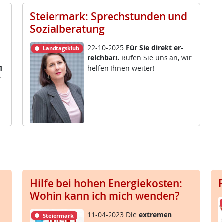
Steiermark: Sprechstunden und
Sozialberatung
22-10-2025
Für Sie di­rekt er­
Landtagsklub
reich­bar!.
Ru­fen Sie uns an, wir
1
hel­fen Ih­nen wei­ter!
r
Hilfe bei hohen Energiekosten:
Wohin kann ich mich wenden?
r
11-04-2023 Die
ex­t­re­men
Steiermark