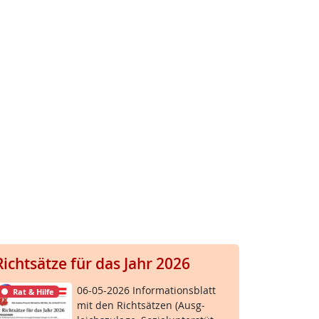
Richtsätze für das Jahr 2026
06-05-2026 In­for­ma­ti­ons­blatt
Rat & Hilfe
mit den Richt­sät­zen (Aus­g­