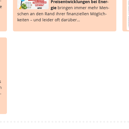
­
Preis­ent­wick­lun­gen bei En­er­
he
gie
brin­gen im­mer mehr Men­
schen an den Rand ih­rer fi­nan­zi­el­len Mög­lich­
kei­ten – und lei­der oft dar­über…
s
en
­