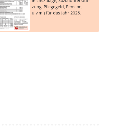
leichs­zu­la­ge, So­zial­un­ter­stüt­
zung, Pf­le­ge­geld, Pen­si­on,
u.v.m.) für das Jahr 2026.