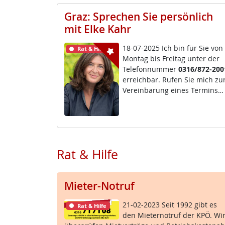
Graz: Sprechen Sie persönlich
mit Elke Kahr
18-07-2025 Ich bin für Sie von
Rat & Hilfe
Mon­tag bis Frei­tag un­ter der
Te­le­fon­num­mer
0316/872-200
er­reich­bar. Ru­fen Sie mich zu
Ve­r­ein­ba­rung ei­nes Ter­mins…
Rat & Hilfe
Mieter-Notruf
21-02-2023 Seit 1992 gibt es
Rat & Hilfe
den Mie­ter­no­t­ruf der KPÖ. Wi