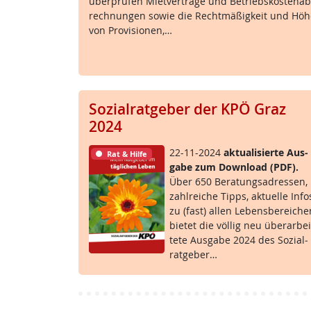
über­prü­fen Miet­ver­trä­ge und Be­triebs­kos­ten­ab
rech­nun­gen so­wie die Recht­mä­ß­ig­keit und Hö
von Pro­vi­sio­nen,…
Sozialratgeber der KPÖ Graz
2024
22-11-2024
ak­tua­li­sier­te Aus­
Rat & Hilfe
ga­be zum Down­load (PDF).
Über 650 Be­ra­tungsadres­sen,
zahl­rei­che Tipps, ak­tu­el­le In­fo
zu (fast) al­len Le­bens­be­rei­ch
bie­tet die völ­lig neu über­ar­bei
te­te Aus­ga­be 2024 des So­zial­
rat­ge­ber…