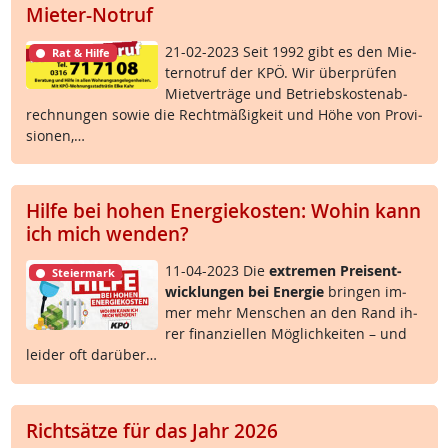
Mieter-Notruf
21-02-2023 Seit 1992 gibt es den Mie­
Rat & Hilfe
ter­no­t­ruf der KPÖ. Wir über­prü­fen
Miet­ver­trä­ge und Be­triebs­kos­ten­ab­
rech­nun­gen so­wie die Recht­mä­ß­ig­keit und Höhe von Pro­vi­
sio­nen,…
Hilfe bei hohen Energiekosten: Wohin kann
ich mich wenden?
11-04-2023 Die
ex­t­re­men Preis­ent­
Steiermark
wick­lun­gen bei En­er­gie
brin­gen im­
mer mehr Men­schen an den Rand ih­
rer fi­nan­zi­el­len Mög­lich­kei­ten – und
lei­der oft dar­über…
Richtsätze für das Jahr 2026