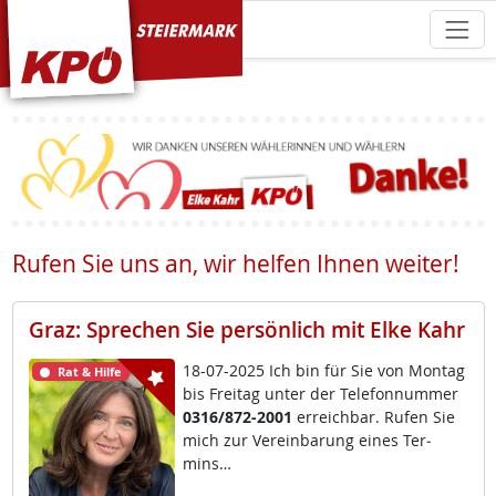
KPÖ Steiermark
Rufen Sie uns an, wir helfen Ihnen weiter!
Graz: Sprechen Sie persönlich mit Elke Kahr
18-07-2025 Ich bin für Sie von Mon­tag
Rat & Hilfe
bis Frei­tag un­ter der Te­le­fon­num­mer
0316/872-2001
er­reich­bar. Ru­fen Sie
mich zur Ve­r­ein­ba­rung ei­nes Ter­
mins…