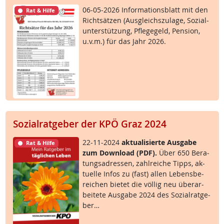
06-05-2026 In­for­ma­ti­ons­blatt mit den
Rat & Hilfe
Richt­sät­zen (Aus­g­leichs­zu­la­ge, So­zial­
un­ter­stüt­zung, Pf­le­ge­geld, Pen­si­on,
u.v.m.) für das Jahr 2026.
Sozialratgeber der KPÖ Graz 2024
22-11-2024
ak­tua­li­sier­te Aus­ga­be
Rat & Hilfe
zum Down­load (PDF).
Über 650 Be­ra­
tungsadres­sen, zahl­rei­che Tipps, ak­
tu­el­le In­fos zu (fast) al­len Le­bens­be­
rei­chen bie­tet die völ­lig neu über­ar­
bei­te­te Aus­ga­be 2024 des So­zial­rat­ge­
ber…