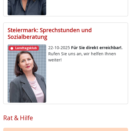
Steiermark: Sprechstunden und
Sozialberatung
22-10-2025
Für Sie di­rekt er­reich­bar!.
Landtagsklub
Ru­fen Sie uns an, wir hel­fen Ih­nen
wei­ter!
Rat & Hilfe