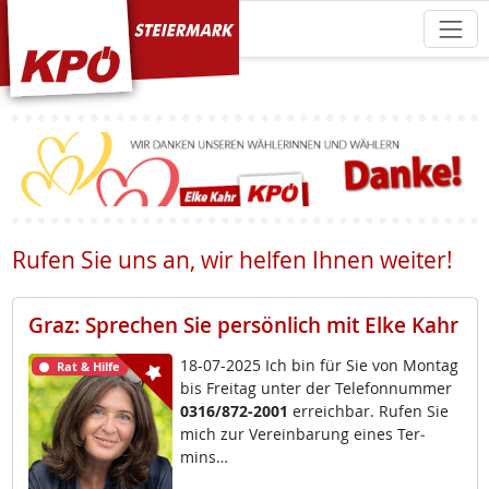
KPÖ Steiermark
Rufen Sie uns an, wir helfen Ihnen weiter!
Graz: Sprechen Sie persönlich mit Elke Kahr
18-07-2025 Ich bin für Sie von Mon­tag
Rat & Hilfe
bis Frei­tag un­ter der Te­le­fon­num­mer
0316/872-2001
er­reich­bar. Ru­fen Sie
mich zur Ve­r­ein­ba­rung ei­nes Ter­
mins…