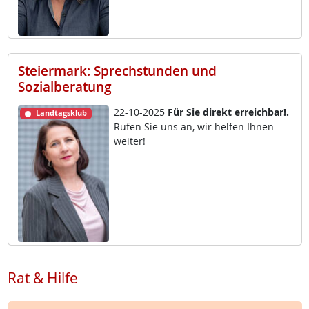
Steiermark: Sprechstunden und
Sozialberatung
22-10-2025
Für Sie di­rekt er­reich­bar!.
Landtagsklub
Ru­fen Sie uns an, wir hel­fen Ih­nen
wei­ter!
Rat & Hilfe