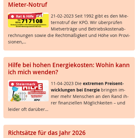
Mieter-Notruf
21-02-2023 Seit 1992 gibt es den Mie­
Rat & Hilfe
ter­no­t­ruf der KPÖ. Wir über­prü­fen
Miet­ver­trä­ge und Be­triebs­kos­ten­ab­
rech­nun­gen so­wie die Recht­mä­ß­ig­keit und Höhe von Pro­vi­
sio­nen,…
Hilfe bei hohen Energiekosten: Wohin kann
ich mich wenden?
11-04-2023 Die
ex­t­re­men Preis­ent­
Steiermark
wick­lun­gen bei En­er­gie
brin­gen im­
mer mehr Men­schen an den Rand ih­
rer fi­nan­zi­el­len Mög­lich­kei­ten – und
lei­der oft dar­über…
Richtsätze für das Jahr 2026