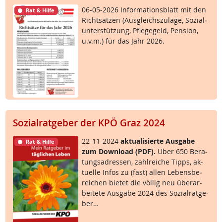
06-05-2026 In­for­ma­ti­ons­blatt mit den
Rat & Hilfe
Richt­sät­zen (Aus­g­leichs­zu­la­ge, So­zial­
un­ter­stüt­zung, Pf­le­ge­geld, Pen­si­on,
u.v.m.) für das Jahr 2026.
Sozialratgeber der KPÖ Graz 2024
22-11-2024
ak­tua­li­sier­te Aus­ga­be
Rat & Hilfe
zum Down­load (PDF).
Über 650 Be­ra­
tungsadres­sen, zahl­rei­che Tipps, ak­
tu­el­le In­fos zu (fast) al­len Le­bens­be­
rei­chen bie­tet die völ­lig neu über­ar­
bei­te­te Aus­ga­be 2024 des So­zial­rat­ge­
ber…