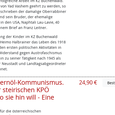
folgreiche Arbeit im KZ Buchenwald.
 von Yad Vashem geehrt zu werden, so
as schrieben der damalige Oberrabbiner
 und sein Bruder, der ehemalige
 in den USA, Naphtali Lau-Lavie, 40
inem Brief an Franz Leitner.
tung der Kinder im KZ Buchenwald
 Heimo Halbrainer das Leben des 1918
en ersten politischen Aktivitäten in
Widerstand gegen Austrofaschismus
in zu seiner Tätigkeit nach 1945 als
r Neustadt und Landtagsabgeordneter
hnet.
 Kernöl-Kommunismus.
24,90 €
r steirischen KPÖ
ie hin will - Eine
ür die österreichischen