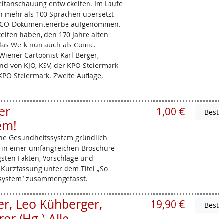
ltanschauung entwickelten. Im Laufe
in mehr als 100 Sprachen übersetzt
ESCO-Dokumentenerbe aufgenommen.
eiten haben, den 170 Jahre alten
s das Werk nun auch als Comic.
iener Cartoonist Karl Berger,
d von KJÖ, KSV, der KPÖ Steiermark
PÖ Steiermark. Zweite Auflage,
er
1,00 €
em!
che Gesundheitssystem gründlich
e in einer umfangreichen Broschüre
sten Fakten, Vorschläge und
Kurzfassung unter dem Titel „So
ssystem“ zusammengefasst.
er, Leo Kühberger,
19,90 €
er (Hg.) Alle