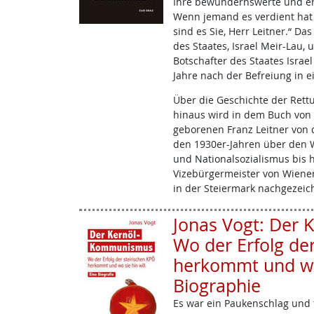
Ihre bewundernswerte und er
Wenn jemand es verdient hat
sind es Sie, Herr Leitner.“ D
des Staates, Israel Meir-Lau,
Botschafter des Staates Israel
Jahre nach der Befreiung in e
Über die Geschichte der Ret
hinaus wird in dem Buch von
geborenen Franz Leitner von d
den 1930er-Jahren über den 
und Nationalsozialismus bis h
Vizebürgermeister von Wiene
in der Steiermark nachgezeic
Jonas Vogt: Der
Wo der Erfolg de
herkommt und wo s
Biographie
Es war ein Paukenschlag und f