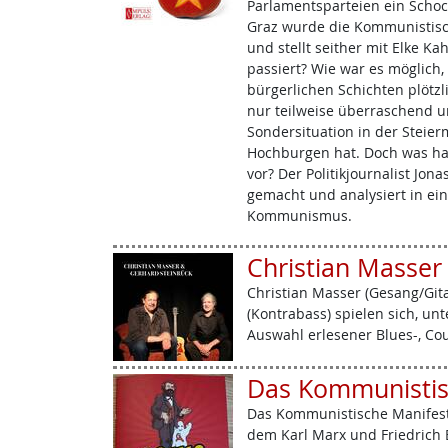
Parlamentsparteien ein Schock
Graz wurde die Kommunistisch
und stellt seither mit Elke Ka
passiert? Wie war es möglich
bürgerlichen Schichten plötzl
nur teilweise überraschend u
Sondersituation in der Steierm
Hochburgen hat. Doch was h
vor? Der Politikjournalist Jon
gemacht und analysiert in ein
Kommunismus.
Christian Masser
Christian Masser (Gesang/Git
(Kontrabass) spielen sich, unt
Auswahl erlesener Blues-, Co
Das Kommunistis
Das Kommunistische Manifest i
dem Karl Marx und Friedrich E