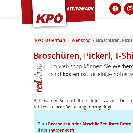
KPÖ Steiermark
KPÖ Steiermark
Webshop
Broschüren, Picker
Broschüren, Pickerl, T-Sh
Im web.shop können Sie
Werbema
sind
kostenlos
, für einige höherw
Bitte wählen Sie nach Ihrem Interesse aus. Durch 
Artikes zu Ihrer Bestellung hinzugefügt.
Zum
Bearbeiten oder Abschließen Ihrer Bestel
Ihrem
Warenkorb
.