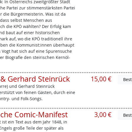
: In Österreichs zweitgrößter Stadt
e Partei zur stimmenstärksten Partei
hr die Bürgermeisterin. Was ist da
, dass selbst Menschen aus
ich die KPÖ wählten? Der Erfolg kam
nd baut auf einer historischen
ark auf, wo die KPÖ traditionell ihre
aben die Kommunist:innen überhaupt
as Vogt hat sich auf eine Spurensuche
er Biografie den steirischen Kernöl-
 & Gerhard Steinrück
15,00 €
arre) und Gerhard Steinrück
erstützt von feinen Gästen, durch eine
untry- und Folk-Songs.
che Comic-Manifest
3,00 €
st ein Text aus dem Jahr 1848, in
ngels große Teile der später als