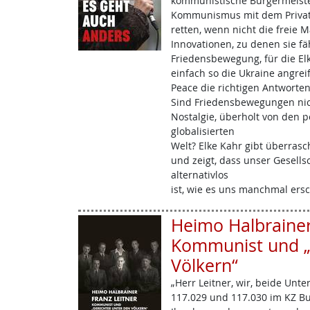
kommunistische Bürgermeiste
Kommunismus mit dem Private
retten, wenn nicht die freie M
Innovationen, zu denen sie fäh
Friedensbewegung, für die El
einfach so die Ukraine angrei
Peace die richtigen Antworten
Sind Friedensbewegungen nich
Nostalgie, überholt von den 
globalisierten
Welt? Elke Kahr gibt überras
und zeigt, dass unser Gesell
alternativlos
ist, wie es uns manchmal ersc
Heimo Halbrainer:
Kommunist und „
Völkern“
„Herr Leitner, wir, beide Unt
117.029 und 117.030 im KZ Bu