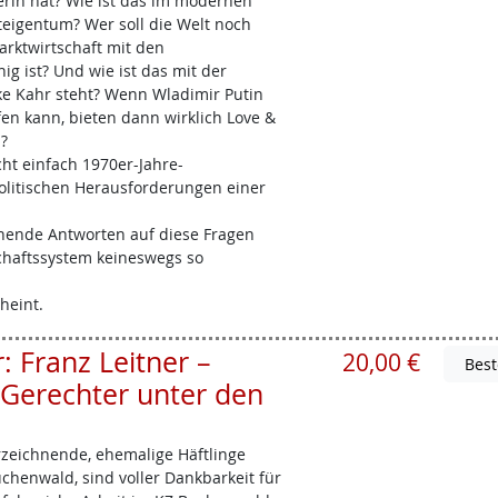
rin hat? Wie ist das im modernen
igentum? Wer soll die Welt noch
arktwirtschaft mit den
ig ist? Und wie ist das mit der
ke Kahr steht? Wenn Wladimir Putin
fen kann, bieten dann wirklich Love &
?
t einfach 1970er-Jahre-
politischen Herausforderungen einer
chende Antworten auf diese Fragen
schaftssystem keineswegs so
heint.
 Franz Leitner –
20,00 €
Gerechter unter den
erzeichnende, ehemalige Häftlinge
chenwald, sind voller Dankbarkeit für