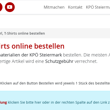
Mitmachen
Kontakt
KPÖ Steierm
l, T-Shirts online bestellen
irts online bestellen
terialien der KPÖ Steiermark
bestellen. Die meisten A
ertige Artikel wird eine
Schutzgebühr
verrechnet.
Klicken auf den Button Bestellen wird jeweils 1 Stück des bestellte
lung
klicken Sie bitte hier oder in der rechten Spalte auf den Link 