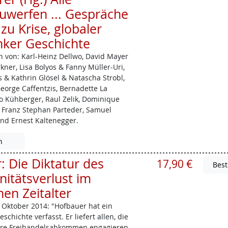
uwerfen ... Gespräche
zu Krise, globaler
nker Geschichte
 von: Karl-Heinz ­Dellwo, David Mayer
ner, Lisa Bolyos & Fanny Müller­-Uri,
s & Kathrin Glösel & Natascha Strobl,
George ­Caffentzis, Bernadette La
eo Kühberger, Raul Zelik, Dominique
 Franz Stephan Parteder, Samuel
und Ernest Kaltenegger.
n
 Die Diktatur des
17,90 €
nitätsverlust im
en Zeitalter
Oktober 2014: "Hofbauer hat ein
chichte verfasst. Er liefert allen, die
ere Freihandelsabkommen engagieren,