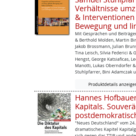
Verhältnisse umz
& Interventionen 
Bewegung und li
Mit Gesprächen und Beiträgen
& Berthold Molden, Martin Birk
Jakob ­Brossmann, Julian Brun
Tina Leisch, Silvia Federici & 
Hengst, George Katsiaficas, L
Manotti, Lukas Oberndorfer &
Stuhlpfarrer, Bini Adamczak 
Produktdetails anzeige
Hannes Hofbauer:
Kapitals. Souverä
postdemokratisch
"Neues Deutschland" vom 24. 
dramatisches Kapitel Kapitalges
sich gegen das TTIP und and