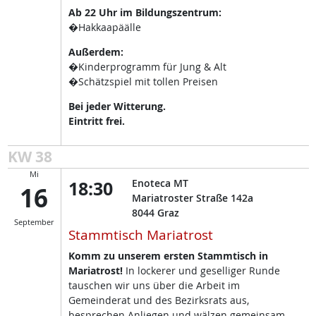
Ab 22 Uhr im Bildungszentrum:
�Hakkaapäälle
Außerdem:
�Kinderprogramm für Jung & Alt
�Schätzspiel mit tollen Preisen
Bei jeder Witterung.
Eintritt frei.
KW 38
Mi
18:30
Enoteca MT
16
Mariatroster Straße 142a
8044
Graz
September
Stammtisch Mariatrost
Komm zu unserem ersten Stammtisch in
Mariatrost!
In lockerer und geselliger Runde
tauschen wir uns über die Arbeit im
Gemeinderat und des Bezirksrats aus,
besprechen Anliegen und wälzen gemeinsam