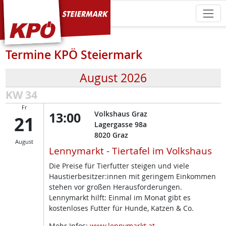
KPÖ Steiermark
Termine KPÖ Steiermark
August 2026
KW 34
Fr
13:00
Volkshaus Graz
21
Lagergasse 98a
8020
Graz
August
Lennymarkt - Tiertafel im Volkshaus
Die Preise für Tierfutter steigen und viele
Haustierbesitzer:innen mit geringem Einkommen
stehen vor großen Herausforderungen.
Lennymarkt hilft: Einmal im Monat gibt es
kostenloses Futter für Hunde, Katzen & Co.
Mehr Infos:
www.lennymarkt.at