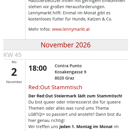
Haustierbesitzer:innen mit geringem Einkommen
stehen vor großen Herausforderungen.
Lennymarkt hilft: Einmal im Monat gibt es
kostenloses Futter für Hunde, Katzen & Co.
Mehr Infos:
www.lennymarkt.at
November 2026
KW 45
Mo
18:00
Contra Punto
2
Kosakengasse 9
8020
Graz
November
Red:Out Stammtisch
Der Red:Out Steiermark lädt zum Stammtisch!
Du bist queer oder interessierst die für queere
Themen oder alles was rund ums Thema
LGBTQI+ so passiert und ansteht? Dann bist du
hier genau richtig!
Wir treffen uns
jeden 1. Montag im Monat
im