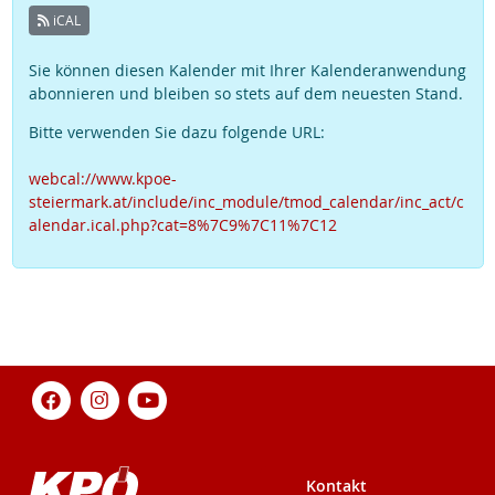
iCAL
Sie können diesen Kalender mit Ihrer Kalenderanwendung
abonnieren und bleiben so stets auf dem neuesten Stand.
Bitte verwenden Sie dazu folgende URL:
webcal://www.kpoe-
steiermark.at/include/inc_module/tmod_calendar/inc_act/c
alendar.ical.php?cat=8%7C9%7C11%7C12
Kontakt