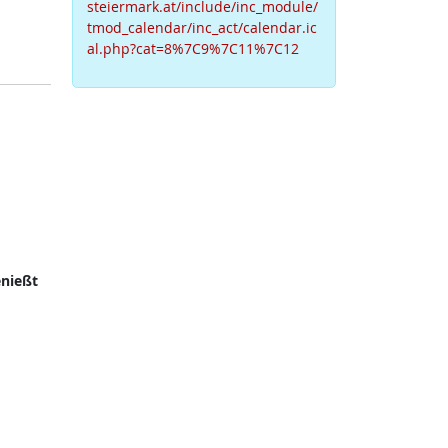
steiermark.at/include/inc_module/
tmod_calendar/inc_act/calendar.ic
al.php?cat=8%7C9%7C11%7C12
nießt