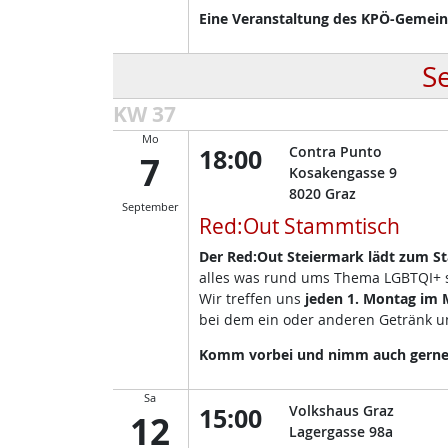
Eine Veranstaltung des KPÖ-Gemeind
S
KW 37
Mo
18:00
Contra Punto
7
Kosakengasse 9
8020
Graz
September
Red:Out Stammtisch
Der Red:Out Steiermark lädt zum S
alles was rund ums Thema LGBTQI+ so
Wir treffen uns
jeden 1. Montag im
bei dem ein oder anderen Getränk un
Komm vorbei und nimm auch gerne d
Sa
15:00
Volkshaus Graz
12
Lagergasse 98a