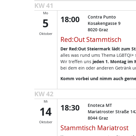
KW 41
Mo
18:00
Contra Punto
5
Kosakengasse 9
8020
Graz
Oktober
Red:Out Stammtisch
Der Red:Out Steiermark lädt zum S
alles was rund ums Thema LGBTQI+ so
Wir treffen uns
jeden 1. Montag im 
bei dem ein oder anderen Getränk un
Komm vorbei und nimm auch gerne d
KW 42
Mi
18:30
Enoteca MT
14
Mariatroster Straße 14
8044
Graz
Oktober
Stammtisch Mariatrost