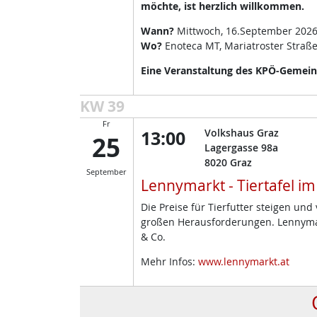
möchte, ist herzlich willkommen.
Wann?
Mittwoch, 16.September 2026
Wo?
Enoteca MT, Mariatroster Straße
Eine Veranstaltung des KPÖ-Gemeind
KW 39
Fr
13:00
Volkshaus Graz
25
Lagergasse 98a
8020
Graz
September
Lennymarkt - Tiertafel i
Die Preise für Tierfutter steigen un
großen Herausforderungen. Lennymark
& Co.
Mehr Infos:
www.lennymarkt.at