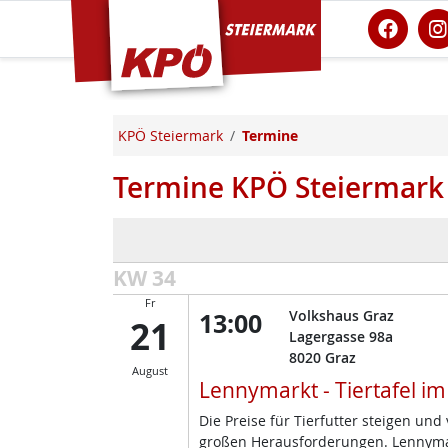
KPÖ Steiermark
KPÖ Steiermark
Termine
Termine KPÖ Steiermark
KW 34
Fr
13:00
Volkshaus Graz
21
Lagergasse 98a
8020
Graz
August
Lennymarkt - Tiertafel i
Die Preise für Tierfutter steigen un
großen Herausforderungen. Lennymark