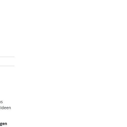
ns
 Ideen
ngen