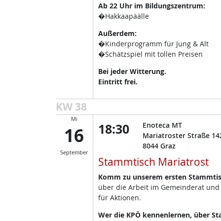
Ab 22 Uhr im Bildungszentrum:
�Hakkaapäälle
Außerdem:
�Kinderprogramm für Jung & Alt
�Schätzspiel mit tollen Preisen
Bei jeder Witterung.
Eintritt frei.
KW 38
Mi
18:30
Enoteca MT
16
Mariatroster Straße 14
8044
Graz
September
Stammtisch Mariatrost
Komm zu unserem ersten Stammtisc
über die Arbeit im Gemeinderat und
für Aktionen.
Wer die KPÖ kennenlernen, über Sta