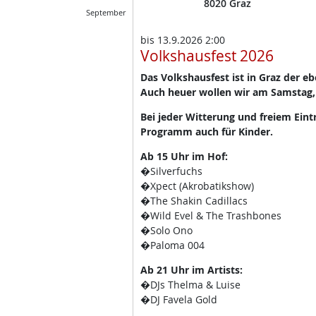
8020
Graz
September
bis
13.9.2026 2:00
Volkshausfest 2026
Das Volkshausfest ist in Graz der e
Auch heuer wollen wir am Samstag,
Bei jeder Witterung und freiem Eint
Programm auch für Kinder.
Ab 15 Uhr im Hof:
�Silverfuchs
�Xpect (Akrobatikshow)
�The Shakin Cadillacs
�Wild Evel & The Trashbones
�Solo Ono
�Paloma 004
Ab 21 Uhr im Artists:
�DJs Thelma & Luise
�DJ Favela Gold