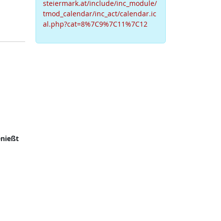
steiermark.at/include/inc_module/
tmod_calendar/inc_act/calendar.ic
al.php?cat=8%7C9%7C11%7C12
nießt