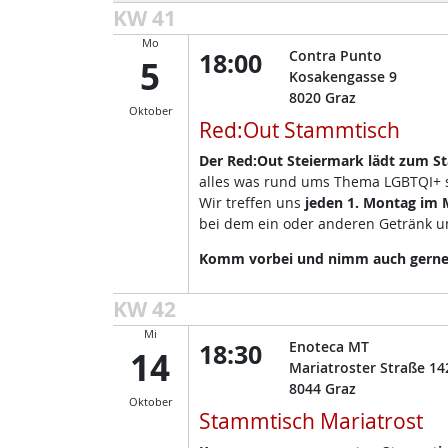
KW 41
Mo
18:00
Contra Punto
5
Kosakengasse 9
8020
Graz
Oktober
Red:Out Stammtisch
Der Red:Out Steiermark lädt zum S
alles was rund ums Thema LGBTQI+ so
Wir treffen uns
jeden 1. Montag im 
bei dem ein oder anderen Getränk un
Komm vorbei und nimm auch gerne d
KW 42
Mi
18:30
Enoteca MT
14
Mariatroster Straße 14
8044
Graz
Oktober
Stammtisch Mariatrost