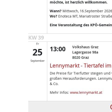
möchte, ist herzlich willkommen.
Wann?
Mittwoch, 16.September 2026
Wo?
Enoteca MT, Mariatroster Straße
Eine Veranstaltung des KPÖ-Gemeind
KW 39
Fr
13:00
Volkshaus Graz
25
Lagergasse 98a
8020
Graz
September
Lennymarkt - Tiertafel i
Die Preise für Tierfutter steigen un
großen Herausforderungen. Lennymark
& Co.
Mehr Infos:
www.lennymarkt.at