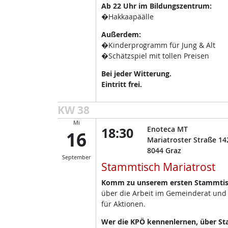
Ab 22 Uhr im Bildungszentrum:
�Hakkaapäälle
Außerdem:
�Kinderprogramm für Jung & Alt
�Schätzspiel mit tollen Preisen
Bei jeder Witterung.
Eintritt frei.
KW 38
Mi
18:30
Enoteca MT
16
Mariatroster Straße 14
8044
Graz
September
Stammtisch Mariatrost
Komm zu unserem ersten Stammtisc
über die Arbeit im Gemeinderat und
für Aktionen.
Wer die KPÖ kennenlernen, über Sta