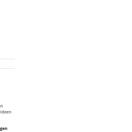
ns
 Ideen
ngen