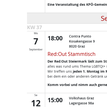
Eine Veranstaltung des KPÖ-Gemeind
S
KW 37
Mo
18:00
Contra Punto
7
Kosakengasse 9
8020
Graz
September
Red:Out Stammtisch
Der Red:Out Steiermark lädt zum S
alles was rund ums Thema LGBTQI+ so
Wir treffen uns
jeden 1. Montag im
bei dem ein oder anderen Getränk un
Komm vorbei und nimm auch gerne d
Sa
15:00
Volkshaus Graz
12
Lagergasse 98a