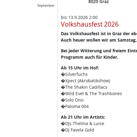
8020
Graz
September
bis
13.9.2026 2:00
Volkshausfest 2026
Das Volkshausfest ist in Graz der e
Auch heuer wollen wir am Samstag,
Bei jeder Witterung und freiem Eint
Programm auch für Kinder.
Ab 15 Uhr im Hof:
�Silverfuchs
�Xpect (Akrobatikshow)
�The Shakin Cadillacs
�Wild Evel & The Trashbones
�Solo Ono
�Paloma 004
Ab 21 Uhr im Artists:
�DJs Thelma & Luise
�DJ Favela Gold