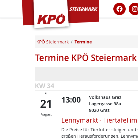
KPÖ Steiermark
KPÖ Steiermark
Termine
Termine KPÖ Steiermark
KW 34
Fr
13:00
Volkshaus Graz
21
Lagergasse 98a
8020
Graz
August
Lennymarkt - Tiertafel i
Die Preise für Tierfutter steigen un
großen Herausforderungen. Lennymark