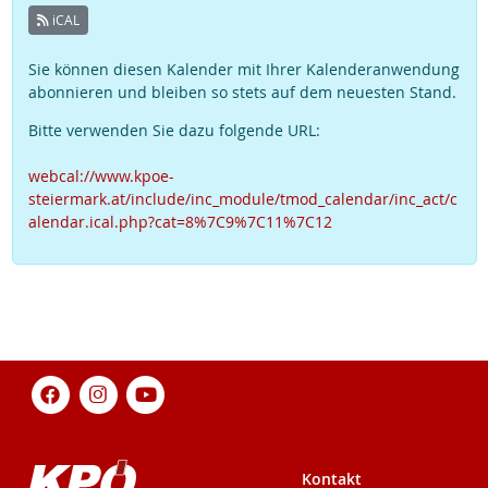
iCAL
Sie können diesen Kalender mit Ihrer Kalenderanwendung
abonnieren und bleiben so stets auf dem neuesten Stand.
Bitte verwenden Sie dazu folgende URL:
webcal://www.kpoe-
steiermark.at/include/inc_module/tmod_calendar/inc_act/c
alendar.ical.php?cat=8%7C9%7C11%7C12
Kontakt