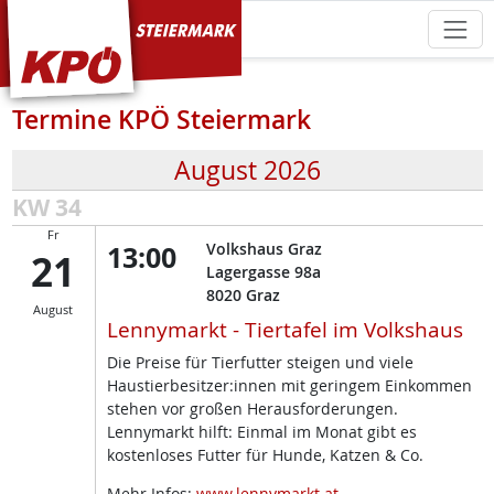
KPÖ Steiermark
Termine KPÖ Steiermark
August 2026
KW 34
Fr
13:00
Volkshaus Graz
21
Lagergasse 98a
8020
Graz
August
Lennymarkt - Tiertafel im Volkshaus
Die Preise für Tierfutter steigen und viele
Haustierbesitzer:innen mit geringem Einkommen
stehen vor großen Herausforderungen.
Lennymarkt hilft: Einmal im Monat gibt es
kostenloses Futter für Hunde, Katzen & Co.
Mehr Infos:
www.lennymarkt.at