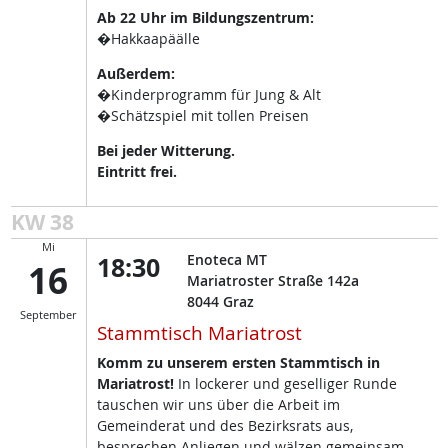
Ab 22 Uhr im Bildungszentrum:
�Hakkaapäälle
Außerdem:
�Kinderprogramm für Jung & Alt
�Schätzspiel mit tollen Preisen
Bei jeder Witterung.
Eintritt frei.
KW 38
Mi
18:30
Enoteca MT
16
Mariatroster Straße 142a
8044
Graz
September
Stammtisch Mariatrost
Komm zu unserem ersten Stammtisch in
Mariatrost!
In lockerer und geselliger Runde
tauschen wir uns über die Arbeit im
Gemeinderat und des Bezirksrats aus,
besprechen Anliegen und wälzen gemeinsam