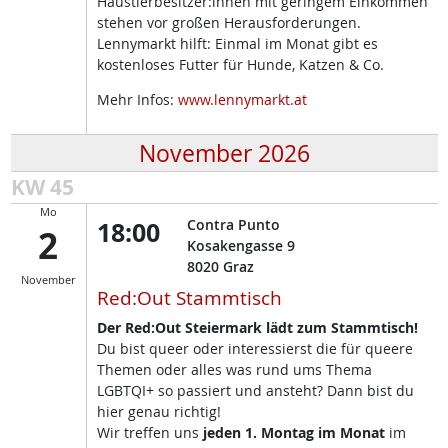
Haustierbesitzer:innen mit geringem Einkommen
stehen vor großen Herausforderungen.
Lennymarkt hilft: Einmal im Monat gibt es
kostenloses Futter für Hunde, Katzen & Co.
Mehr Infos:
www.lennymarkt.at
November 2026
KW 45
Mo
18:00
Contra Punto
2
Kosakengasse 9
8020
Graz
November
Red:Out Stammtisch
Der Red:Out Steiermark lädt zum Stammtisch!
Du bist queer oder interessierst die für queere
Themen oder alles was rund ums Thema
LGBTQI+ so passiert und ansteht? Dann bist du
hier genau richtig!
Wir treffen uns
jeden 1. Montag im Monat
im