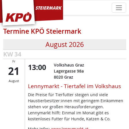
KPÖ Steiermark
Termine KPÖ Steiermark
August 2026
KW 34
Fr
13:00
Volkshaus Graz
21
Lagergasse 98a
8020
Graz
August
Lennymarkt - Tiertafel im Volkshaus
Die Preise für Tierfutter steigen und viele
Haustierbesitzer:innen mit geringem Einkommen
stehen vor großen Herausforderungen.
Lennymarkt hilft: Einmal im Monat gibt es
kostenloses Futter für Hunde, Katzen & Co.
Mehr Infos:
www.lennymarkt.at