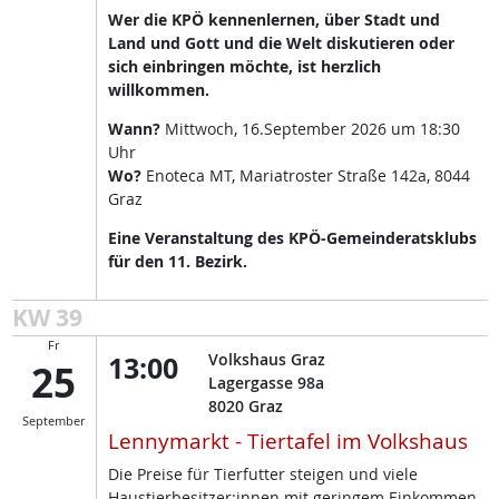
Wer die KPÖ kennenlernen, über Stadt und
Land und Gott und die Welt diskutieren oder
sich einbringen möchte, ist herzlich
willkommen.
Wann?
Mittwoch, 16.September 2026 um 18:30
Uhr
Wo?
Enoteca MT, Mariatroster Straße 142a, 8044
Graz
Eine Veranstaltung des KPÖ-Gemeinderatsklubs
für den 11. Bezirk.
KW 39
Fr
13:00
Volkshaus Graz
25
Lagergasse 98a
8020
Graz
September
Lennymarkt - Tiertafel im Volkshaus
Die Preise für Tierfutter steigen und viele
Haustierbesitzer:innen mit geringem Einkommen