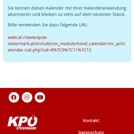
Sie können diesen Kalender mit Ihrer Kalenderanwendung
abonnieren und bleiben so stets auf dem neuesten Stand.
Bitte verwenden Sie dazu folgende URL:
webcal://www.kpoe-
steiermark.at/include/inc_module/tmod_calendar/inc_act/c
alendar.ical.php?cat=8%7C9%7C11%7C12
Kontakt
Datenschutz