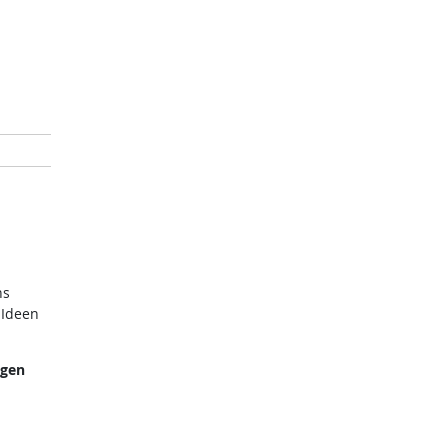
ns
 Ideen
ngen