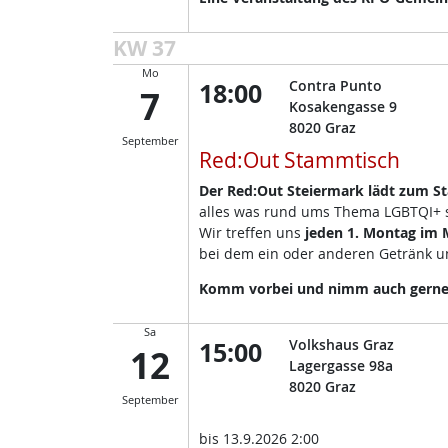
KW 37
Mo
18:00
Contra Punto
7
Kosakengasse 9
8020
Graz
September
Red:Out Stammtisch
Der Red:Out Steiermark lädt zum S
alles was rund ums Thema LGBTQI+ so
Wir treffen uns
jeden 1. Montag im
bei dem ein oder anderen Getränk un
Komm vorbei und nimm auch gerne d
Sa
15:00
Volkshaus Graz
12
Lagergasse 98a
8020
Graz
September
bis
13.9.2026 2:00