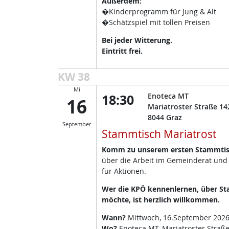
Außerdem:
�Kinderprogramm für Jung & Alt
�Schätzspiel mit tollen Preisen
Bei jeder Witterung.
Eintritt frei.
KW 38
Mi
18:30
Enoteca MT
16
Mariatroster Straße 14
8044
Graz
September
Stammtisch Mariatrost
Komm zu unserem ersten Stammtisc
über die Arbeit im Gemeinderat und
für Aktionen.
Wer die KPÖ kennenlernen, über Sta
möchte, ist herzlich willkommen.
Wann?
Mittwoch, 16.September 2026
Wo?
Enoteca MT, Mariatroster Straße