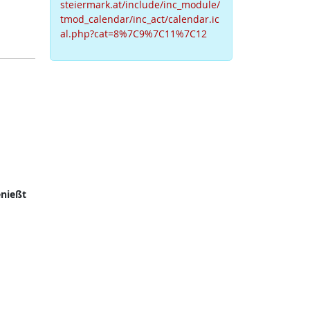
steiermark.at/include/inc_module/
tmod_calendar/inc_act/calendar.ic
al.php?cat=8%7C9%7C11%7C12
nießt