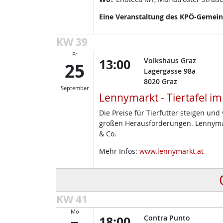
Eine Veranstaltung des KPÖ-Gemeind
KW 39
Fr
13:00
Volkshaus Graz
25
Lagergasse 98a
8020
Graz
September
Lennymarkt - Tiertafel i
Die Preise für Tierfutter steigen un
großen Herausforderungen. Lennymark
& Co.
Mehr Infos:
www.lennymarkt.at
KW 41
Mo
18:00
Contra Punto