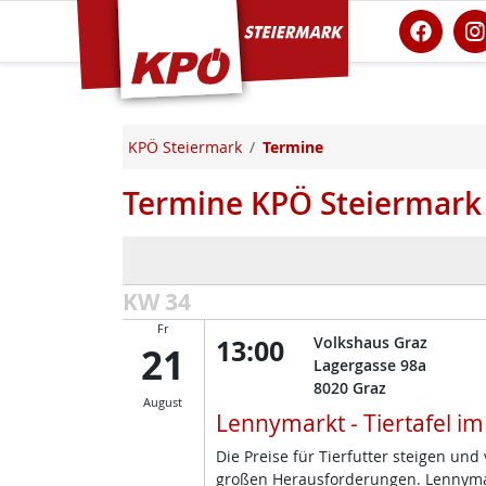
KPÖ Steiermark
KPÖ Steiermark
Termine
Termine KPÖ Steiermark
KW 34
Fr
13:00
Volkshaus Graz
21
Lagergasse 98a
8020
Graz
August
Lennymarkt - Tiertafel i
Die Preise für Tierfutter steigen un
großen Herausforderungen. Lennymark