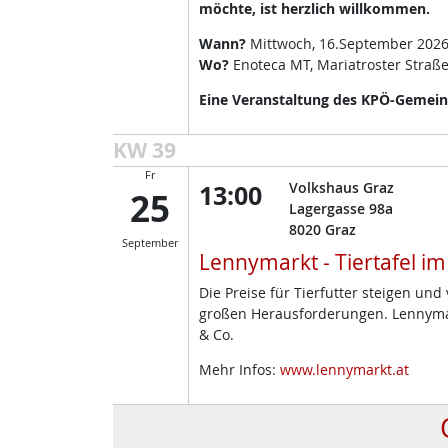
möchte, ist herzlich willkommen.
Wann?
Mittwoch, 16.September 2026
Wo?
Enoteca MT, Mariatroster Straße
Eine Veranstaltung des KPÖ-Gemeind
KW 39
Fr
13:00
Volkshaus Graz
25
Lagergasse 98a
8020
Graz
September
Lennymarkt - Tiertafel i
Die Preise für Tierfutter steigen un
großen Herausforderungen. Lennymark
& Co.
Mehr Infos:
www.lennymarkt.at