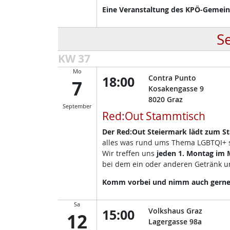
Eine Veranstaltung des KPÖ-Gemeind
S
KW 37
Mo
18:00
Contra Punto
7
Kosakengasse 9
8020
Graz
September
Red:Out Stammtisch
Der Red:Out Steiermark lädt zum S
alles was rund ums Thema LGBTQI+ so
Wir treffen uns
jeden 1. Montag im
bei dem ein oder anderen Getränk un
Komm vorbei und nimm auch gerne d
Sa
15:00
Volkshaus Graz
12
Lagergasse 98a