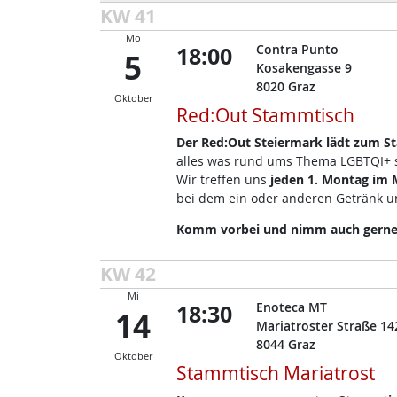
KW 41
Mo
18:00
Contra Punto
5
Kosakengasse 9
8020
Graz
Oktober
Red:Out Stammtisch
Der Red:Out Steiermark lädt zum S
alles was rund ums Thema LGBTQI+ so
Wir treffen uns
jeden 1. Montag im 
bei dem ein oder anderen Getränk un
Komm vorbei und nimm auch gerne d
KW 42
Mi
18:30
Enoteca MT
14
Mariatroster Straße 14
8044
Graz
Oktober
Stammtisch Mariatrost