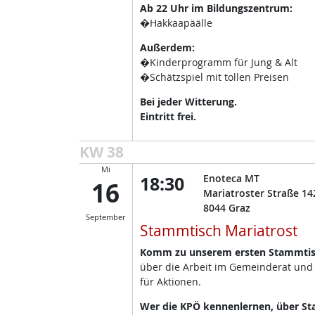
Ab 22 Uhr im Bildungszentrum:
�Hakkaapäälle
Außerdem:
�Kinderprogramm für Jung & Alt
�Schätzspiel mit tollen Preisen
Bei jeder Witterung.
Eintritt frei.
KW 38
Mi
18:30
Enoteca MT
16
Mariatroster Straße 14
8044
Graz
September
Stammtisch Mariatrost
Komm zu unserem ersten Stammtisc
über die Arbeit im Gemeinderat und
für Aktionen.
Wer die KPÖ kennenlernen, über Sta