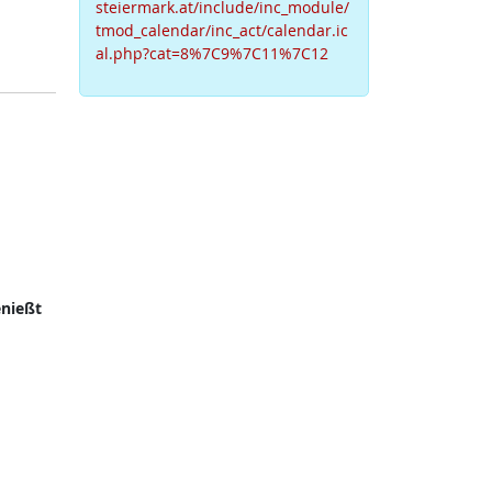
steiermark.at/include/inc_module/
tmod_calendar/inc_act/calendar.ic
al.php?cat=8%7C9%7C11%7C12
nießt