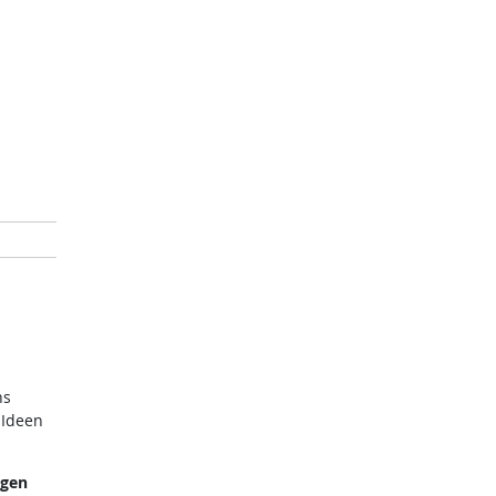
ns
 Ideen
ngen