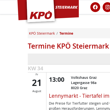
KPÖ Steiermark
KPÖ Steiermark
Termine
Termine KPÖ Steiermark
KW 34
Fr
13:00
Volkshaus Graz
21
Lagergasse 98a
8020
Graz
August
Lennymarkt - Tiertafel i
Die Preise für Tierfutter steigen un
großen Herausforderungen. Lennymark