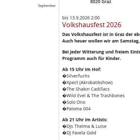
8020
Graz
September
bis
13.9.2026 2:00
Volkshausfest 2026
Das Volkshausfest ist in Graz der e
Auch heuer wollen wir am Samstag,
Bei jeder Witterung und freiem Eint
Programm auch für Kinder.
Ab 15 Uhr im Hof:
�Silverfuchs
�Xpect (Akrobatikshow)
�The Shakin Cadillacs
�Wild Evel & The Trashbones
�Solo Ono
�Paloma 004
Ab 21 Uhr im Artists:
�DJs Thelma & Luise
�DJ Favela Gold