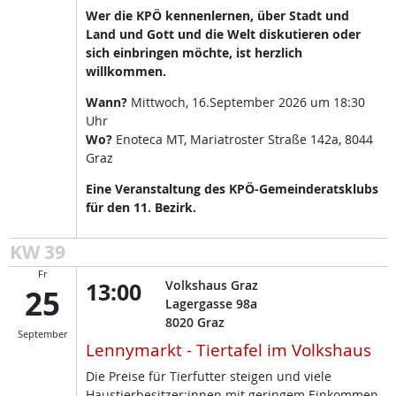
Wer die KPÖ kennenlernen, über Stadt und
Land und Gott und die Welt diskutieren oder
sich einbringen möchte, ist herzlich
willkommen.
Wann?
Mittwoch, 16.September 2026 um 18:30
Uhr
Wo?
Enoteca MT, Mariatroster Straße 142a, 8044
Graz
Eine Veranstaltung des KPÖ-Gemeinderatsklubs
für den 11. Bezirk.
KW 39
Fr
13:00
Volkshaus Graz
25
Lagergasse 98a
8020
Graz
September
Lennymarkt - Tiertafel im Volkshaus
Die Preise für Tierfutter steigen und viele
Haustierbesitzer:innen mit geringem Einkommen