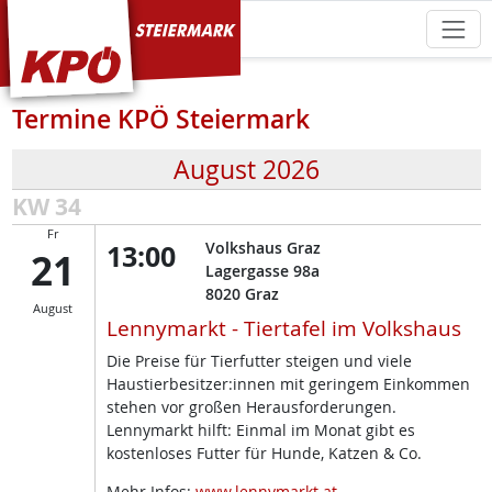
KPÖ Steiermark
Termine KPÖ Steiermark
August 2026
KW 34
Fr
13:00
Volkshaus Graz
21
Lagergasse 98a
8020
Graz
August
Lennymarkt - Tiertafel im Volkshaus
Die Preise für Tierfutter steigen und viele
Haustierbesitzer:innen mit geringem Einkommen
stehen vor großen Herausforderungen.
Lennymarkt hilft: Einmal im Monat gibt es
kostenloses Futter für Hunde, Katzen & Co.
Mehr Infos:
www.lennymarkt.at