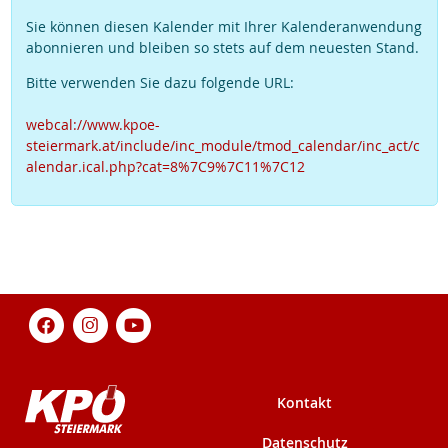
Sie können diesen Kalender mit Ihrer Kalenderanwendung
abonnieren und bleiben so stets auf dem neuesten Stand.
Bitte verwenden Sie dazu folgende URL:
webcal://www.kpoe-
steiermark.at/include/inc_module/tmod_calendar/inc_act/c
alendar.ical.php?cat=8%7C9%7C11%7C12
Kontakt
Datenschutz